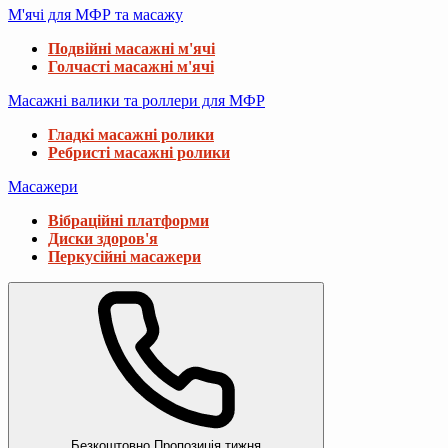
М'ячі для МФР та масажу
Подвійні масажні м'ячі
Голчасті масажні м'ячі
Масажні валики та роллери для МФР
Гладкі масажні ролики
Ребристі масажні ролики
Масажери
Вібраційні платформи
Диски здоров'я
Перкусійні масажери
Безкоштовно
Пропозиція тижня