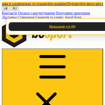
 в соцмережах та отримуйте кешбек!
Публікуйте фото або відео 
UK
RU
Контакти
Оплата і кредитування
Популярні запитання
Доставка
Співпраця
Гарантія та сервіс
Акції
Блог
Показати усі (
0
)