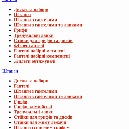
Диски та набори
Штанги
Штанги з гантелями
Штанги з гантелями та лавками
Грифи
Тренувальні лавки
Стійки для грифів та дисків
Фітнес гантелі
Гантелі набірні металеві
Гантелі набірні композитні
Жилети обтяжувачі
Штанги
Диски та набори
Гантелі
Штанги з гантелями
Штанги з гантелями та лавками
Грифи
Грифи олімпійські
Тренувальні лавки
Стійки для грифів та дисків
Стійки для жиму лежачи
Штанги із прямим грифом