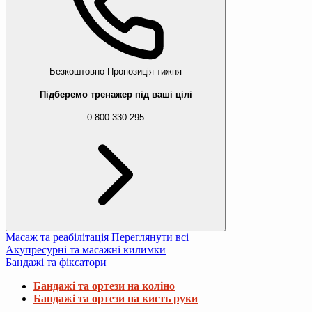
Безкоштовно
Пропозиція тижня
Підберемо тренажер під ваші цілі
0 800 330 295
Масаж та реабілітація
Переглянути всі
Акупресурні та масажні килимки
Бандажі та фіксатори
Бандажі та ортези на коліно
Бандажі та ортези на кисть руки