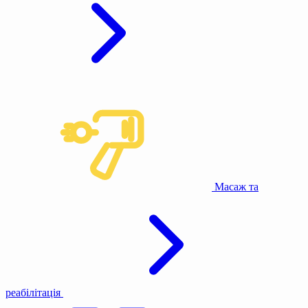
Масаж та
реабілітація