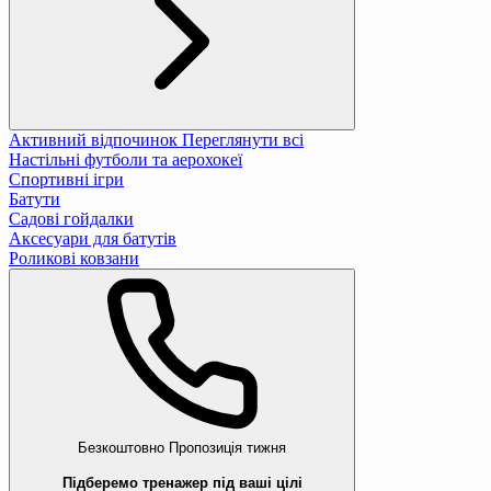
Активний відпочинок
Переглянути всі
Настільні футболи та аерохокеї
Спортивні ігри
Батути
Садові гойдалки
Аксесуари для батутів
Роликові ковзани
Безкоштовно
Пропозиція тижня
Підберемо тренажер під ваші цілі