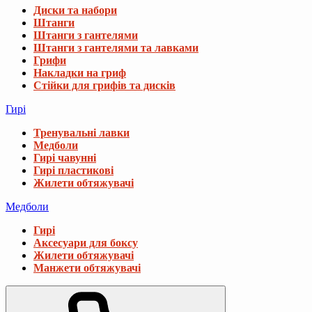
Диски та набори
Штанги
Штанги з гантелями
Штанги з гантелями та лавками
Грифи
Накладки на гриф
Стійки для грифів та дисків
Гирі
Тренувальні лавки
Медболи
Гирі чавунні
Гирі пластикові
Жилети обтяжувачі
Медболи
Гирі
Аксесуари для боксу
Жилети обтяжувачі
Манжети обтяжувачі