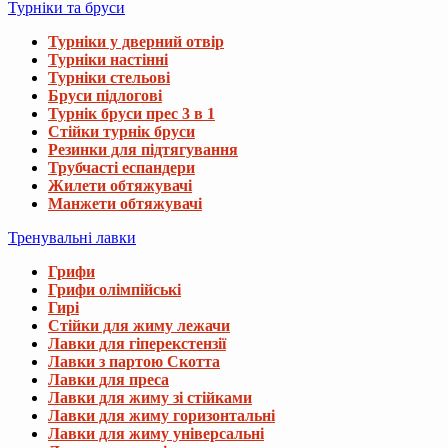
Турніки та бруси
Турніки у дверний отвір
Турніки настінні
Турніки стельові
Бруси підлогові
Турнік бруси прес 3 в 1
Стійки турнік бруси
Резинки для підтягування
Трубчасті еспандери
Жилети обтяжувачі
Манжети обтяжувачі
Тренувальні лавки
Грифи
Грифи олімпійські
Гирі
Стійки для жиму лежачи
Лавки для гіперекстензії
Лавки з партою Скотта
Лавки для преса
Лавки для жиму зі стійками
Лавки для жиму горизонтальні
Лавки для жиму універсальні