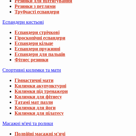
Резинки для підтягування
Резинки з петлями
Трубчасті еспандери
Еспандери кистьові
Еспандери стрічкові
Гіроскопічні еспандери
Еспандери кільце
Еспандери пружинні
Еспандери для пальців
Фітнес резинки
Спортивні килимки та мати
Гімнастичні мати
Килимки акупунктурні
Килимки під тренажери
Килимки для фітнесу
Татамі мат пазли
Килимки для йоги
Килимки для пілатесу
Масажні м'ячі та ролики
Подвійні масажні м'ячі