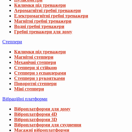
Килимки під тренажери
Аеромагнітні гребні тренажери
Електромагнітні гребні тренажери
Магнітні гребні тренажери
Водні гребні тренажери
Гребні тренажери для дому
Степпери
Килимки під тренажери
Магнітні степпери
Механічні степпери
Степпери зі стійкою
Степпери з еспандерами
Степпери з рукоятками
Поворотні степпери
Міні степпери
Вібраційні платформи
Віброплатформи для дому
Віброплатформи 4D
Віброплатформи 3D
Віброплатформи для схуднення
Масажні віброплатформи