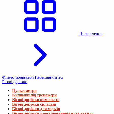
Призначення
Фітнес-тренажери
Переглянути всі
Бігові доріжки
Пульсометри
Килимки під тренажери
Бігові доріжки компактні
Бігові доріжки складані
Бігові доріжки для ходьби
Бігові доріжки з регулюванням кута нахилу