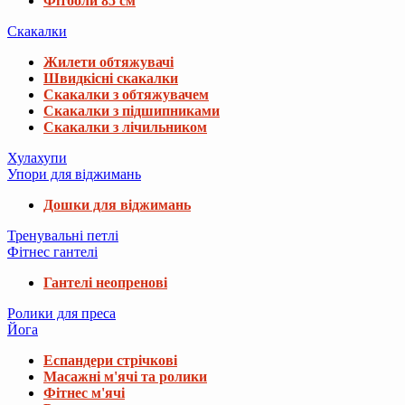
Фітболи 85 см
Скакалки
Жилети обтяжувачі
Швидкісні скакалки
Скакалки з обтяжувачем
Скакалки з підшипниками
Скакалки з лічильником
Хулахупи
Упори для віджимань
Дошки для віджимань
Тренувальні петлі
Фітнес гантелі
Гантелі неопренові
Ролики для преса
Йога
Еспандери стрічкові
Масажні м'ячі та ролики
Фітнес м'ячі