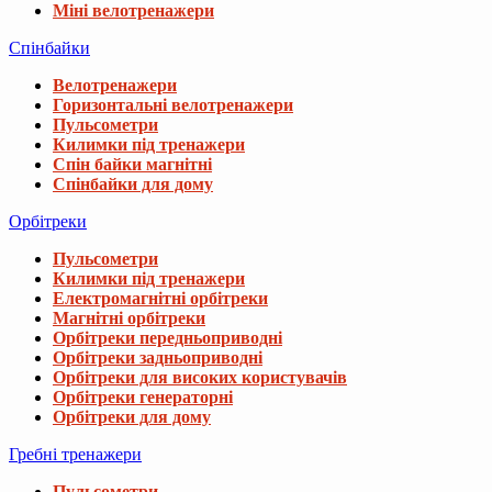
Міні велотренажери
Спінбайки
Велотренажери
Горизонтальні велотренажери
Пульсометри
Килимки під тренажери
Спін байки магнітні
Спінбайки для дому
Орбітреки
Пульсометри
Килимки під тренажери
Електромагнітні орбітреки
Магнітні орбітреки
Орбітреки передньоприводні
Орбітреки задньоприводні
Орбітреки для високих користувачів
Орбітреки генераторні
Орбітреки для дому
Гребні тренажери
Пульсометри