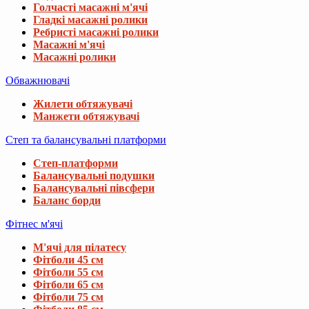
Голчасті масажні м'ячі
Гладкі масажні ролики
Ребристі масажні ролики
Масажні м'ячі
Масажні ролики
Обважнювачі
Жилети обтяжувачі
Манжети обтяжувачі
Степ та балансувальні платформи
Степ-платформи
Балансувальні подушки
Балансувальні півсфери
Баланс борди
Фітнес м'ячі
М'ячі для пілатесу
Фітболи 45 см
Фітболи 55 см
Фітболи 65 см
Фітболи 75 см