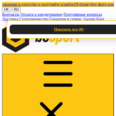
ами в соцсетях и получайте кэшбэк!
Публикуйте фото или видео
UK
RU
Контакты
Оплата и кредитование
Популярные вопросы
Доставка
Сотрудничество
Гарантия и сервис
Акции
Блог
Показать все (
0
)