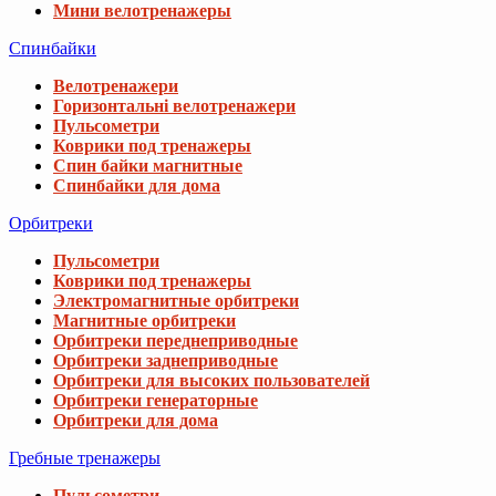
Мини велотренажеры
Спинбайки
Велотренажери
Горизонтальні велотренажери
Пульсометри
Коврики под тренажеры
Спин байки магнитные
Спинбайки для дома
Орбитреки
Пульсометри
Коврики под тренажеры
Электромагнитные орбитреки
Магнитные орбитреки
Орбитреки переднеприводные
Орбитреки заднеприводные
Орбитреки для высоких пользователей
Орбитреки генераторные
Орбитреки для дома
Гребные тренажеры
Пульсометри