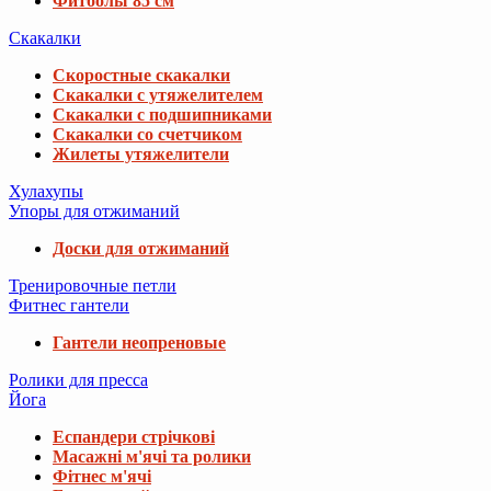
Фитболы 85 см
Скакалки
Скоростные скакалки
Скакалки с утяжелителем
Скакалки с подшипниками
Скакалки со счетчиком
Жилеты утяжелители
Хулахупы
Упоры для отжиманий
Доски для отжиманий
Тренировочные петли
Фитнес гантели
Гантели неопреновые
Ролики для пресса
Йога
Еспандери стрічкові
Масажні м'ячі та ролики
Фітнес м'ячі