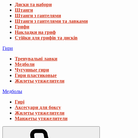
Диски та набори
Штанги
Штанги з гантелями
Штанги з гантелями та лавками
Грифи
Накладки на гриф
Стійки для грифів та дисків
Гири
Тренувальні лавки
Медболи
Чугунные гири
Гири пластиковые
Жилеты утяжелители
Медболы
Гирі
Аксесуари для боксу
Жилеты утяжелители
Манжеты утяжелители