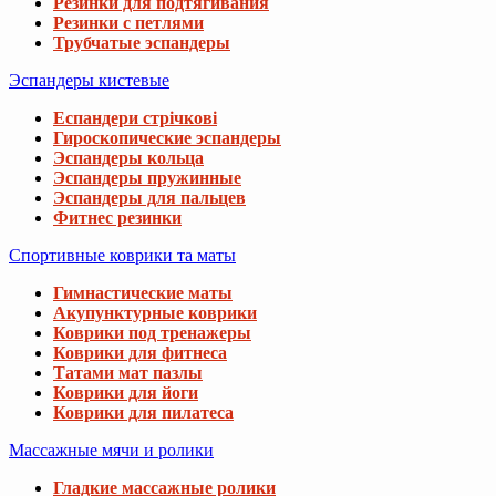
Резинки для подтягивания
Резинки с петлями
Трубчатые эспандеры
Эспандеры кистевые
Еспандери стрічкові
Гироскопические эспандеры
Эспандеры кольца
Эспандеры пружинные
Эспандеры для пальцев
Фитнес резинки
Спортивные коврики та маты
Гимнастические маты
Акупунктурные коврики
Коврики под тренажеры
Коврики для фитнеса
Татами мат пазлы
Коврики для йоги
Коврики для пилатеса
Массажные мячи и ролики
Гладкие массажные ролики