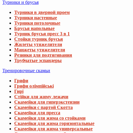
Турники и брусья
Турники в дверной проем
Турники настенные
Турники потолочные
Брусья напольные
Турник брусья пресс 3 в 1
Стойки турник брусья
Жилеты утяжелители
Манжеты утяжелители
Резинки для подтягивания
Трубчатые эспандеры
Тренировочные скамьи
Грифи
Грифи олімпійські
Гирі
Стійки для жиму лежачи
Скамейки для гиперэкстензии
Скамейки с партой Скотта
Скамейки для пресса
Скамейки для жима со стойками
Скамейки для жима горизонтальные
Скамейки для жима универсальные