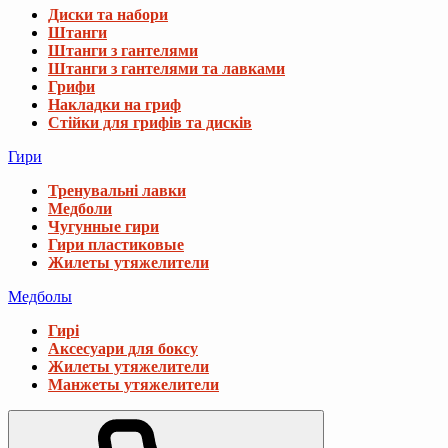
Диски та набори
Штанги
Штанги з гантелями
Штанги з гантелями та лавками
Грифи
Накладки на гриф
Стійки для грифів та дисків
Гири
Тренувальні лавки
Медболи
Чугунные гири
Гири пластиковые
Жилеты утяжелители
Медболы
Гирі
Аксесуари для боксу
Жилеты утяжелители
Манжеты утяжелители