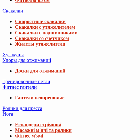
Фитболы 85 см
Скакалки
Скоростные скакалки
Скакалки с утяжелителем
Скакалки с подшипниками
Скакалки со счетчиком
Жилеты утяжелители
Хулахупы
Упоры для отжиманий
Доски для отжиманий
Тренировочные петли
Фитнес гантели
Гантели неопреновые
Ролики для пресса
Йога
Еспандери стрічкові
Масажні м'ячі та ролики
Фітнес м'ячі