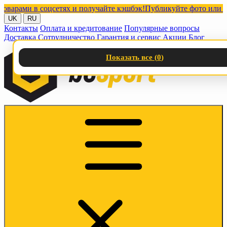
ами в соцсетях и получайте кэшбэк!
Публикуйте фото или видео 
UK
RU
Контакты
Оплата и кредитование
Популярные вопросы
Доставка
Сотрудничество
Гарантия и сервис
Акции
Блог
Показать все (
0
)