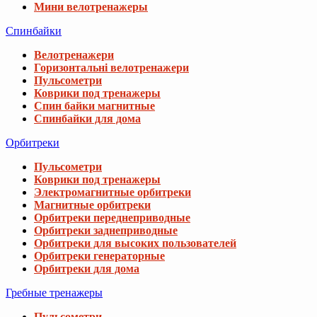
Мини велотренажеры
Спинбайки
Велотренажери
Горизонтальні велотренажери
Пульсометри
Коврики под тренажеры
Спин байки магнитные
Спинбайки для дома
Орбитреки
Пульсометри
Коврики под тренажеры
Электромагнитные орбитреки
Магнитные орбитреки
Орбитреки переднеприводные
Орбитреки заднеприводные
Орбитреки для высоких пользователей
Орбитреки генераторные
Орбитреки для дома
Гребные тренажеры
Пульсометри