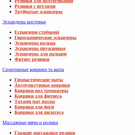
Резинки для подтягивания
Резинки с петлями
Трубчатые эспандеры
Эспандеры кистевые
Еспандери стрічкові
Гироскопические эспандеры
Эспандеры кольца
Эспандеры пружинные
Эспандеры для пальцев
Фитнес резинки
Спортивные коврики та маты
Гимнастические маты
Акупунктурные коврики
Коврики под тренажеры
Коврики для фитнеса
Татами мат пазлы
Коврики для йоги
Коврики для пилатеса
Массажные мячи и ролики
Гладкие массажные ролики