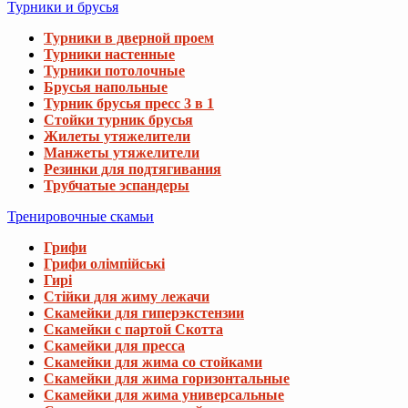
Турники и брусья
Турники в дверной проем
Турники настенные
Турники потолочные
Брусья напольные
Турник брусья пресс 3 в 1
Стойки турник брусья
Жилеты утяжелители
Манжеты утяжелители
Резинки для подтягивания
Трубчатые эспандеры
Тренировочные скамьи
Грифи
Грифи олімпійські
Гирі
Стійки для жиму лежачи
Скамейки для гиперэкстензии
Скамейки с партой Скотта
Скамейки для пресса
Скамейки для жима со стойками
Скамейки для жима горизонтальные
Скамейки для жима универсальные