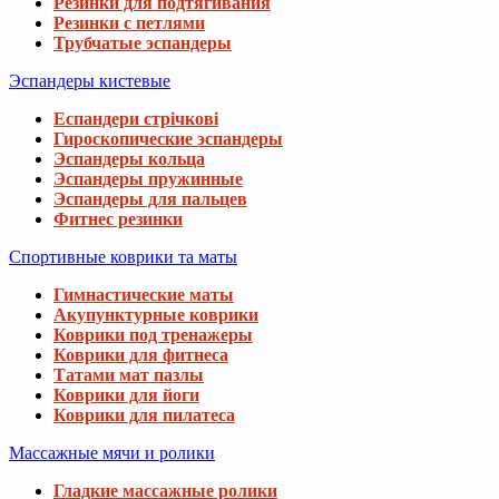
Резинки для подтягивания
Резинки с петлями
Трубчатые эспандеры
Эспандеры кистевые
Еспандери стрічкові
Гироскопические эспандеры
Эспандеры кольца
Эспандеры пружинные
Эспандеры для пальцев
Фитнес резинки
Спортивные коврики та маты
Гимнастические маты
Акупунктурные коврики
Коврики под тренажеры
Коврики для фитнеса
Татами мат пазлы
Коврики для йоги
Коврики для пилатеса
Массажные мячи и ролики
Гладкие массажные ролики