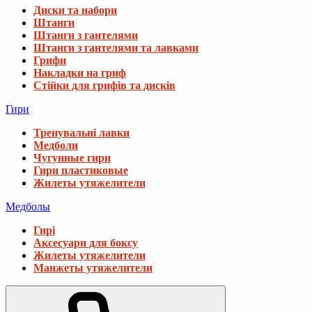
Диски та набори
Штанги
Штанги з гантелями
Штанги з гантелями та лавками
Грифи
Накладки на гриф
Стійки для грифів та дисків
Гири
Тренувальні лавки
Медболи
Чугунные гири
Гири пластиковые
Жилеты утяжелители
Медболы
Гирі
Аксесуари для боксу
Жилеты утяжелители
Манжеты утяжелители