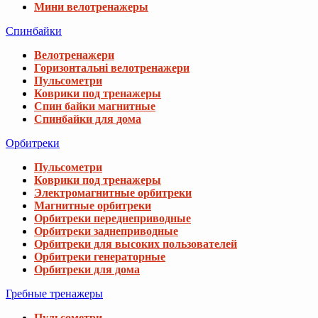
Мини велотренажеры
Спинбайки
Велотренажери
Горизонтальні велотренажери
Пульсометри
Коврики под тренажеры
Спин байки магнитные
Спинбайки для дома
Орбитреки
Пульсометри
Коврики под тренажеры
Электромагнитные орбитреки
Магнитные орбитреки
Орбитреки переднеприводные
Орбитреки заднеприводные
Орбитреки для высоких пользователей
Орбитреки генераторные
Орбитреки для дома
Гребные тренажеры
Пульсометри