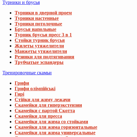
Турники и брусья
Турники в дверной проем
Турники настенные
Турники потолочные
Брусья напольные
Турник брусья пресс 3 в 1
Стойки турник брусья
Жилеты утяжелители
Манжеты утяжелители
Резинки для подтягивания
Трубчатые эспандеры
Тренировочные скамьи
Грифи
Грифи олімпійські
Гирі
Стійки для жиму лежачи
Скамейки для гиперэкстензии
Скамейки с партой Скотта
Скамейки для пресса
Скамейки для жима со стойками
Скамейки для жима горизонтальные
Скамейки для жима универсальные