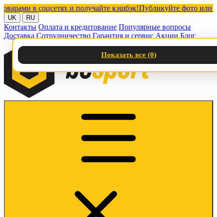
ами в соцсетях и получайте кэшбэк!
Публикуйте фото или видео 
UK
RU
Контакты
Оплата и кредитование
Популярные вопросы
Доставка
Сотрудничество
Гарантия и сервис
Акции
Блог
Показать все (
0
)