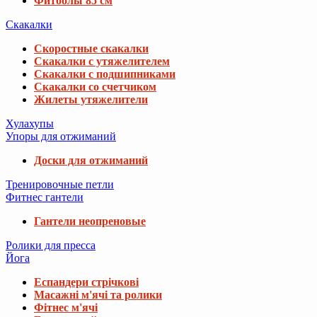
Фитболы 85 см
Скакалки
Скоростные скакалки
Скакалки с утяжелителем
Скакалки с подшипниками
Скакалки со счетчиком
Жилеты утяжелители
Хулахупы
Упоры для отжиманий
Доски для отжиманий
Тренировочные петли
Фитнес гантели
Гантели неопреновые
Ролики для пресса
Йога
Еспандери стрічкові
Масажні м'ячі та ролики
Фітнес м'ячі