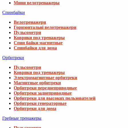
Мини велотренажеры
Спинбайки
Велотренажери
Горизонтальні велотренажери
Пульсометри
Коврики под тренажеры
Спин байки магнитные
Спинбайки для дома
Орбитреки
Пульсометри
Коврики под тренажеры
Электромагнитные орбитреки
Магнитные орбитреки
Орбитреки переднеприводные
Орбитреки заднеприводные
Орбитреки для высоких пользователей
Орбитреки генераторные
Орбитреки для дома
Гребные тренажеры
Пульсометри