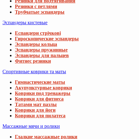
Резинки для подтягивания
Резинки с петлями
Трубчатые эспандеры
Эспандеры кистевые
Еспандери стрічкові
Гироскопические эспандеры
Эспандеры кольца
Эспандеры пружинные
Эспандеры для пальцев
Фитнес резинки
Спортивные коврики та маты
Гимнастические маты
Акупунктурные коврики
Коврики под тренажеры
Коврики для фитнеса
Татами мат пазлы
Коврики для йоги
Коврики для пилатеса
Массажные мячи и ролики
Гладкие массажные ролики