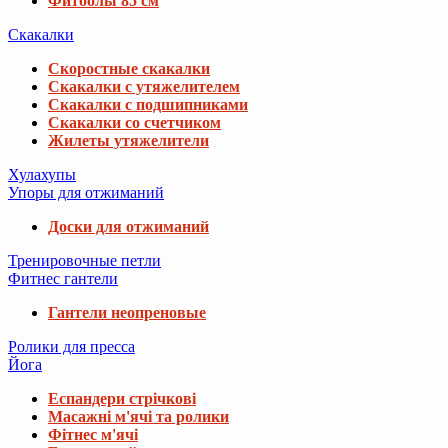
Фитболы 85 см
Скакалки
Скоростные скакалки
Скакалки с утяжелителем
Скакалки с подшипниками
Скакалки со счетчиком
Жилеты утяжелители
Хулахупы
Упоры для отжиманий
Доски для отжиманий
Тренировочные петли
Фитнес гантели
Гантели неопреновые
Ролики для пресса
Йога
Еспандери стрічкові
Масажні м'ячі та ролики
Фітнес м'ячі