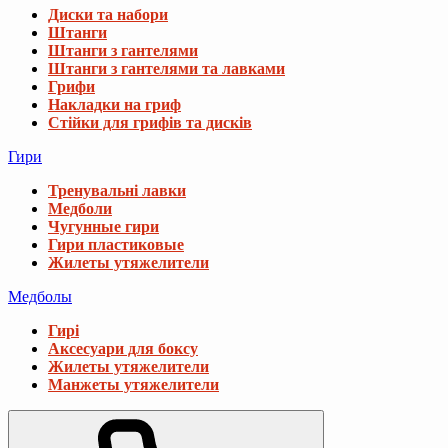
Диски та набори
Штанги
Штанги з гантелями
Штанги з гантелями та лавками
Грифи
Накладки на гриф
Стійки для грифів та дисків
Гири
Тренувальні лавки
Медболи
Чугунные гири
Гири пластиковые
Жилеты утяжелители
Медболы
Гирі
Аксесуари для боксу
Жилеты утяжелители
Манжеты утяжелители