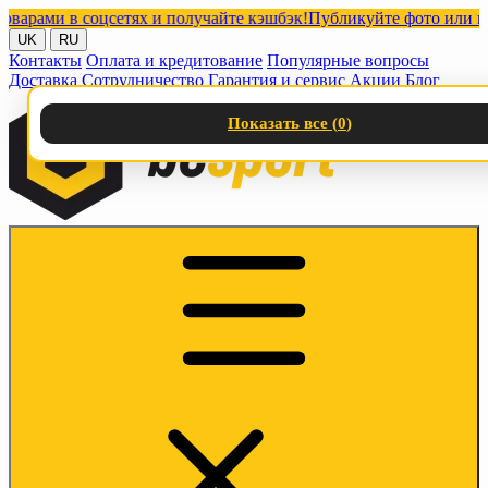
ми в соцсетях и получайте кэшбэк!
Публикуйте фото или видео 
UK
RU
Контакты
Оплата и кредитование
Популярные вопросы
Доставка
Сотрудничество
Гарантия и сервис
Акции
Блог
Показать все (
0
)