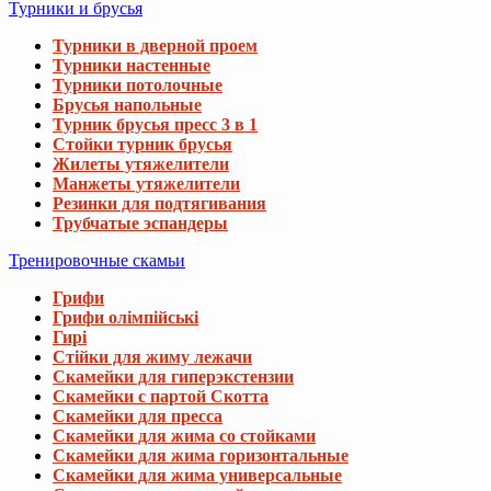
Турники и брусья
Турники в дверной проем
Турники настенные
Турники потолочные
Брусья напольные
Турник брусья пресс 3 в 1
Стойки турник брусья
Жилеты утяжелители
Манжеты утяжелители
Резинки для подтягивания
Трубчатые эспандеры
Тренировочные скамьи
Грифи
Грифи олімпійські
Гирі
Стійки для жиму лежачи
Скамейки для гиперэкстензии
Скамейки с партой Скотта
Скамейки для пресса
Скамейки для жима со стойками
Скамейки для жима горизонтальные
Скамейки для жима универсальные