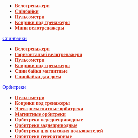
Велотренажери
Спінбайки
Пульсометри
Коврики под тренажеры
Мини велотренажеры
Спинбайки
Велотренажери
Горизонтальні велотренажери
Пульсометри
Коврики под тренажеры
Спин байки магнитные
Спинбайки для дома
Орбитреки
Пульсометри
Коврики под тренажеры
Электромагнитные орбитреки
Магнитные орбитреки
Орбитреки переднеприводные
Орбитреки заднеприводные
Орбитреки для высоких пользователей
Орбитреки генераторные