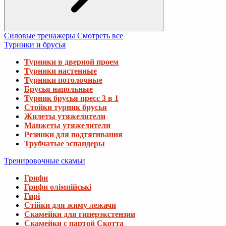
Силовые тренажеры
Смотреть все
Турники и брусья
Турники в дверной проем
Турники настенные
Турники потолочные
Брусья напольные
Турник брусья пресс 3 в 1
Стойки турник брусья
Жилеты утяжелители
Манжеты утяжелители
Резинки для подтягивания
Трубчатые эспандеры
Тренировочные скамьи
Грифи
Грифи олімпійські
Гирі
Стійки для жиму лежачи
Скамейки для гиперэкстензии
Скамейки с партой Скотта