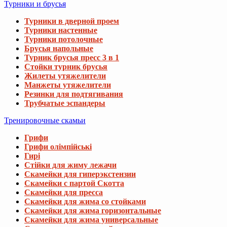
Турники и брусья
Турники в дверной проем
Турники настенные
Турники потолочные
Брусья напольные
Турник брусья пресс 3 в 1
Стойки турник брусья
Жилеты утяжелители
Манжеты утяжелители
Резинки для подтягивания
Трубчатые эспандеры
Тренировочные скамьи
Грифи
Грифи олімпійські
Гирі
Стійки для жиму лежачи
Скамейки для гиперэкстензии
Скамейки с партой Скотта
Скамейки для пресса
Скамейки для жима со стойками
Скамейки для жима горизонтальные
Скамейки для жима универсальные