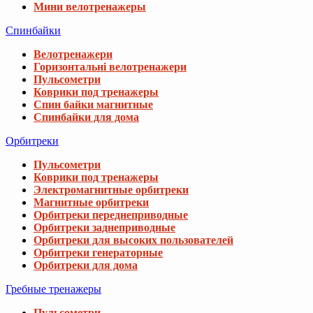
Мини велотренажеры
Спинбайки
Велотренажери
Горизонтальні велотренажери
Пульсометри
Коврики под тренажеры
Спин байки магнитные
Спинбайки для дома
Орбитреки
Пульсометри
Коврики под тренажеры
Электромагнитные орбитреки
Магнитные орбитреки
Орбитреки переднеприводные
Орбитреки заднеприводные
Орбитреки для высоких пользователей
Орбитреки генераторные
Орбитреки для дома
Гребные тренажеры
Пульсометри