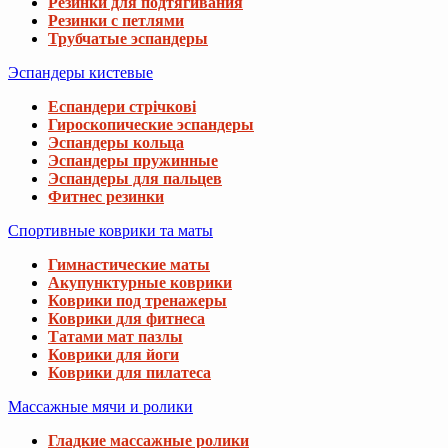
Резинки для подтягивания
Резинки с петлями
Трубчатые эспандеры
Эспандеры кистевые
Еспандери стрічкові
Гироскопические эспандеры
Эспандеры кольца
Эспандеры пружинные
Эспандеры для пальцев
Фитнес резинки
Спортивные коврики та маты
Гимнастические маты
Акупунктурные коврики
Коврики под тренажеры
Коврики для фитнеса
Татами мат пазлы
Коврики для йоги
Коврики для пилатеса
Массажные мячи и ролики
Гладкие массажные ролики