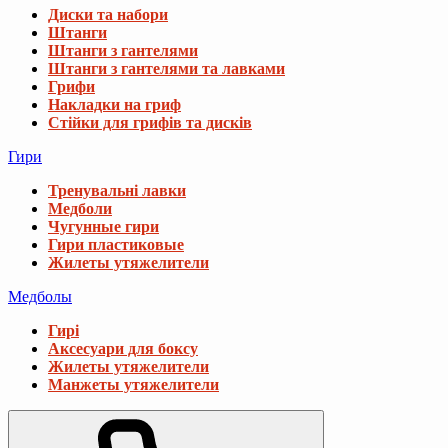
Диски та набори
Штанги
Штанги з гантелями
Штанги з гантелями та лавками
Грифи
Накладки на гриф
Стійки для грифів та дисків
Гири
Тренувальні лавки
Медболи
Чугунные гири
Гири пластиковые
Жилеты утяжелители
Медболы
Гирі
Аксесуари для боксу
Жилеты утяжелители
Манжеты утяжелители