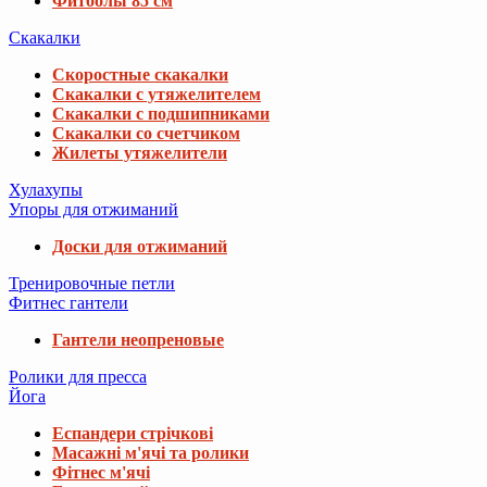
Фитболы 85 см
Скакалки
Скоростные скакалки
Скакалки с утяжелителем
Скакалки с подшипниками
Скакалки со счетчиком
Жилеты утяжелители
Хулахупы
Упоры для отжиманий
Доски для отжиманий
Тренировочные петли
Фитнес гантели
Гантели неопреновые
Ролики для пресса
Йога
Еспандери стрічкові
Масажні м'ячі та ролики
Фітнес м'ячі