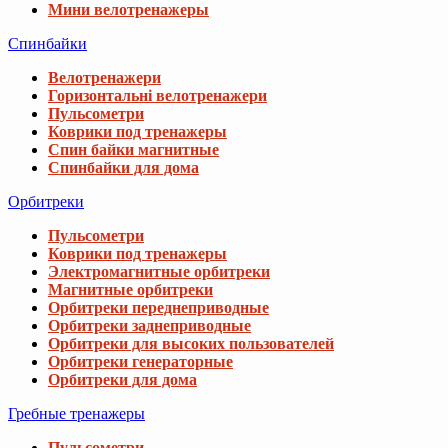
Мини велотренажеры
Спинбайки
Велотренажери
Горизонтальні велотренажери
Пульсометри
Коврики под тренажеры
Спин байки магнитные
Спинбайки для дома
Орбитреки
Пульсометри
Коврики под тренажеры
Электромагнитные орбитреки
Магнитные орбитреки
Орбитреки переднеприводные
Орбитреки заднеприводные
Орбитреки для высоких пользователей
Орбитреки генераторные
Орбитреки для дома
Гребные тренажеры
Пульсометри