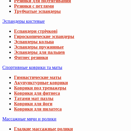
Резинки для подтягивания
Резинки с петлями
Трубчатые эспандеры
Эспандеры кистевые
Еспандери стрічкові
Гироскопические эспандеры
Эспандеры кольца
Эспандеры пружинные
Эспандеры для пальцев
Фитнес резинки
Спортивные коврики та маты
Гимнастические маты
Акупунктурные коврики
Коврики под тренажеры
Коврики для фитнеса
Татами мат пазлы
Коврики для йоги
Коврики для пилатеса
Массажные мячи и ролики
Гладкие массажные ролики