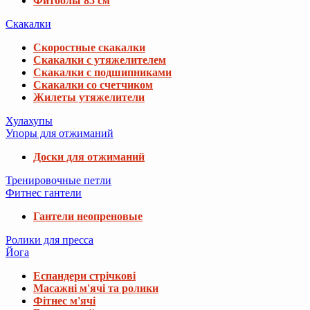
Фитболы 85 см
Скакалки
Скоростные скакалки
Скакалки с утяжелителем
Скакалки с подшипниками
Скакалки со счетчиком
Жилеты утяжелители
Хулахупы
Упоры для отжиманий
Доски для отжиманий
Тренировочные петли
Фитнес гантели
Гантели неопреновые
Ролики для пресса
Йога
Еспандери стрічкові
Масажні м'ячі та ролики
Фітнес м'ячі