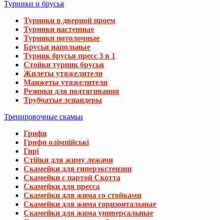
Турники и брусья
Турники в дверной проем
Турники настенные
Турники потолочные
Брусья напольные
Турник брусья пресс 3 в 1
Стойки турник брусья
Жилеты утяжелители
Манжеты утяжелители
Резинки для подтягивания
Трубчатые эспандеры
Тренировочные скамьи
Грифи
Грифи олімпійські
Гирі
Стійки для жиму лежачи
Скамейки для гиперэкстензии
Скамейки с партой Скотта
Скамейки для пресса
Скамейки для жима со стойками
Скамейки для жима горизонтальные
Скамейки для жима универсальные