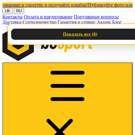
ами в соцсетях и получайте кэшбэк!
Публикуйте фото или видео
UK
RU
Контакты
Оплата и кредитование
Популярные вопросы
Доставка
Сотрудничество
Гарантия и сервис
Акции
Блог
Показать все (
0
)