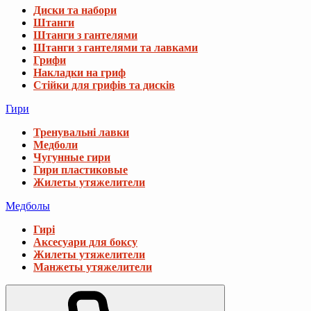
Диски та набори
Штанги
Штанги з гантелями
Штанги з гантелями та лавками
Грифи
Накладки на гриф
Стійки для грифів та дисків
Гири
Тренувальні лавки
Медболи
Чугунные гири
Гири пластиковые
Жилеты утяжелители
Медболы
Гирі
Аксесуари для боксу
Жилеты утяжелители
Манжеты утяжелители