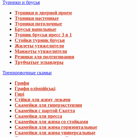
Турники и брусья
Турники в дверной проем
Турники настенные
Турники потолочные
Брусья напольные
Турник брусья пресс 3 в 1
Стойки турник брусья
Жилеты утяжелители
Манжеты утяжелители
Резинки для подтягивания
Трубчатые эспандеры
Тренировочные скамьи
Грифи
Грифи олімпійські
Гирі
Стійки для жиму лежачи
Скамейки для гиперэкстензии
Скамейки с партой Скотта
Скамейки для пресса
Скамейки для жима со стойками
Скамейки для жима горизонтальные
Скамейки для жима универсальные