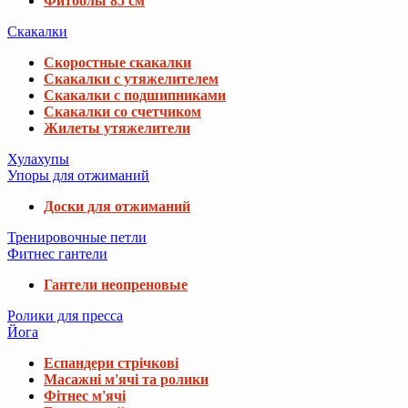
Фитболы 85 см
Скакалки
Скоростные скакалки
Скакалки с утяжелителем
Скакалки с подшипниками
Скакалки со счетчиком
Жилеты утяжелители
Хулахупы
Упоры для отжиманий
Доски для отжиманий
Тренировочные петли
Фитнес гантели
Гантели неопреновые
Ролики для пресса
Йога
Еспандери стрічкові
Масажні м'ячі та ролики
Фітнес м'ячі