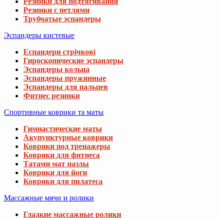
Резинки для подтягивания
Резинки с петлями
Трубчатые эспандеры
Эспандеры кистевые
Еспандери стрічкові
Гироскопические эспандеры
Эспандеры кольца
Эспандеры пружинные
Эспандеры для пальцев
Фитнес резинки
Спортивные коврики та маты
Гимнастические маты
Акупунктурные коврики
Коврики под тренажеры
Коврики для фитнеса
Татами мат пазлы
Коврики для йоги
Коврики для пилатеса
Массажные мячи и ролики
Гладкие массажные ролики