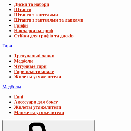
Диски та набори
Штанги
Штанги з гантелями
Штанги з гантелями та лавками
Грифи
Накладки на гриф
Стійки для грифів та дисків
Гири
Тренувальні лавки
Медболи
Чугунные гири
Гири пластиковые
Жилеты утяжелители
Медболы
Гирі
Аксесуари для боксу
Жилеты утяжелители
Манжеты утяжелители