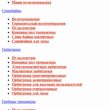
Мини велотренажеры
Спинбайки
Велотренажери
Горизонтальні велотренажери
Пульсометри
Коврики под тренажеры
Спин байки магнитные
Спинбайки для дома
Орбитреки
Пульсометри
Коврики под тренажеры
Электромагнитные орбитреки
Магнитные орбитреки
Орбитреки переднеприводные
Орбитреки заднеприводные
Орбитреки для высоких пользователей
Орбитреки генераторные
Орбитреки для дома
Гребные тренажеры
Пульсометри