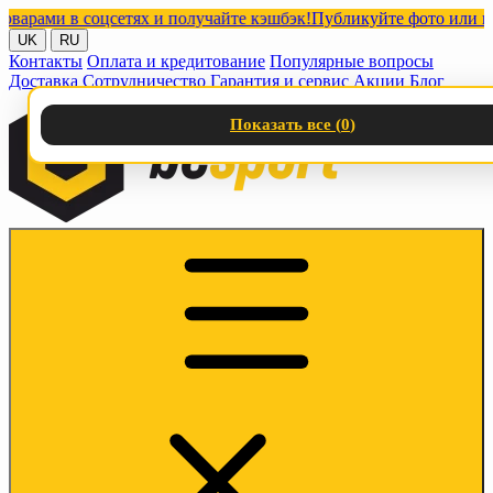
ми в соцсетях и получайте кэшбэк!
Публикуйте фото или видео 
UK
RU
Контакты
Оплата и кредитование
Популярные вопросы
Доставка
Сотрудничество
Гарантия и сервис
Акции
Блог
Показать все (
0
)