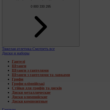
0 800 330 295
Тяжелая атлетика
Смотреть все
Диски и наборы
Гантелі
Штанги
Штанги з гантелями
Штанги з гантелями та лавками
Грифи
Грифи олімпійські
Стійки для грифів та дисків
Диски металлические
Диски олимпийские
Диски композитные
Гантели