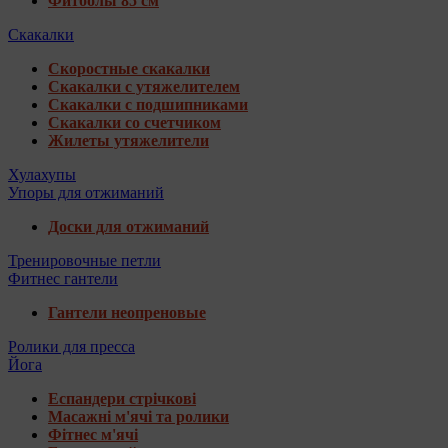
Фитболы 85 см
Скакалки
Скоростные скакалки
Скакалки с утяжелителем
Скакалки с подшипниками
Скакалки со счетчиком
Жилеты утяжелители
Хулахупы
Упоры для отжиманий
Доски для отжиманий
Тренировочные петли
Фитнес гантели
Гантели неопреновые
Ролики для пресса
Йога
Еспандери стрічкові
Масажні м'ячі та ролики
Фітнес м'ячі