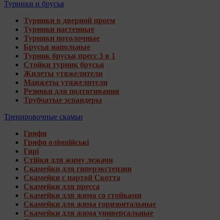
Турники и брусья
Турники в дверной проем
Турники настенные
Турники потолочные
Брусья напольные
Турник брусья пресс 3 в 1
Стойки турник брусья
Жилеты утяжелители
Манжеты утяжелители
Резинки для подтягивания
Трубчатые эспандеры
Тренировочные скамьи
Грифи
Грифи олімпійські
Гирі
Стійки для жиму лежачи
Скамейки для гиперэкстензии
Скамейки с партой Скотта
Скамейки для пресса
Скамейки для жима со стойками
Скамейки для жима горизонтальные
Скамейки для жима универсальные