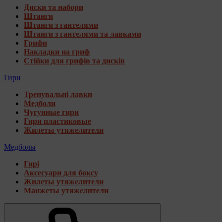
Диски та набори
Штанги
Штанги з гантелями
Штанги з гантелями та лавками
Грифи
Накладки на гриф
Стійки для грифів та дисків
Гири
Тренувальні лавки
Медболи
Чугунные гири
Гири пластиковые
Жилеты утяжелители
Медболы
Гирі
Аксесуари для боксу
Жилеты утяжелители
Манжеты утяжелители