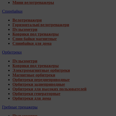
Мини велотренажеры
Спинбайки
Велотренажери
Горизонтальні велотренажери
Пульсометри
Коврики под тренажеры
Спин байки магнитные
Спинбайки для дома
Орбитреки
Пульсометри
Коврики под тренажеры
Электромагнитные орбитреки
Магнитные орбитреки
Орбитреки переднеприводные
Орбитреки заднеприводные
Орбитреки для высоких пользователей
Орбитреки генераторные
Орбитреки для дома
Гребные тренажеры
Пульсометри