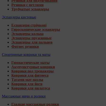
Резинки для подтягивания
Резинки с петлями
Трубчатые эспандеры
Эспандеры кистевые
Еспандери стрічкові
Гироскопические эспандеры
Эспандеры кольца
Эспандеры пружинные
Эспандеры для пальцев
Фитнес резинки
Спортивные коврики та маты
Гимнастические маты
Акупунктурные коврики
Коврики под тренажеры
Коврики для фитнеса
Татами мат пазлы
Коврики для йоги
Коврики для пилатеса
Массажные мячи и ролики
Гладкие массажные ролики