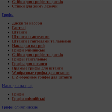
Стійки для грифів та дисків
Стійки для жиму лежачи
Грифы
Диски та набори
Гантелі
Штанги
Штанги з гантелями
Штанги з гантелями та лавками
Накладки на гриф
Грифи олімпійські
Стійки для грифів та дисків
Грифы гантельные
Грифы для штанги
Прямые грифы для штанги
W-образные грифы для штанги
E Z-образные грифы для штанги
Накладки на гриф
Грифи
Грифи олімпійські
Грифы олимпийские