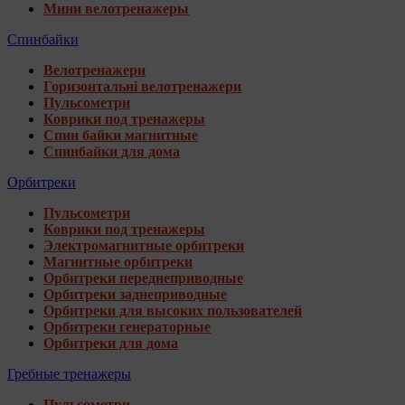
Мини велотренажеры
Спинбайки
Велотренажери
Горизонтальні велотренажери
Пульсометри
Коврики под тренажеры
Спин байки магнитные
Спинбайки для дома
Орбитреки
Пульсометри
Коврики под тренажеры
Электромагнитные орбитреки
Магнитные орбитреки
Орбитреки переднеприводные
Орбитреки заднеприводные
Орбитреки для высоких пользователей
Орбитреки генераторные
Орбитреки для дома
Гребные тренажеры
Пульсометри