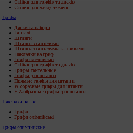
Стійки для грифів та дисків
Стійки для жиму лежачи
Грифы
Диски та набори
Гантелі
Штанги
Штанги з гантелями
Штанги з гантелями та лавками
Накладки на гриф
Грифи олімпійські
Стійки для грифів та дисків
Грифы гантельные
Грифы для штанги
Прямые грифы для штанги
W-образные грифы для штанги
E Z-образные грифы для штанги
Накладки на гриф
Грифи
Грифи олімпійські
Грифы олимпийские