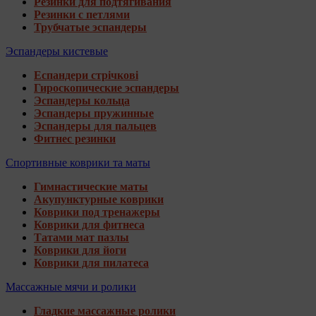
Резинки для подтягивания
Резинки с петлями
Трубчатые эспандеры
Эспандеры кистевые
Еспандери стрічкові
Гироскопические эспандеры
Эспандеры кольца
Эспандеры пружинные
Эспандеры для пальцев
Фитнес резинки
Спортивные коврики та маты
Гимнастические маты
Акупунктурные коврики
Коврики под тренажеры
Коврики для фитнеса
Татами мат пазлы
Коврики для йоги
Коврики для пилатеса
Массажные мячи и ролики
Гладкие массажные ролики