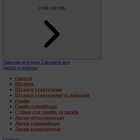
0 800 330 295
Тяжелая атлетика
Смотреть все
Диски и наборы
Гантелі
Штанги
Штанги з гантелями
Штанги з гантелями та лавками
Грифи
Грифи олімпійські
Стійки для грифів та дисків
Диски металлические
Диски олимпийские
Диски композитные
Гантели