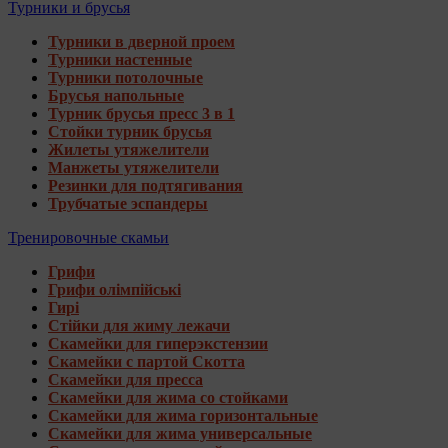
Турники и брусья
Турники в дверной проем
Турники настенные
Турники потолочные
Брусья напольные
Турник брусья пресс 3 в 1
Стойки турник брусья
Жилеты утяжелители
Манжеты утяжелители
Резинки для подтягивания
Трубчатые эспандеры
Тренировочные скамьи
Грифи
Грифи олімпійські
Гирі
Стійки для жиму лежачи
Скамейки для гиперэкстензии
Скамейки с партой Скотта
Скамейки для пресса
Скамейки для жима со стойками
Скамейки для жима горизонтальные
Скамейки для жима универсальные