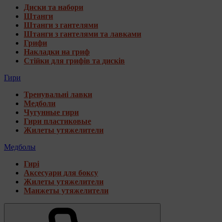
Диски та набори
Штанги
Штанги з гантелями
Штанги з гантелями та лавками
Грифи
Накладки на гриф
Стійки для грифів та дисків
Гири
Тренувальні лавки
Медболи
Чугунные гири
Гири пластиковые
Жилеты утяжелители
Медболы
Гирі
Аксесуари для боксу
Жилеты утяжелители
Манжеты утяжелители