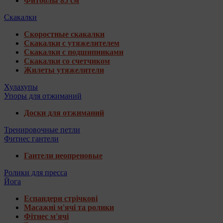
Фитболы 85 см
Скакалки
Скоростные скакалки
Скакалки с утяжелителем
Скакалки с подшипниками
Скакалки со счетчиком
Жилеты утяжелители
Хулахупы
Упоры для отжиманий
Доски для отжиманий
Тренировочные петли
Фитнес гантели
Гантели неопреновые
Ролики для пресса
Йога
Еспандери стрічкові
Масажні м'ячі та ролики
Фітнес м'ячі