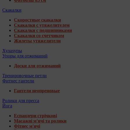
Фитболы 85 см
Скакалки
Скоростные скакалки
Скакалки с утяжелителем
Скакалки с подшипниками
Скакалки со счетчиком
Жилеты утяжелители
Хулахупы
Упоры для отжиманий
Доски для отжиманий
Тренировочные петли
Фитнес гантели
Гантели неопреновые
Ролики для пресса
Йога
Еспандери стрічкові
Масажні м'ячі та ролики
Фітнес м'ячі