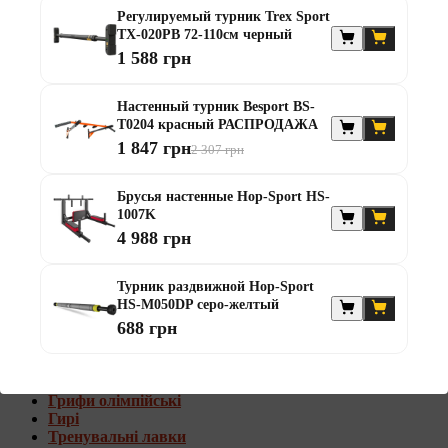
Штанги с w-образным грифом
Регулируемый турник Trex Sport
Жилеты утяжелители
TX-020PB 72-110см черный
1 588 грн
Штанги с гантелями
Диски та набори
Настенный турник Besport BS-
Гантелі
T0204 красный РАСПРОДАЖА
Штанги
1 847 грн
2 307 грн
Штанги з гантелями та лавками
Грифи
Грифи олімпійські
Брусья настенные Hop-Sport HS-
Тренувальні лавки
1007K
Стійки для грифів та дисків
4 988 грн
Стійки для жиму лежачи
Штанги с гантелями и лавками
Турник раздвижной Hop-Sport
HS-M050DP серо-желтый
Диски та набори
688 грн
Гантелі
Штанги
Штанги з гантелями
Грифи
Грифи олімпійські
Гирі
Тренувальні лавки