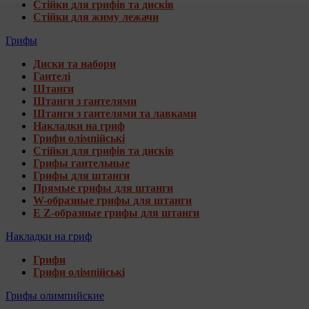
Стійки для грифів та дисків
Стійки для жиму лежачи
Грифы
Диски та набори
Гантелі
Штанги
Штанги з гантелями
Штанги з гантелями та лавками
Накладки на гриф
Грифи олімпійські
Стійки для грифів та дисків
Грифы гантельные
Грифы для штанги
Прямые грифы для штанги
W-образные грифы для штанги
E Z-образные грифы для штанги
Накладки на гриф
Грифи
Грифи олімпійські
Грифы олимпийские