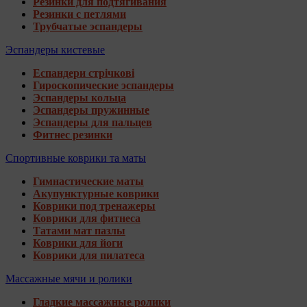
Резинки для подтягивания
Резинки с петлями
Трубчатые эспандеры
Эспандеры кистевые
Еспандери стрічкові
Гироскопические эспандеры
Эспандеры кольца
Эспандеры пружинные
Эспандеры для пальцев
Фитнес резинки
Спортивные коврики та маты
Гимнастические маты
Акупунктурные коврики
Коврики под тренажеры
Коврики для фитнеса
Татами мат пазлы
Коврики для йоги
Коврики для пилатеса
Массажные мячи и ролики
Гладкие массажные ролики