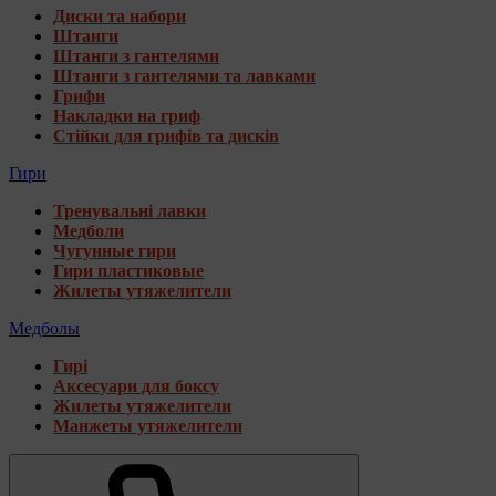
Диски та набори
Штанги
Штанги з гантелями
Штанги з гантелями та лавками
Грифи
Накладки на гриф
Стійки для грифів та дисків
Гири
Тренувальні лавки
Медболи
Чугунные гири
Гири пластиковые
Жилеты утяжелители
Медболы
Гирі
Аксесуари для боксу
Жилеты утяжелители
Манжеты утяжелители