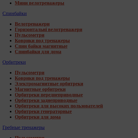
Мини велотренажеры
Спинбайки
Велотренажери
Горизонтальні велотренажери
Пульсометри
Коврики под тренажеры
Спин байки магнитные
Спинбайки для дома
Орбитреки
Пульсометри
Коврики под тренажеры
Электромагнитные орбитреки
Магнитные орбитреки
Орбитреки переднеприводные
Орбитреки заднеприводные
Орбитреки для высоких пользователей
Орбитреки генераторные
Орбитреки для дома
Гребные тренажеры
Пульсометри