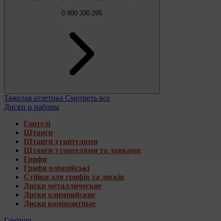
0 800 330 295
Тяжелая атлетика
Смотреть все
Диски и наборы
Гантелі
Штанги
Штанги з гантелями
Штанги з гантелями та лавками
Грифи
Грифи олімпійські
Стійки для грифів та дисків
Диски металлические
Диски олимпийские
Диски композитные
Гантели