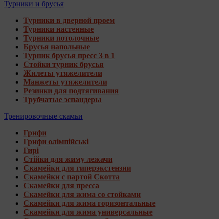
Турники и брусья
Турники в дверной проем
Турники настенные
Турники потолочные
Брусья напольные
Турник брусья пресс 3 в 1
Стойки турник брусья
Жилеты утяжелители
Манжеты утяжелители
Резинки для подтягивания
Трубчатые эспандеры
Тренировочные скамьи
Грифи
Грифи олімпійські
Гирі
Стійки для жиму лежачи
Скамейки для гиперэкстензии
Скамейки с партой Скотта
Скамейки для пресса
Скамейки для жима со стойками
Скамейки для жима горизонтальные
Скамейки для жима универсальные