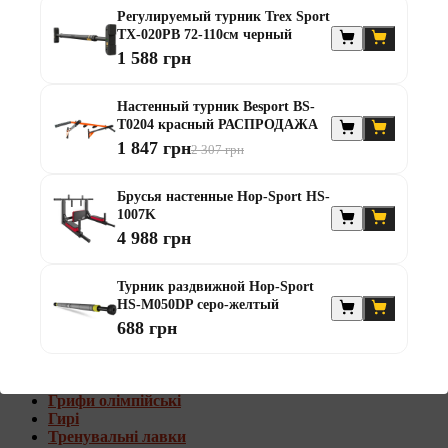
Штанги с w-образным грифом
Регулируемый турник Trex Sport
Жилеты утяжелители
TX-020PB 72-110см черный
1 588 грн
Штанги с гантелями
Диски та набори
Настенный турник Besport BS-
Гантелі
T0204 красный РАСПРОДАЖА
Штанги
1 847 грн
2 307 грн
Штанги з гантелями та лавками
Грифи
Грифи олімпійські
Брусья настенные Hop-Sport HS-
Тренувальні лавки
1007K
Стійки для грифів та дисків
4 988 грн
Стійки для жиму лежачи
Штанги с гантелями и лавками
Турник раздвижной Hop-Sport
HS-M050DP серо-желтый
Диски та набори
688 грн
Гантелі
Штанги
Штанги з гантелями
Грифи
Грифи олімпійські
Гирі
Тренувальні лавки