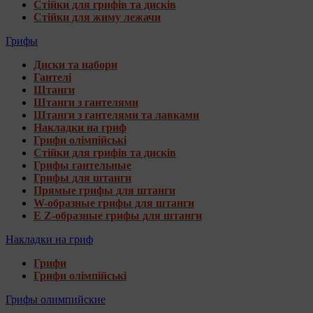
Стійки для грифів та дисків
Стійки для жиму лежачи
Грифы
Диски та набори
Гантелі
Штанги
Штанги з гантелями
Штанги з гантелями та лавками
Накладки на гриф
Грифи олімпійські
Стійки для грифів та дисків
Грифы гантельные
Грифы для штанги
Прямые грифы для штанги
W-образные грифы для штанги
E Z-образные грифы для штанги
Накладки на гриф
Грифи
Грифи олімпійські
Грифы олимпийские