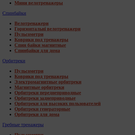
Мини велотренажеры
Спинбайки
Велотренажери
Горизонтальні велотренажери
Пульсометри
Коврики под тренажеры
Спин байки магнитные
Спинбайки для дома
Орбитреки
Пульсометри
Коврики под тренажеры
Электромагнитные орбитреки
Магнитные орбитреки
Орбитреки переднеприводные
Орбитреки заднеприводные
Орбитреки для высоких пользователей
Орбитреки генераторные
Орбитреки для дома
Гребные тренажеры
Пульсометри