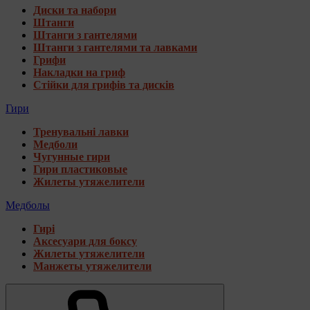
Диски та набори
Штанги
Штанги з гантелями
Штанги з гантелями та лавками
Грифи
Накладки на гриф
Стійки для грифів та дисків
Гири
Тренувальні лавки
Медболи
Чугунные гири
Гири пластиковые
Жилеты утяжелители
Медболы
Гирі
Аксесуари для боксу
Жилеты утяжелители
Манжеты утяжелители