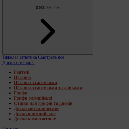
0 800 330 295
Тяжелая атлетика
Смотреть все
Диски и наборы
Гантелі
Штанги
Штанги з гантелями
Штанги з гантелями та лавками
Грифи
Грифи олімпійські
Стійки для грифів та дисків
Диски металлические
Диски олимпийские
Диски композитные
Гантели