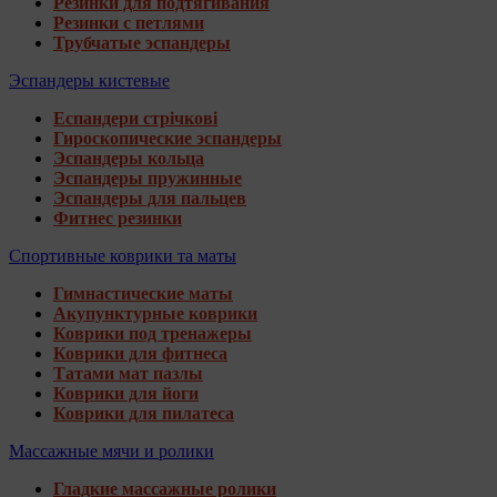
Резинки для подтягивания
Резинки с петлями
Трубчатые эспандеры
Эспандеры кистевые
Еспандери стрічкові
Гироскопические эспандеры
Эспандеры кольца
Эспандеры пружинные
Эспандеры для пальцев
Фитнес резинки
Спортивные коврики та маты
Гимнастические маты
Акупунктурные коврики
Коврики под тренажеры
Коврики для фитнеса
Татами мат пазлы
Коврики для йоги
Коврики для пилатеса
Массажные мячи и ролики
Гладкие массажные ролики