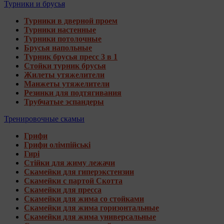
Турники и брусья
Турники в дверной проем
Турники настенные
Турники потолочные
Брусья напольные
Турник брусья пресс 3 в 1
Стойки турник брусья
Жилеты утяжелители
Манжеты утяжелители
Резинки для подтягивания
Трубчатые эспандеры
Тренировочные скамьи
Грифи
Грифи олімпійські
Гирі
Стійки для жиму лежачи
Скамейки для гиперэкстензии
Скамейки с партой Скотта
Скамейки для пресса
Скамейки для жима со стойками
Скамейки для жима горизонтальные
Скамейки для жима универсальные