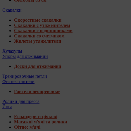
Фитболы 85 см
Скакалки
Скоростные скакалки
Скакалки с утяжелителем
Скакалки с подшипниками
Скакалки со счетчиком
Жилеты утяжелители
Хулахупы
Упоры для отжиманий
Доски для отжиманий
Тренировочные петли
Фитнес гантели
Гантели неопреновые
Ролики для пресса
Йога
Еспандери стрічкові
Масажні м'ячі та ролики
Фітнес м'ячі