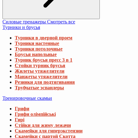
Силовые тренажеры
Смотреть все
Турники и брусья
Турники в дверной проем
Турники настенные
Турники потолочные
Брусья напольные
Турник брусья пресс 3 в 1
Стойки турник брусья
Жилеты утяжелители
Манжеты утяжелители
Резинки для подтягивания
Трубчатые эспандеры
Тренировочные скамьи
Грифи
Грифи олімпійські
Гирі
Стійки для жиму лежачи
Скамейки для гиперэкстензии
Скамейки с партой Скотта