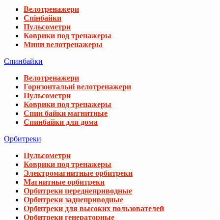
Велотренажери
Спінбайки
Пульсометри
Коврики под тренажеры
Мини велотренажеры
Спинбайки
Велотренажери
Горизонтальні велотренажери
Пульсометри
Коврики под тренажеры
Спин байки магнитные
Спинбайки для дома
Орбитреки
Пульсометри
Коврики под тренажеры
Электромагнитные орбитреки
Магнитные орбитреки
Орбитреки переднеприводные
Орбитреки заднеприводные
Орбитреки для высоких пользователей
Орбитреки генераторные