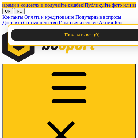
 в соцсетях и получайте кэшбэк!
Публикуйте фото или видео с 
UK
RU
Контакты
Оплата и кредитование
Популярные вопросы
Доставка
Сотрудничество
Гарантия и сервис
Акции
Блог
Показать все (
0
)