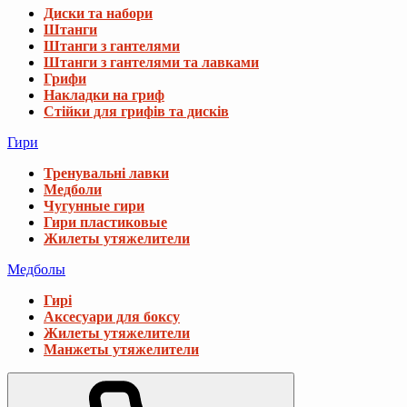
Диски та набори
Штанги
Штанги з гантелями
Штанги з гантелями та лавками
Грифи
Накладки на гриф
Стійки для грифів та дисків
Гири
Тренувальні лавки
Медболи
Чугунные гири
Гири пластиковые
Жилеты утяжелители
Медболы
Гирі
Аксесуари для боксу
Жилеты утяжелители
Манжеты утяжелители