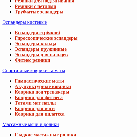
Резинки для подтягивания
Резинки с петлями
Трубчатые эспандеры
Эспандеры кистевые
Еспандери стрічкові
Гироскопические эспандеры
Эспандеры кольца
Эспандеры пружинные
Эспандеры для пальцев
Фитнес резинки
Спортивные коврики та маты
Гимнастические маты
Акупунктурные коврики
Коврики под тренажеры
Коврики для фитнеса
Татами мат пазлы
Коврики для йоги
Коврики для пилатеса
Массажные мячи и ролики
Гладкие массажные ролики