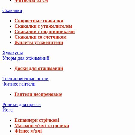
Фитболы 85 см
Скакалки
Скоростные скакалки
Скакалки с утяжелителем
Скакалки с подшипниками
Скакалки со счетчиком
Жилеты утяжелители
Хулахупы
Упоры для отжиманий
Доски для отжиманий
Тренировочные петли
Фитнес гантели
Гантели неопреновые
Ролики для пресса
Йога
Еспандери стрічкові
Масажні м'ячі та ролики
Фітнес м'ячі