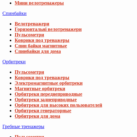
Мини велотренажеры
Спинбайки
Велотренажери
Горизонтальні велотренажери
Пульсометри
Коврики под тренажеры
Спин байки магнитные
Спинбайки для дома
Орбитреки
Пульсометри
Коврики под тренажеры
Электромагнитные орбитреки
Магнитные орбитреки
Орбитреки переднеприводные
Орбитреки заднеприводные
Орбитреки для высоких пользователей
Орбитреки генераторные
Орбитреки для дома
Гребные тренажеры
Пульсометри