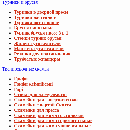
Турники и брусья
Турники в дверной проем
Турники настенные
Турники потолочные
Брусья напольные
Турник брусья пресс 3 в 1
Стойки турник брусья
Жилеты утяжелители
Манжеты утяжелители
Резинки для подтягивания
Трубчатые эспандеры
Тренировочные скамьи
Грифи
Грифи олімпійські
Гирі
Стійки для жиму лежачи
Скамейки для гиперэкстензии
Скамейки с партой Скотта
Скамейки для пресса
Скамейки для жима со стойками
Скамейки для жима горизонтальные
Скамейки для жима универсальные