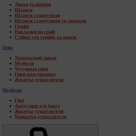
Диски та набори
Штанги
Штанги з гантелями
Штанги з гантелями та лавками
Грифи
Накладки на гриф
Стійки для грифів та дисків
Гири
Тренувальні лавки
Медболи
Чугунные гири
Гири пластиковые
Жилеты утяжелители
Медболы
Гирі
Аксесуари для боксу
Жилеты утяжелители
Манжеты утяжелители