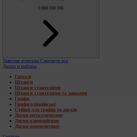
0 800 330 295
Тяжелая атлетика
Смотреть все
Диски и наборы
Гантелі
Штанги
Штанги з гантелями
Штанги з гантелями та лавками
Грифи
Грифи олімпійські
Стійки для грифів та дисків
Диски металлические
Диски олимпийские
Диски композитные
Гантели