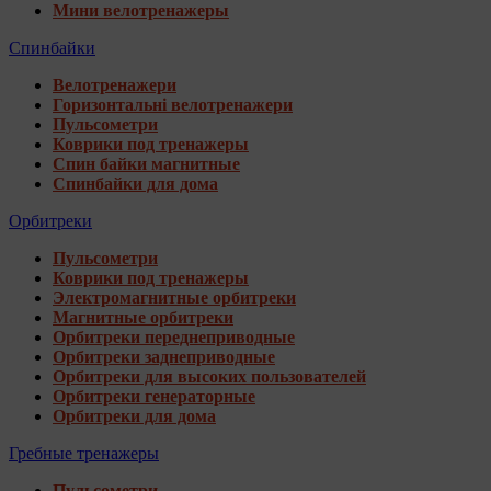
Мини велотренажеры
Спинбайки
Велотренажери
Горизонтальні велотренажери
Пульсометри
Коврики под тренажеры
Спин байки магнитные
Спинбайки для дома
Орбитреки
Пульсометри
Коврики под тренажеры
Электромагнитные орбитреки
Магнитные орбитреки
Орбитреки переднеприводные
Орбитреки заднеприводные
Орбитреки для высоких пользователей
Орбитреки генераторные
Орбитреки для дома
Гребные тренажеры
Пульсометри