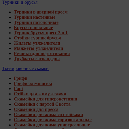
Турники и брусья
Турники в дверной проем
Турники настенные
Турники потолочные
Брусья напольные
Турник брусья пресс 3 в 1
Стойки турник брусья
Жилеты утяжелители
Манжеты утяжелители
Резинки для подтягивания
Трубчатые эспандеры
Тренировочные скамьи
Грифи
Грифи олімпійські
Гирі
Стійки для жиму лежачи
Скамейки для гиперэкстензии
Скамейки с партой Скотта
Скамейки для пресса
Скамейки для жима со стойками
Скамейки для жима горизонтальные
Скамейки для жима универсальные