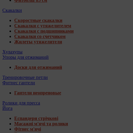
Фитболы 85 см
Скакалки
Скоростные скакалки
Скакалки с утяжелителем
Скакалки с подшипниками
Скакалки со счетчиком
Жилеты утяжелители
Хулахупы
Упоры для отжиманий
Доски для отжиманий
Тренировочные петли
Фитнес гантели
Гантели неопреновые
Ролики для пресса
Йога
Еспандери стрічкові
Масажні м'ячі та ролики
Фітнес м'ячі