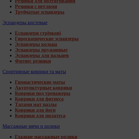
Резинки для подтягивания
Резинки с петлями
Трубчатые эспандеры
Эспандеры кистевые
Еспандери стрічкові
Гироскопические эспандеры
Эспандеры кольца
Эспандеры пружинные
Эспандеры для пальцев
Фитнес резинки
Спортивные коврики та маты
Гимнастические маты
Акупунктурные коврики
Коврики под тренажеры
Коврики для фитнеса
Татами мат пазлы
Коврики для йоги
Коврики для пилатеса
Массажные мячи и ролики
Гладкие массажные ролики