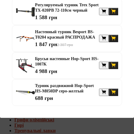
Штанги с w-образным грифом
Регулируемый турник Trex Sport
Жилеты утяжелители
TX-020PB 72-110см черный
1 588 грн
Штанги с гантелями
Диски та набори
Настенный турник Besport BS-
Гантелі
T0204 красный РАСПРОДАЖА
Штанги
1 847 грн
2 307 грн
Штанги з гантелями та лавками
Грифи
Грифи олімпійські
Брусья настенные Hop-Sport HS-
Тренувальні лавки
1007K
Стійки для грифів та дисків
4 988 грн
Стійки для жиму лежачи
Штанги с гантелями и лавками
Турник раздвижной Hop-Sport
HS-M050DP серо-желтый
Диски та набори
688 грн
Гантелі
Штанги
Штанги з гантелями
Грифи
Грифи олімпійські
Гирі
Тренувальні лавки