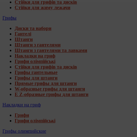
Стійки для грифів та дисків
Стійки для жиму лежачи
Грифы
Диски та набори
Гантелі
Штанги
Штанги з гантелями
Штанги з гантелями та лавками
Накладки на гриф
Грифи олімпійські
Стійки для грифів та дисків
Грифы гантельные
Грифы для штанги
Прямые грифы для штанги
W-образные грифы для штанги
E Z-образные грифы для штанги
Накладки на гриф
Грифи
Грифи олімпійські
Грифы олимпийские