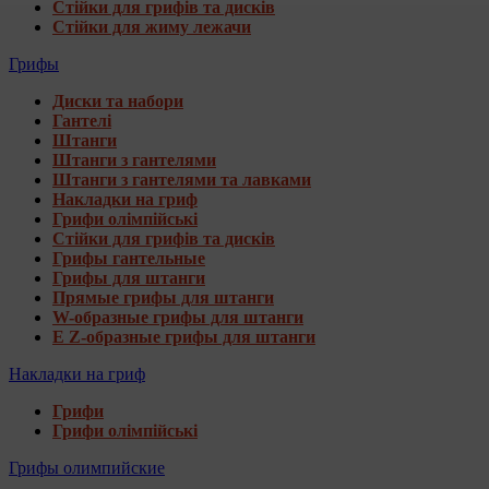
Стійки для грифів та дисків
Стійки для жиму лежачи
Грифы
Диски та набори
Гантелі
Штанги
Штанги з гантелями
Штанги з гантелями та лавками
Накладки на гриф
Грифи олімпійські
Стійки для грифів та дисків
Грифы гантельные
Грифы для штанги
Прямые грифы для штанги
W-образные грифы для штанги
E Z-образные грифы для штанги
Накладки на гриф
Грифи
Грифи олімпійські
Грифы олимпийские