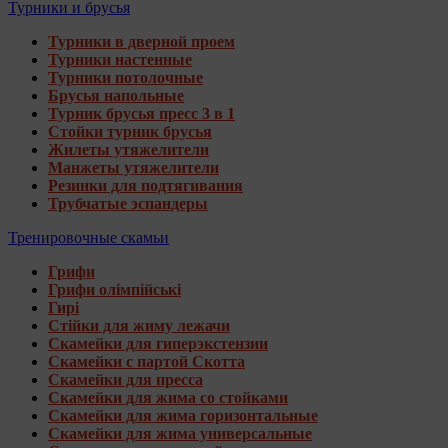
Турники и брусья
Турники в дверной проем
Турники настенные
Турники потолочные
Брусья напольные
Турник брусья пресс 3 в 1
Стойки турник брусья
Жилеты утяжелители
Манжеты утяжелители
Резинки для подтягивания
Трубчатые эспандеры
Тренировочные скамьи
Грифи
Грифи олімпійські
Гирі
Стійки для жиму лежачи
Скамейки для гиперэкстензии
Скамейки с партой Скотта
Скамейки для пресса
Скамейки для жима со стойками
Скамейки для жима горизонтальные
Скамейки для жима универсальные