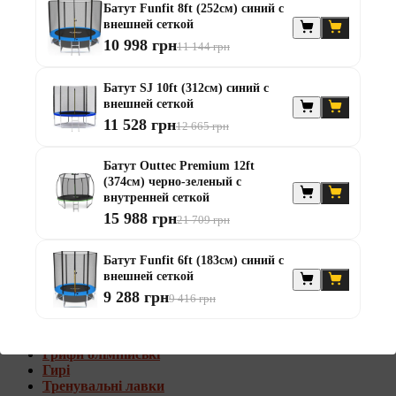
Батут Funfit 8ft (252см) синий с
Штанги с w-образным грифом
внешней сеткой
Жилеты утяжелители
10 998 грн
11 144 грн
Штанги с гантелями
Диски та набори
Батут SJ 10ft (312см) синий с
Гантелі
внешней сеткой
Штанги
11 528 грн
12 665 грн
Штанги з гантелями та лавками
Грифи
Грифи олімпійські
Батут Outtec Premium 12ft
Тренувальні лавки
(374см) черно-зеленый с
Стійки для грифів та дисків
внутренней сеткой
Стійки для жиму лежачи
15 988 грн
21 709 грн
Штанги с гантелями и лавками
Батут Funfit 6ft (183см) синий с
Диски та набори
внешней сеткой
Гантелі
9 288 грн
9 416 грн
Штанги
Штанги з гантелями
Грифи
Грифи олімпійські
Гирі
Тренувальні лавки