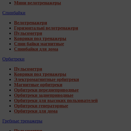
Мини велотренажеры
Спинбайки
Велотренажери
Горизонтальні велотренажери
Пульсометри
Коврики под тренажеры
Спин байки магнитные
Спинбайки для дома
Орбитреки
Пульсометри
Коврики под тренажеры
Электромагнитные орбитреки
Магнитные орбитреки
Орбитреки переднеприводные
Орбитреки заднеприводные
Орбитреки для высоких пользователей
Орбитреки генераторные
Орбитреки для дома
Гребные тренажеры
Пульсометри