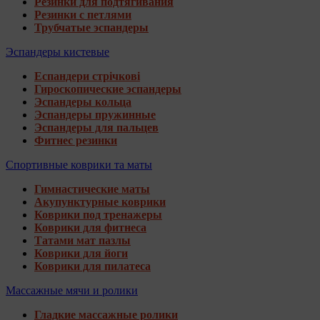
Резинки для подтягивания
Резинки с петлями
Трубчатые эспандеры
Эспандеры кистевые
Еспандери стрічкові
Гироскопические эспандеры
Эспандеры кольца
Эспандеры пружинные
Эспандеры для пальцев
Фитнес резинки
Спортивные коврики та маты
Гимнастические маты
Акупунктурные коврики
Коврики под тренажеры
Коврики для фитнеса
Татами мат пазлы
Коврики для йоги
Коврики для пилатеса
Массажные мячи и ролики
Гладкие массажные ролики