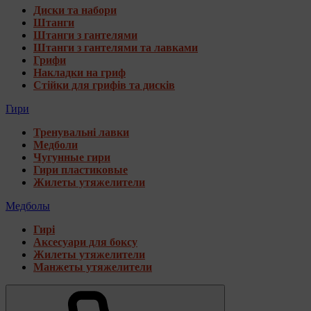
Диски та набори
Штанги
Штанги з гантелями
Штанги з гантелями та лавками
Грифи
Накладки на гриф
Стійки для грифів та дисків
Гири
Тренувальні лавки
Медболи
Чугунные гири
Гири пластиковые
Жилеты утяжелители
Медболы
Гирі
Аксесуари для боксу
Жилеты утяжелители
Манжеты утяжелители