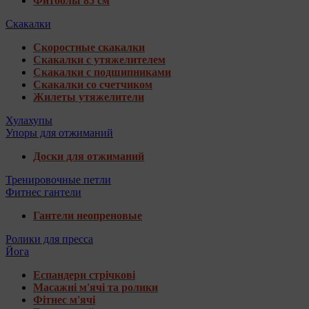
Фитболы 85 см
Скакалки
Скоростные скакалки
Скакалки с утяжелителем
Скакалки с подшипниками
Скакалки со счетчиком
Жилеты утяжелители
Хулахупы
Упоры для отжиманий
Доски для отжиманий
Тренировочные петли
Фитнес гантели
Гантели неопреновые
Ролики для пресса
Йога
Еспандери стрічкові
Масажні м'ячі та ролики
Фітнес м'ячі