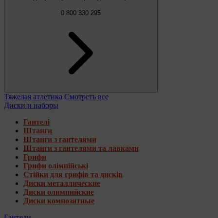
0 800 330 295
Тяжелая атлетика
Смотреть все
Диски и наборы
Гантелі
Штанги
Штанги з гантелями
Штанги з гантелями та лавками
Грифи
Грифи олімпійські
Стійки для грифів та дисків
Диски металлические
Диски олимпийские
Диски композитные
Гантели