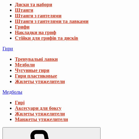
Диски та набори
Штанги
Штанги з гантелями
Штанги з гантелями та лавками
Грифи
Накладки на гриф
Стійки для грифів та дисків
Гири
Тренувальні лавки
Медболи
Чугунные гири
Гири пластиковые
Жилеты утяжелители
Медболы
Гирі
Аксесуари для боксу
Жилеты утяжелители
Манжеты утяжелители