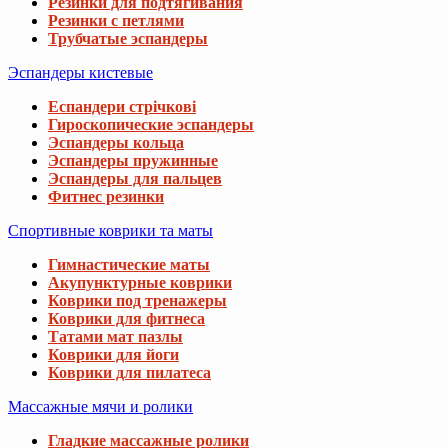
Резинки для подтягивания
Резинки с петлями
Трубчатые эспандеры
Эспандеры кистевые
Еспандери стрічкові
Гироскопические эспандеры
Эспандеры кольца
Эспандеры пружинные
Эспандеры для пальцев
Фитнес резинки
Спортивные коврики та маты
Гимнастические маты
Акупунктурные коврики
Коврики под тренажеры
Коврики для фитнеса
Татами мат пазлы
Коврики для йоги
Коврики для пилатеса
Массажные мячи и ролики
Гладкие массажные ролики