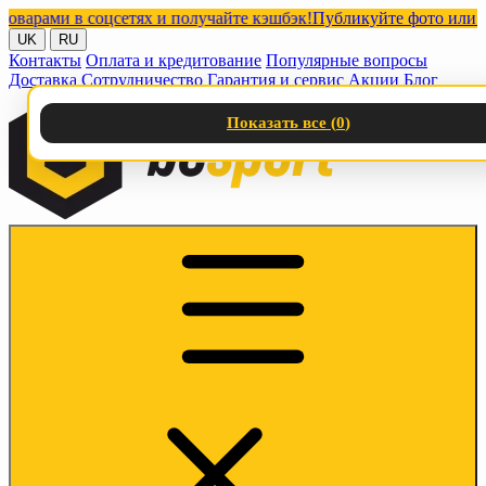
ами в соцсетях и получайте кэшбэк!
Публикуйте фото или видео
UK
RU
Контакты
Оплата и кредитование
Популярные вопросы
Доставка
Сотрудничество
Гарантия и сервис
Акции
Блог
Показать все (
0
)