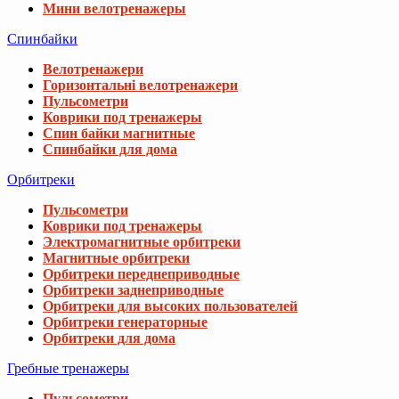
Мини велотренажеры
Спинбайки
Велотренажери
Горизонтальні велотренажери
Пульсометри
Коврики под тренажеры
Спин байки магнитные
Спинбайки для дома
Орбитреки
Пульсометри
Коврики под тренажеры
Электромагнитные орбитреки
Магнитные орбитреки
Орбитреки переднеприводные
Орбитреки заднеприводные
Орбитреки для высоких пользователей
Орбитреки генераторные
Орбитреки для дома
Гребные тренажеры
Пульсометри