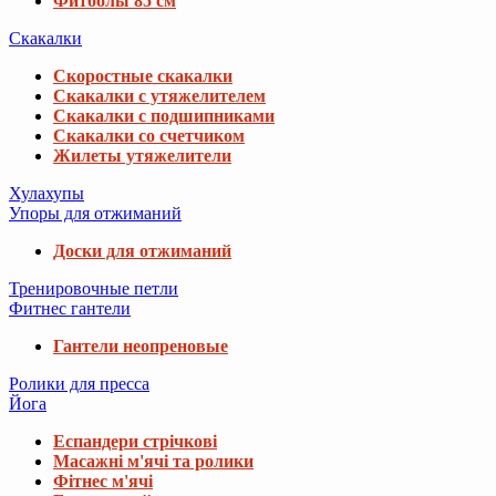
Фитболы 85 см
Скакалки
Скоростные скакалки
Скакалки с утяжелителем
Скакалки с подшипниками
Скакалки со счетчиком
Жилеты утяжелители
Хулахупы
Упоры для отжиманий
Доски для отжиманий
Тренировочные петли
Фитнес гантели
Гантели неопреновые
Ролики для пресса
Йога
Еспандери стрічкові
Масажні м'ячі та ролики
Фітнес м'ячі