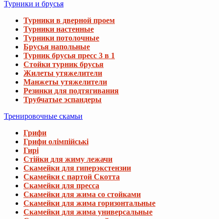
Турники и брусья
Турники в дверной проем
Турники настенные
Турники потолочные
Брусья напольные
Турник брусья пресс 3 в 1
Стойки турник брусья
Жилеты утяжелители
Манжеты утяжелители
Резинки для подтягивания
Трубчатые эспандеры
Тренировочные скамьи
Грифи
Грифи олімпійські
Гирі
Стійки для жиму лежачи
Скамейки для гиперэкстензии
Скамейки с партой Скотта
Скамейки для пресса
Скамейки для жима со стойками
Скамейки для жима горизонтальные
Скамейки для жима универсальные