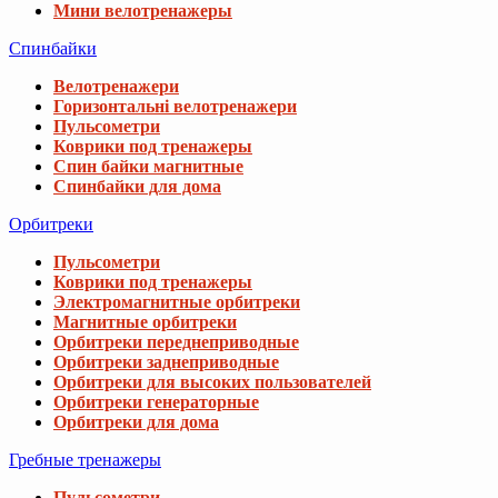
Мини велотренажеры
Спинбайки
Велотренажери
Горизонтальні велотренажери
Пульсометри
Коврики под тренажеры
Спин байки магнитные
Спинбайки для дома
Орбитреки
Пульсометри
Коврики под тренажеры
Электромагнитные орбитреки
Магнитные орбитреки
Орбитреки переднеприводные
Орбитреки заднеприводные
Орбитреки для высоких пользователей
Орбитреки генераторные
Орбитреки для дома
Гребные тренажеры
Пульсометри