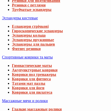
Резинки для подтягивания
Резинки с петлями
Трубчатые эспандеры
Эспандеры кистевые
Еспандери стрічкові
Гироскопические эспандеры
Эспандеры кольца
Эспандеры пружинные
Эспандеры для пальцев
Фитнес резинки
Спортивные коврики та маты
Гимнастические маты
Акупунктурные коврики
Коврики под тренажеры
Коврики для фитнеса
Татами мат пазлы
Коврики для йоги
Коврики для пилатеса
Массажные мячи и ролики
Гладкие массажные ролики