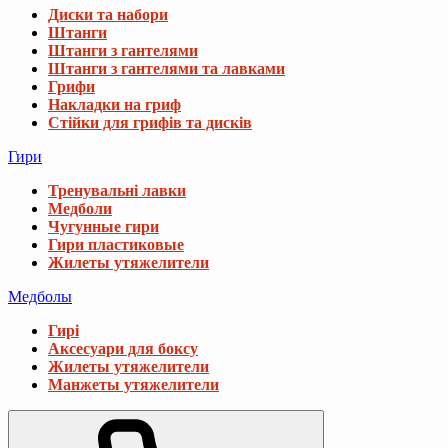
Диски та набори
Штанги
Штанги з гантелями
Штанги з гантелями та лавками
Грифи
Накладки на гриф
Стійки для грифів та дисків
Гири
Тренувальні лавки
Медболи
Чугунные гири
Гири пластиковые
Жилеты утяжелители
Медболы
Гирі
Аксесуари для боксу
Жилеты утяжелители
Манжеты утяжелители