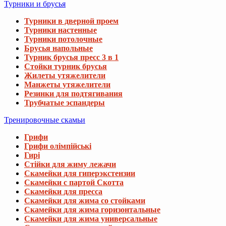
Турники и брусья
Турники в дверной проем
Турники настенные
Турники потолочные
Брусья напольные
Турник брусья пресс 3 в 1
Стойки турник брусья
Жилеты утяжелители
Манжеты утяжелители
Резинки для подтягивания
Трубчатые эспандеры
Тренировочные скамьи
Грифи
Грифи олімпійські
Гирі
Стійки для жиму лежачи
Скамейки для гиперэкстензии
Скамейки с партой Скотта
Скамейки для пресса
Скамейки для жима со стойками
Скамейки для жима горизонтальные
Скамейки для жима универсальные