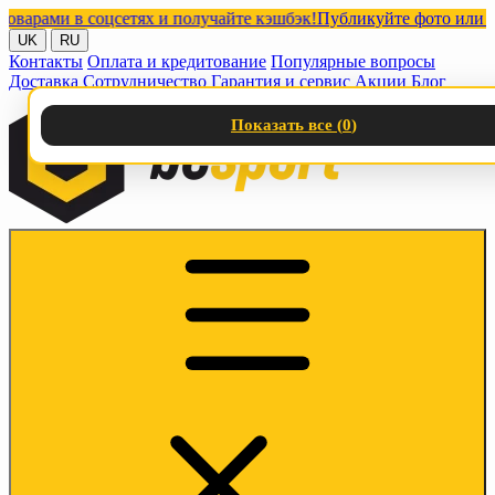
ами в соцсетях и получайте кэшбэк!
Публикуйте фото или видео 
UK
RU
Контакты
Оплата и кредитование
Популярные вопросы
Доставка
Сотрудничество
Гарантия и сервис
Акции
Блог
Показать все (
0
)