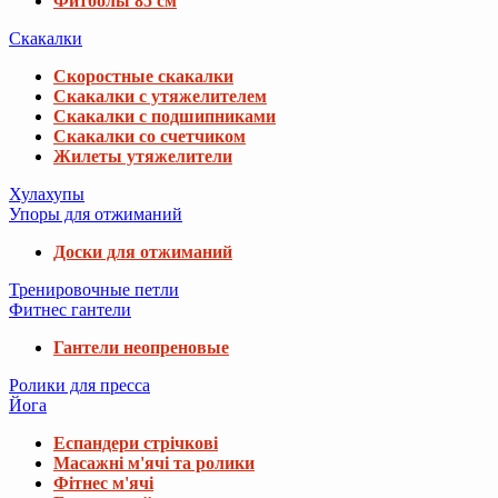
Фитболы 85 см
Скакалки
Скоростные скакалки
Скакалки с утяжелителем
Скакалки с подшипниками
Скакалки со счетчиком
Жилеты утяжелители
Хулахупы
Упоры для отжиманий
Доски для отжиманий
Тренировочные петли
Фитнес гантели
Гантели неопреновые
Ролики для пресса
Йога
Еспандери стрічкові
Масажні м'ячі та ролики
Фітнес м'ячі