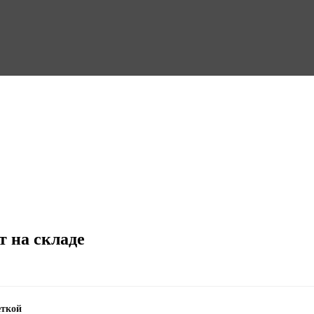
т на складе
еткой