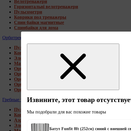
Велотренажери
Горизонтальні велотренажери
Пульсометри
Коврики под тренажеры
Спин байки магнитные
Спинбайки для дома
Орбитреки
Пульсометри
Коврики под тренажеры
Электромагнитные орбитреки
Магнитные орбитреки
Орбитреки переднеприводные
Орбитреки заднеприводные
Орбитреки для высоких пользователей
Орбитреки генераторные
Орбитреки для дома
Извините, этот товар отсутствуе
Гребные тренажеры
Пульсометри
Мы подобрали для вас похожие товары
Коврики под тренажеры
Аэромагнитные гребные тренажеры
Электромагнитные гребные тренажеры
Батут Funfit 8ft (252см) синий с внешней с
Магнитные гребные тренажеры