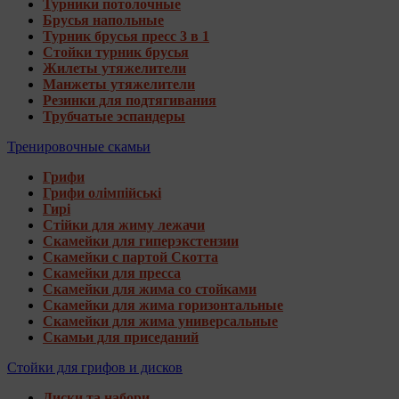
Турники потолочные
Брусья напольные
Турник брусья пресс 3 в 1
Стойки турник брусья
Жилеты утяжелители
Манжеты утяжелители
Резинки для подтягивания
Трубчатые эспандеры
Тренировочные скамьи
Грифи
Грифи олімпійські
Гирі
Стійки для жиму лежачи
Скамейки для гиперэкстензии
Скамейки с партой Скотта
Скамейки для пресса
Скамейки для жима со стойками
Скамейки для жима горизонтальные
Скамейки для жима универсальные
Скамьи для приседаний
Стойки для грифов и дисков
Диски та набори