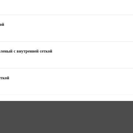
кой
еленый с внутренней сеткой
еткой