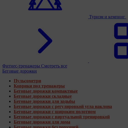
Туризм и кемпинг
Фитнес-тренажеры
Смотреть все
Беговые дорожки
Пульсометри
Коврики под тренажеры
Беговые дорожки компактные
Беговые дорожки складные
Беговые дорожки для ходьбы
Беговые дорожки с регулировкой угла наклона
Беговые дорожки с широким полотном
Беговые дорожки с виртуальной тренировкой
Беговые дорожки для дома
Беговые дорожки без поручней.