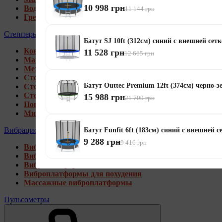
10 998 грн
Водные гребные тренажеры
11 144 грн
Гребные тренажеры для дома
Степперы
Батут SJ 10ft (312см) синий с внешней сет
Коврики под тренажеры
11 528 грн
12 665 грн
Магнитные степперы
Механические степперы
Степперы со стойкой
Батут Outtec Premium 12ft (374см) черно-з
Степперы с эспандерами
Степперы с рукоятками
15 988 грн
21 709 грн
Поворотные степперы
Мини степперы
Вибрационные платформы
Батут Funfit 6ft (183см) синий с внешней с
9 288 грн
9 416 грн
Виброплатформы для дома
Виброплатформы 4D
Виброплатформы 3D
Виброплатформы для похудения
Массажные виброплатформы
Пульсометры