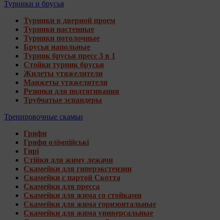
Турники и брусья
Турники в дверной проем
Турники настенные
Турники потолочные
Брусья напольные
Турник брусья пресс 3 в 1
Стойки турник брусья
Жилеты утяжелители
Манжеты утяжелители
Резинки для подтягивания
Трубчатые эспандеры
Тренировочные скамьи
Грифи
Грифи олімпійські
Гирі
Стійки для жиму лежачи
Скамейки для гиперэкстензии
Скамейки с партой Скотта
Скамейки для пресса
Скамейки для жима со стойками
Скамейки для жима горизонтальные
Скамейки для жима универсальные