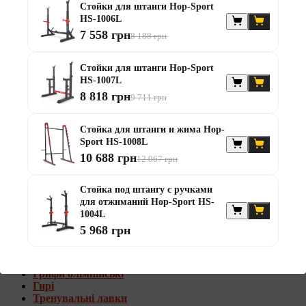
Стойки для штанги Hop-Sport
Штанги с w-образным грифом
HS-1006L
Жилеты утяжелители
7 558 грн
8 188 грн
Штанги с гантелями
Диски та набори
Стойки для штанги Hop-Sport
Гантелі
HS-1007L
Штанги
8 818 грн
9 711 грн
Штанги з гантелями та лавками
Грифи
Грифи олімпійські
Стойка для штанги и жима Hop-
Тренувальні лавки
Sport HS-1008L
Стійки для грифів та дисків
10 688 грн
12 067 грн
Стійки для жиму лежачи
Штанги с гантелями и лавками
Стойка под штангу с ручками
для отжиманий Hop-Sport HS-
Диски та набори
1004L
Гантелі
5 968 грн
Штанги
Штанги з гантелями
Грифи
Грифи олімпійські
Гирі
Тренувальні лавки