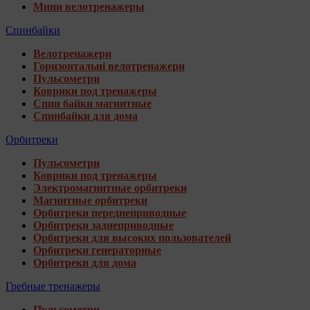
Мини велотренажеры
Спинбайки
Велотренажери
Горизонтальні велотренажери
Пульсометри
Коврики под тренажеры
Спин байки магнитные
Спинбайки для дома
Орбитреки
Пульсометри
Коврики под тренажеры
Электромагнитные орбитреки
Магнитные орбитреки
Орбитреки переднеприводные
Орбитреки заднеприводные
Орбитреки для высоких пользователей
Орбитреки генераторные
Орбитреки для дома
Гребные тренажеры
Пульсометри