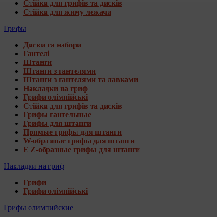
Стійки для грифів та дисків
Стійки для жиму лежачи
Грифы
Диски та набори
Гантелі
Штанги
Штанги з гантелями
Штанги з гантелями та лавками
Накладки на гриф
Грифи олімпійські
Стійки для грифів та дисків
Грифы гантельные
Грифы для штанги
Прямые грифы для штанги
W-образные грифы для штанги
E Z-образные грифы для штанги
Накладки на гриф
Грифи
Грифи олімпійські
Грифы олимпийские