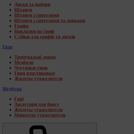
Диски та набори
Штанги
Штанги з гантелями
Штанги з гантелями та лавками
Грифи
Накладки на гриф
Стійки для грифів та дисків
Гири
Тренувальні лавки
Медболи
Чугунные гири
Гири пластиковые
Жилеты утяжелители
Медболы
Гирі
Аксесуари для боксу
Жилеты утяжелители
Манжеты утяжелители