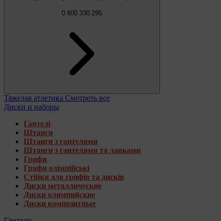
0 800 330 295
Тяжелая атлетика
Смотреть все
Диски и наборы
Гантелі
Штанги
Штанги з гантелями
Штанги з гантелями та лавками
Грифи
Грифи олімпійські
Стійки для грифів та дисків
Диски металлические
Диски олимпийские
Диски композитные
Гантели