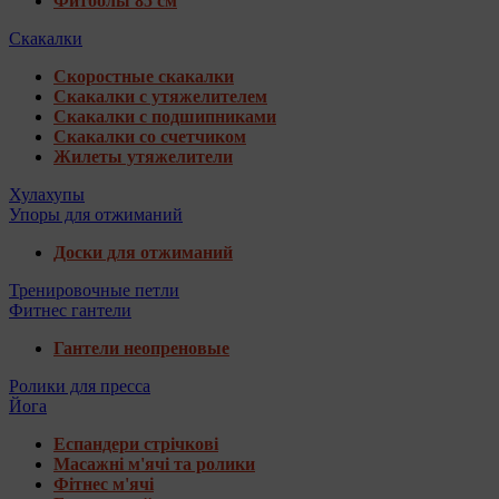
Фитболы 85 см
Скакалки
Скоростные скакалки
Скакалки с утяжелителем
Скакалки с подшипниками
Скакалки со счетчиком
Жилеты утяжелители
Хулахупы
Упоры для отжиманий
Доски для отжиманий
Тренировочные петли
Фитнес гантели
Гантели неопреновые
Ролики для пресса
Йога
Еспандери стрічкові
Масажні м'ячі та ролики
Фітнес м'ячі