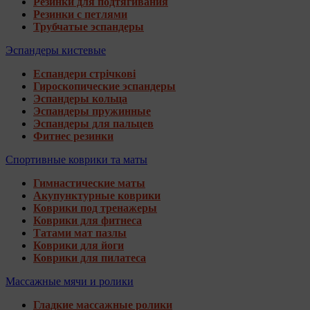
Резинки для подтягивания
Резинки с петлями
Трубчатые эспандеры
Эспандеры кистевые
Еспандери стрічкові
Гироскопические эспандеры
Эспандеры кольца
Эспандеры пружинные
Эспандеры для пальцев
Фитнес резинки
Спортивные коврики та маты
Гимнастические маты
Акупунктурные коврики
Коврики под тренажеры
Коврики для фитнеса
Татами мат пазлы
Коврики для йоги
Коврики для пилатеса
Массажные мячи и ролики
Гладкие массажные ролики