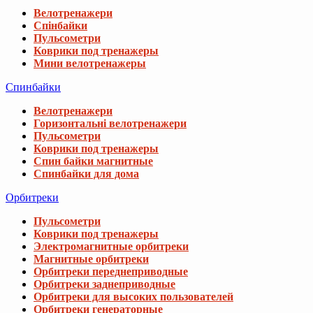
Велотренажери
Спінбайки
Пульсометри
Коврики под тренажеры
Мини велотренажеры
Спинбайки
Велотренажери
Горизонтальні велотренажери
Пульсометри
Коврики под тренажеры
Спин байки магнитные
Спинбайки для дома
Орбитреки
Пульсометри
Коврики под тренажеры
Электромагнитные орбитреки
Магнитные орбитреки
Орбитреки переднеприводные
Орбитреки заднеприводные
Орбитреки для высоких пользователей
Орбитреки генераторные