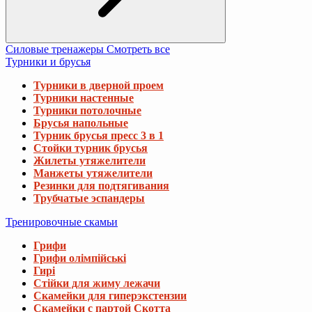
Силовые тренажеры
Смотреть все
Турники и брусья
Турники в дверной проем
Турники настенные
Турники потолочные
Брусья напольные
Турник брусья пресс 3 в 1
Стойки турник брусья
Жилеты утяжелители
Манжеты утяжелители
Резинки для подтягивания
Трубчатые эспандеры
Тренировочные скамьи
Грифи
Грифи олімпійські
Гирі
Стійки для жиму лежачи
Скамейки для гиперэкстензии
Скамейки с партой Скотта