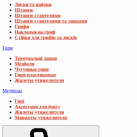
Диски та набори
Штанги
Штанги з гантелями
Штанги з гантелями та лавками
Грифи
Накладки на гриф
Стійки для грифів та дисків
Гири
Тренувальні лавки
Медболи
Чугунные гири
Гири пластиковые
Жилеты утяжелители
Медболы
Гирі
Аксесуари для боксу
Жилеты утяжелители
Манжеты утяжелители