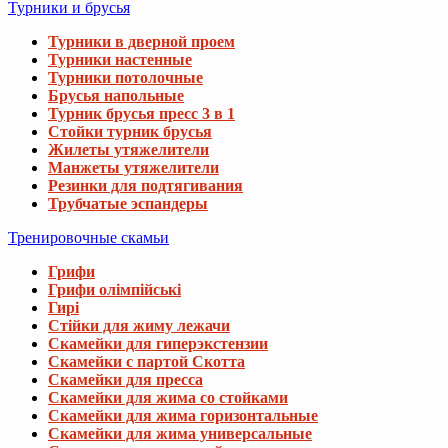
Турники и брусья
Турники в дверной проем
Турники настенные
Турники потолочные
Брусья напольные
Турник брусья пресс 3 в 1
Стойки турник брусья
Жилеты утяжелители
Манжеты утяжелители
Резинки для подтягивания
Трубчатые эспандеры
Тренировочные скамьи
Грифи
Грифи олімпійські
Гирі
Стійки для жиму лежачи
Скамейки для гиперэкстензии
Скамейки с партой Скотта
Скамейки для пресса
Скамейки для жима со стойками
Скамейки для жима горизонтальные
Скамейки для жима универсальные