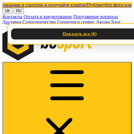
ами в соцсетях и получайте кэшбэк!
Публикуйте фото или видео
UK
RU
Контакты
Оплата и кредитование
Популярные вопросы
Доставка
Сотрудничество
Гарантия и сервис
Акции
Блог
Показать все (
0
)