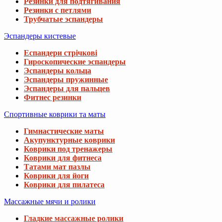
Резинки для подтягивания
Резинки с петлями
Трубчатые эспандеры
Эспандеры кистевые
Еспандери стрічкові
Гироскопические эспандеры
Эспандеры кольца
Эспандеры пружинные
Эспандеры для пальцев
Фитнес резинки
Спортивные коврики та маты
Гимнастические маты
Акупунктурные коврики
Коврики под тренажеры
Коврики для фитнеса
Татами мат пазлы
Коврики для йоги
Коврики для пилатеса
Массажные мячи и ролики
Гладкие массажные ролики