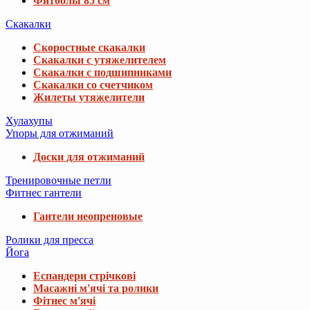
Фитболы 85 см
Скакалки
Скоростные скакалки
Скакалки с утяжелителем
Скакалки с подшипниками
Скакалки со счетчиком
Жилеты утяжелители
Хулахупы
Упоры для отжиманий
Доски для отжиманий
Тренировочные петли
Фитнес гантели
Гантели неопреновые
Ролики для пресса
Йога
Еспандери стрічкові
Масажні м'ячі та ролики
Фітнес м'ячі