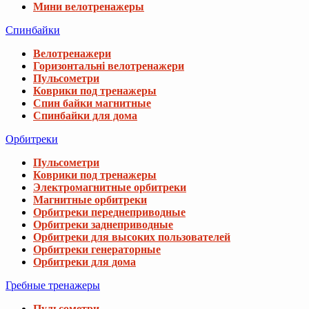
Мини велотренажеры
Спинбайки
Велотренажери
Горизонтальні велотренажери
Пульсометри
Коврики под тренажеры
Спин байки магнитные
Спинбайки для дома
Орбитреки
Пульсометри
Коврики под тренажеры
Электромагнитные орбитреки
Магнитные орбитреки
Орбитреки переднеприводные
Орбитреки заднеприводные
Орбитреки для высоких пользователей
Орбитреки генераторные
Орбитреки для дома
Гребные тренажеры
Пульсометри