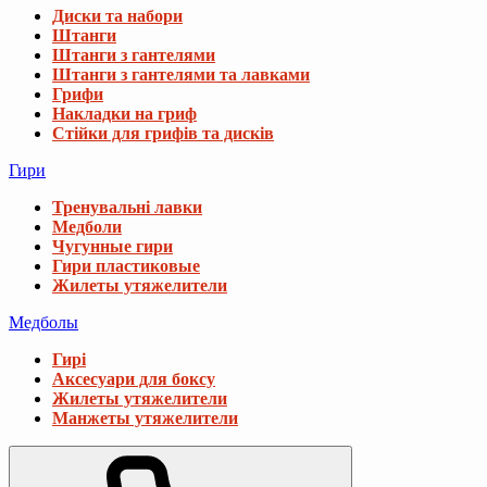
Диски та набори
Штанги
Штанги з гантелями
Штанги з гантелями та лавками
Грифи
Накладки на гриф
Стійки для грифів та дисків
Гири
Тренувальні лавки
Медболи
Чугунные гири
Гири пластиковые
Жилеты утяжелители
Медболы
Гирі
Аксесуари для боксу
Жилеты утяжелители
Манжеты утяжелители