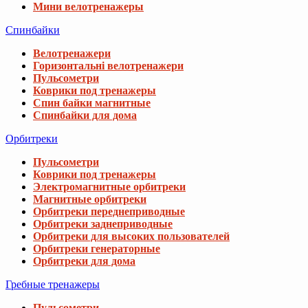
Мини велотренажеры
Спинбайки
Велотренажери
Горизонтальні велотренажери
Пульсометри
Коврики под тренажеры
Спин байки магнитные
Спинбайки для дома
Орбитреки
Пульсометри
Коврики под тренажеры
Электромагнитные орбитреки
Магнитные орбитреки
Орбитреки переднеприводные
Орбитреки заднеприводные
Орбитреки для высоких пользователей
Орбитреки генераторные
Орбитреки для дома
Гребные тренажеры
Пульсометри