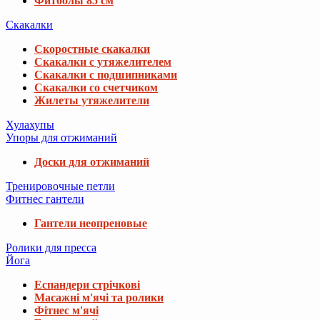
Фитболы 85 см
Скакалки
Скоростные скакалки
Скакалки с утяжелителем
Скакалки с подшипниками
Скакалки со счетчиком
Жилеты утяжелители
Хулахупы
Упоры для отжиманий
Доски для отжиманий
Тренировочные петли
Фитнес гантели
Гантели неопреновые
Ролики для пресса
Йога
Еспандери стрічкові
Масажні м'ячі та ролики
Фітнес м'ячі