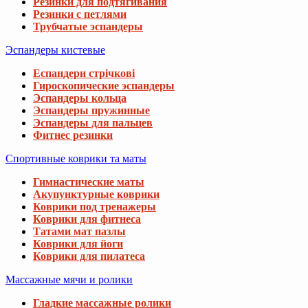
Резинки для подтягивания
Резинки с петлями
Трубчатые эспандеры
Эспандеры кистевые
Еспандери стрічкові
Гироскопические эспандеры
Эспандеры кольца
Эспандеры пружинные
Эспандеры для пальцев
Фитнес резинки
Спортивные коврики та маты
Гимнастические маты
Акупунктурные коврики
Коврики под тренажеры
Коврики для фитнеса
Татами мат пазлы
Коврики для йоги
Коврики для пилатеса
Массажные мячи и ролики
Гладкие массажные ролики