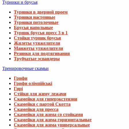
Турники и брусья
Турники в дверной проем
Турники настенные
Турники потолочные
Брусья напольные
Турник брусья пресс 3 в 1
Стойки турник брусья
Жилеты утяжелители
Манжеты утяжелители
Резинки для подтягивания
Трубчатые эспандеры
Тренировочные скамьи
Грифи
Грифи олімпійські
Гирі
Стійки для жиму лежачи
Скамейки для гиперэкстензии
Скамейки с партой Скотта
Скамейки для пресса
Скамейки для жима со стойками
Скамейки для жима горизонтальные
Скамейки для жима универсальные