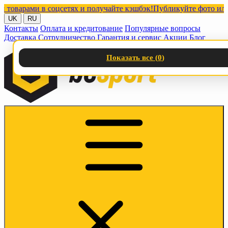
варами в соцсетях и получайте кэшбэк!
Публикуйте фото или вид
UK
RU
Контакты
Оплата и кредитование
Популярные вопросы
Доставка
Сотрудничество
Гарантия и сервис
Акции
Блог
Показать все (
0
)