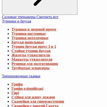
Силовые тренажеры
Смотреть все
Турники и брусья
Турники в дверной проем
Турники настенные
Турники потолочные
Брусья напольные
Турник брусья пресс 3 в 1
Стойки турник брусья
Жилеты утяжелители
Манжеты утяжелители
Резинки для подтягивания
Трубчатые эспандеры
Тренировочные скамьи
Грифи
Грифи олімпійські
Гирі
Стійки для жиму лежачи
Скамейки для гиперэкстензии
Скамейки с партой Скотта