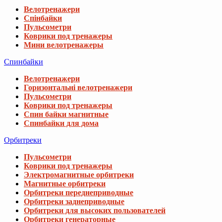
Велотренажери
Спінбайки
Пульсометри
Коврики под тренажеры
Мини велотренажеры
Спинбайки
Велотренажери
Горизонтальні велотренажери
Пульсометри
Коврики под тренажеры
Спин байки магнитные
Спинбайки для дома
Орбитреки
Пульсометри
Коврики под тренажеры
Электромагнитные орбитреки
Магнитные орбитреки
Орбитреки переднеприводные
Орбитреки заднеприводные
Орбитреки для высоких пользователей
Орбитреки генераторные