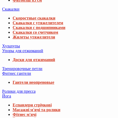
Фитболы 85 см
Скакалки
Скоростные скакалки
Скакалки с утяжелителем
Скакалки с подшипниками
Скакалки со счетчиком
Жилеты утяжелители
Хулахупы
Упоры для отжиманий
Доски для отжиманий
Тренировочные петли
Фитнес гантели
Гантели неопреновые
Ролики для пресса
Йога
Еспандери стрічкові
Масажні м'ячі та ролики
Фітнес м'ячі