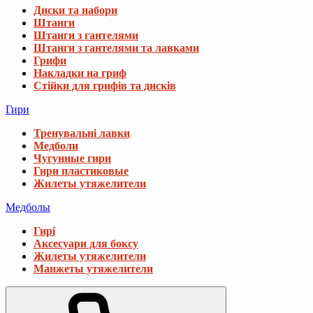
Диски та набори
Штанги
Штанги з гантелями
Штанги з гантелями та лавками
Грифи
Накладки на гриф
Стійки для грифів та дисків
Гири
Тренувальні лавки
Медболи
Чугунные гири
Гири пластиковые
Жилеты утяжелители
Медболы
Гирі
Аксесуари для боксу
Жилеты утяжелители
Манжеты утяжелители