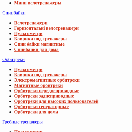
Мини велотренажеры
Спинбайки
Велотренажери
Горизонтальні велотренажери
Пульсометри
Коврики под тренажеры
Спин байки магнитные
Спинбайки для дома
Орбитреки
Пульсометри
Коврики под тренажеры
Электромагнитные орбитреки
Магнитные орбитреки
Орбитреки переднеприводные
Орбитреки заднеприводные
Орбитреки для высоких пользователей
Орбитреки генераторные
Орбитреки для дома
Гребные тренажеры
Пульсометри