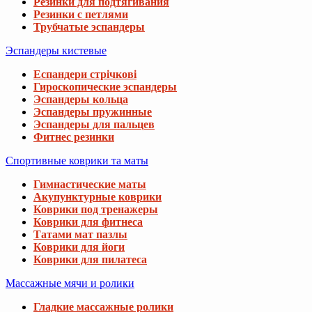
Резинки для подтягивания
Резинки с петлями
Трубчатые эспандеры
Эспандеры кистевые
Еспандери стрічкові
Гироскопические эспандеры
Эспандеры кольца
Эспандеры пружинные
Эспандеры для пальцев
Фитнес резинки
Спортивные коврики та маты
Гимнастические маты
Акупунктурные коврики
Коврики под тренажеры
Коврики для фитнеса
Татами мат пазлы
Коврики для йоги
Коврики для пилатеса
Массажные мячи и ролики
Гладкие массажные ролики