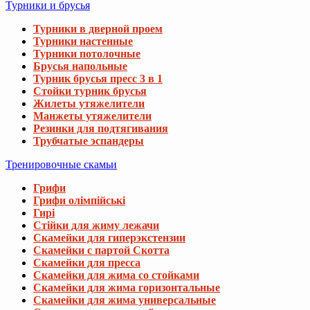
Турники и брусья
Турники в дверной проем
Турники настенные
Турники потолочные
Брусья напольные
Турник брусья пресс 3 в 1
Стойки турник брусья
Жилеты утяжелители
Манжеты утяжелители
Резинки для подтягивания
Трубчатые эспандеры
Тренировочные скамьи
Грифи
Грифи олімпійські
Гирі
Стійки для жиму лежачи
Скамейки для гиперэкстензии
Скамейки с партой Скотта
Скамейки для пресса
Скамейки для жима со стойками
Скамейки для жима горизонтальные
Скамейки для жима универсальные