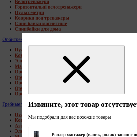
Велотренажери
Горизонтальні велотренажери
Пульсометри
Коврики под тренажеры
Спин байки магнитные
Спинбайки для дома
Орбитреки
Пульсометри
Коврики под тренажеры
Электромагнитные орбитреки
Магнитные орбитреки
Орбитреки переднеприводные
Орбитреки заднеприводные
Орбитреки для высоких пользователей
Орбитреки генераторные
Орбитреки для дома
Извините, этот товар отсутствуе
Гребные тренажеры
Пульсометри
Мы подобрали для вас похожие товары
Коврики под тренажеры
Аэромагнитные гребные тренажеры
Электромагнитные гребные тренажеры
Роллер массажер (валик, ролик) заполне
Магнитные гребные тренажеры