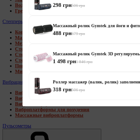
298 грн
Водные гребные тренажеры
506 грн
Гребные тренажеры для дома
Степперы
Массажный ролик Gymtek для йоги и фитн
Коврики под тренажеры
488 грн
679 грн
Магнитные степперы
Механические степперы
Степперы со стойкой
Массажный ролик Gymtek 3D регулируемы
Степперы с эспандерами
Степперы с рукоятками
1 498 грн
1 846 грн
Поворотные степперы
Мини степперы
Вибрационные платформы
Роллер массажер (валик, ролик) заполне
318 грн
506 грн
Виброплатформы для дома
Виброплатформы 4D
Виброплатформы 3D
Виброплатформы для похудения
Массажные виброплатформы
Пульсометры