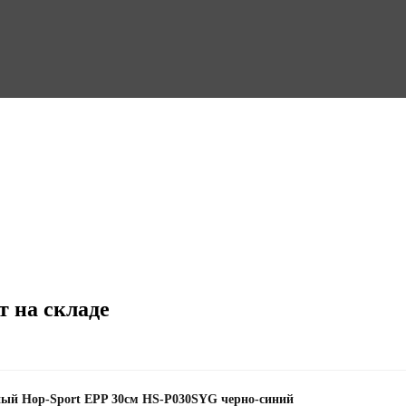
т на складе
нный Hop-Sport EPP 30см HS-P030SYG черно-синий