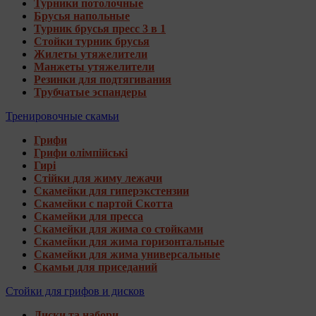
Турники потолочные
Брусья напольные
Турник брусья пресс 3 в 1
Стойки турник брусья
Жилеты утяжелители
Манжеты утяжелители
Резинки для подтягивания
Трубчатые эспандеры
Тренировочные скамьи
Грифи
Грифи олімпійські
Гирі
Стійки для жиму лежачи
Скамейки для гиперэкстензии
Скамейки с партой Скотта
Скамейки для пресса
Скамейки для жима со стойками
Скамейки для жима горизонтальные
Скамейки для жима универсальные
Скамьи для приседаний
Стойки для грифов и дисков
Диски та набори