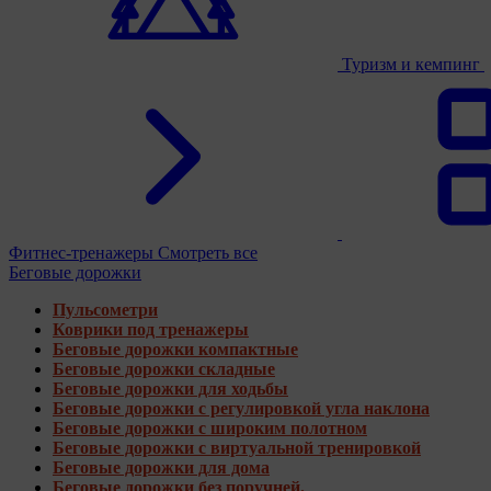
Туризм и кемпинг
Фитнес-тренажеры
Смотреть все
Беговые дорожки
Пульсометри
Коврики под тренажеры
Беговые дорожки компактные
Беговые дорожки складные
Беговые дорожки для ходьбы
Беговые дорожки с регулировкой угла наклона
Беговые дорожки с широким полотном
Беговые дорожки с виртуальной тренировкой
Беговые дорожки для дома
Беговые дорожки без поручней.