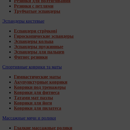
Резинки для подтягивания
Резинки с петлями
Трубчатые эспандеры
Эспандеры кистевые
Еспандери стрічкові
Гироскопические эспандеры
Эспандеры кольца
Эспандеры пружинные
Эспандеры для пальцев
Фитнес резинки
Спортивные коврики та маты
Гимнастические маты
Акупунктурные коврики
Коврики под тренажеры
Коврики для фитнеса
Татами мат пазлы
Коврики для йоги
Коврики для пилатеса
Массажные мячи и ролики
Гладкие массажные ролики