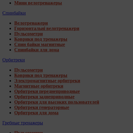
Мини велотренажеры
Спинбайки
Велотренажери
Горизонтальні велотренажери
Пульсометри
Коврики под тренажеры
Спин байки магнитные
Спинбайки для дома
Орбитреки
Пульсометри
Коврики под тренажеры
Электромагнитные орбитреки
Магнитные орбитреки
Орбитреки переднеприводные
Орбитреки заднеприводные
Орбитреки для высоких пользователей
Орбитреки генераторные
Орбитреки для дома
Гребные тренажеры
Пульсометри