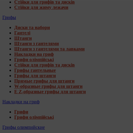
Стійки для грифів та дисків
Стійки для жиму лежачи
Грифы
Диски та набори
Гантелі
Штанги
Штанги з гантелями
Штанги з гантелями та лавками
Накладки на гриф
Грифи олімпійські
Стійки для грифів та дисків
Грифы гантельные
Грифы для штанги
Прямые грифы для штанги
W-образные грифы для штанги
E Z-образные грифы для штанги
Накладки на гриф
Грифи
Грифи олімпійські
Грифы олимпийские