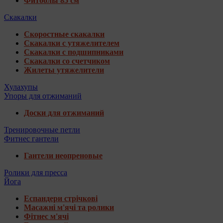
Фитболы 85 см
Скакалки
Скоростные скакалки
Скакалки с утяжелителем
Скакалки с подшипниками
Скакалки со счетчиком
Жилеты утяжелители
Хулахупы
Упоры для отжиманий
Доски для отжиманий
Тренировочные петли
Фитнес гантели
Гантели неопреновые
Ролики для пресса
Йога
Еспандери стрічкові
Масажні м'ячі та ролики
Фітнес м'ячі