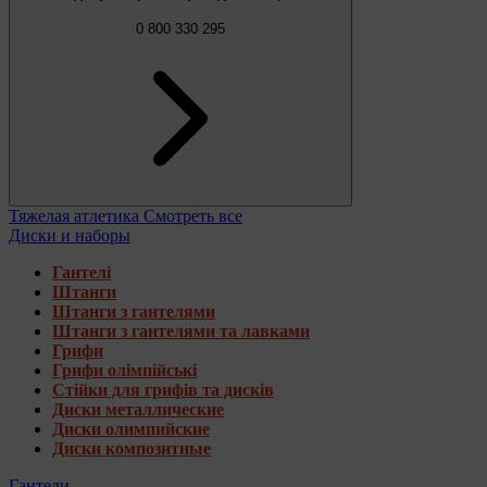
0 800 330 295
Тяжелая атлетика
Смотреть все
Диски и наборы
Гантелі
Штанги
Штанги з гантелями
Штанги з гантелями та лавками
Грифи
Грифи олімпійські
Стійки для грифів та дисків
Диски металлические
Диски олимпийские
Диски композитные
Гантели