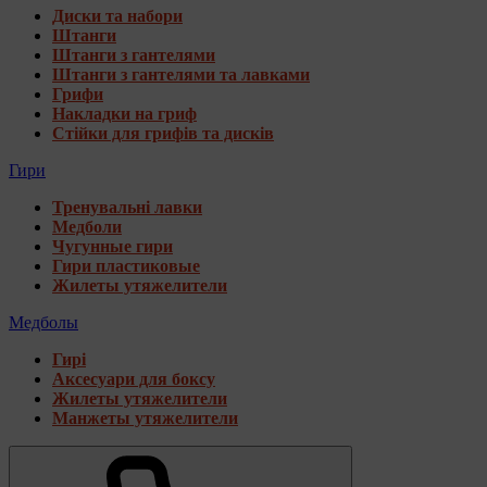
Диски та набори
Штанги
Штанги з гантелями
Штанги з гантелями та лавками
Грифи
Накладки на гриф
Стійки для грифів та дисків
Гири
Тренувальні лавки
Медболи
Чугунные гири
Гири пластиковые
Жилеты утяжелители
Медболы
Гирі
Аксесуари для боксу
Жилеты утяжелители
Манжеты утяжелители