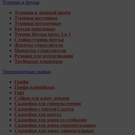
Турники и брусья
Турники в дверной проем
Турники настенные
Турники потолочные
Брусья напольные
Турник брусья пресс 3 в 1
Стойки турник брусья
Жилеты утяжелители
Манжеты утяжелители
Резинки для подтягивания
Трубчатые эспандеры
Тренировочные скамьи
Грифи
Грифи олімпійські
Гирі
Стійки для жиму лежачи
Скамейки для гиперэкстензии
Скамейки с партой Скотта
Скамейки для пресса
Скамейки для жима со стойками
Скамейки для жима горизонтальные
Скамейки для жима универсальные