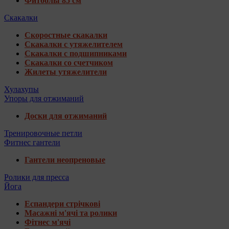
Фитболы 85 см
Скакалки
Скоростные скакалки
Скакалки с утяжелителем
Скакалки с подшипниками
Скакалки со счетчиком
Жилеты утяжелители
Хулахупы
Упоры для отжиманий
Доски для отжиманий
Тренировочные петли
Фитнес гантели
Гантели неопреновые
Ролики для пресса
Йога
Еспандери стрічкові
Масажні м'ячі та ролики
Фітнес м'ячі