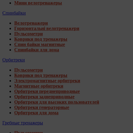
Мини велотренажеры
Спинбайки
Велотренажери
Горизонтальні велотренажери
Пульсометри
Коврики под тренажеры
Спин байки магнитные
Спинбайки для дома
Орбитреки
Пульсометри
Коврики под тренажеры
Электромагнитные орбитреки
Магнитные орбитреки
Орбитреки переднеприводные
Орбитреки заднеприводные
Орбитреки для высоких пользователей
Орбитреки генераторные
Орбитреки для дома
Гребные тренажеры
Пульсометри