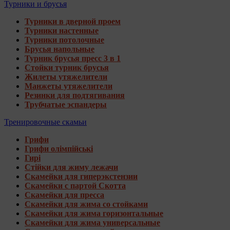
Турники и брусья
Турники в дверной проем
Турники настенные
Турники потолочные
Брусья напольные
Турник брусья пресс 3 в 1
Стойки турник брусья
Жилеты утяжелители
Манжеты утяжелители
Резинки для подтягивания
Трубчатые эспандеры
Тренировочные скамьи
Грифи
Грифи олімпійські
Гирі
Стійки для жиму лежачи
Скамейки для гиперэкстензии
Скамейки с партой Скотта
Скамейки для пресса
Скамейки для жима со стойками
Скамейки для жима горизонтальные
Скамейки для жима универсальные