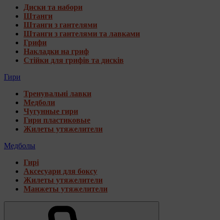
Диски та набори
Штанги
Штанги з гантелями
Штанги з гантелями та лавками
Грифи
Накладки на гриф
Стійки для грифів та дисків
Гири
Тренувальні лавки
Медболи
Чугунные гири
Гири пластиковые
Жилеты утяжелители
Медболы
Гирі
Аксесуари для боксу
Жилеты утяжелители
Манжеты утяжелители