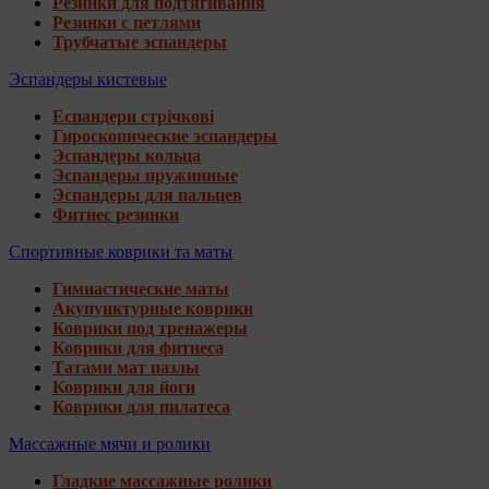
Резинки для подтягивания
Резинки с петлями
Трубчатые эспандеры
Эспандеры кистевые
Еспандери стрічкові
Гироскопические эспандеры
Эспандеры кольца
Эспандеры пружинные
Эспандеры для пальцев
Фитнес резинки
Спортивные коврики та маты
Гимнастические маты
Акупунктурные коврики
Коврики под тренажеры
Коврики для фитнеса
Татами мат пазлы
Коврики для йоги
Коврики для пилатеса
Массажные мячи и ролики
Гладкие массажные ролики