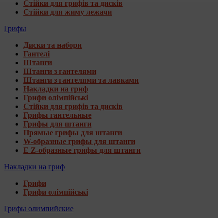
Стійки для грифів та дисків
Стійки для жиму лежачи
Грифы
Диски та набори
Гантелі
Штанги
Штанги з гантелями
Штанги з гантелями та лавками
Накладки на гриф
Грифи олімпійські
Стійки для грифів та дисків
Грифы гантельные
Грифы для штанги
Прямые грифы для штанги
W-образные грифы для штанги
E Z-образные грифы для штанги
Накладки на гриф
Грифи
Грифи олімпійські
Грифы олимпийские