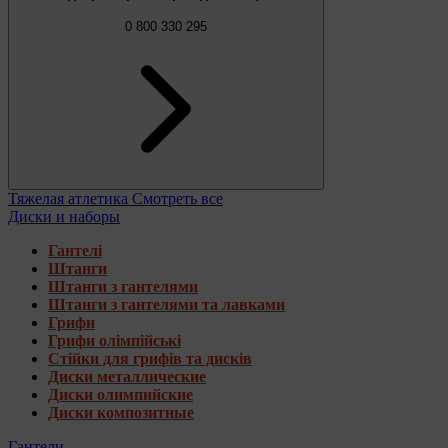
0 800 330 295
Тяжелая атлетика
Смотреть все
Диски и наборы
Гантелі
Штанги
Штанги з гантелями
Штанги з гантелями та лавками
Грифи
Грифи олімпійські
Стійки для грифів та дисків
Диски металлические
Диски олимпийские
Диски композитные
Гантели