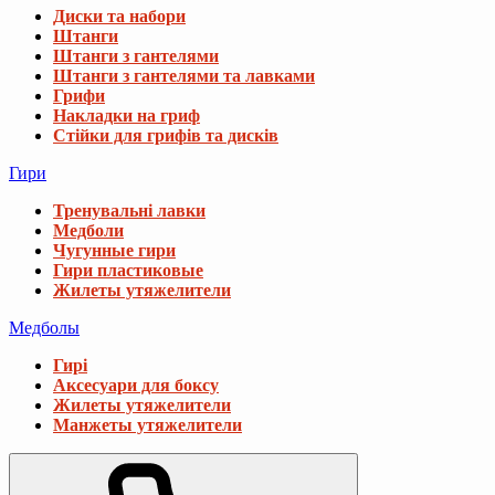
Диски та набори
Штанги
Штанги з гантелями
Штанги з гантелями та лавками
Грифи
Накладки на гриф
Стійки для грифів та дисків
Гири
Тренувальні лавки
Медболи
Чугунные гири
Гири пластиковые
Жилеты утяжелители
Медболы
Гирі
Аксесуари для боксу
Жилеты утяжелители
Манжеты утяжелители