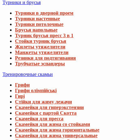
Турники и брусья
Турники в дверной проем
Турники настенные
Турники потолочные
Брусья напольные
Турник брусья пресс 3 в 1
Стойки турник брусья
Жилеты утяжелители
Манжеты утяжелители
Резинки для подтягивания
Трубчатые эспандеры
Тренировочные скамьи
Грифи
Грифи олімпійські
Гирі
Стійки для жиму лежачи
Скамейки для гиперэкстензии
Скамейки с партой Скотта
Скамейки для пресса
Скамейки для жима со стойками
Скамейки для жима горизонтальные
Скамейки для жима универсальные