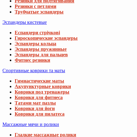
Резинки для подтягивания
Резинки с петлями
Трубчатые эспандеры
Эспандеры кистевые
Еспандери стрічкові
Гироскопические эспандеры
Эспандеры кольца
Эспандеры пружинные
Эспандеры для пальцев
Фитнес резинки
Спортивные коврики та маты
Гимнастические маты
Акупунктурные коврики
Коврики под тренажеры
Коврики для фитнеса
Татами мат пазлы
Коврики для йоги
Коврики для пилатеса
Массажные мячи и ролики
Гладкие массажные ролики