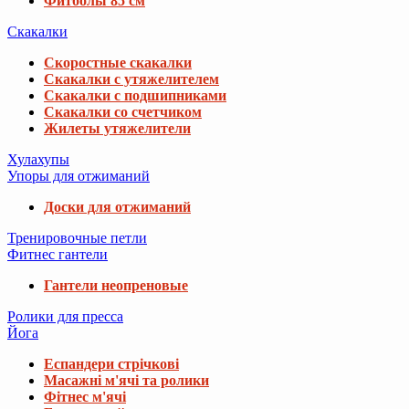
Фитболы 85 см
Скакалки
Скоростные скакалки
Скакалки с утяжелителем
Скакалки с подшипниками
Скакалки со счетчиком
Жилеты утяжелители
Хулахупы
Упоры для отжиманий
Доски для отжиманий
Тренировочные петли
Фитнес гантели
Гантели неопреновые
Ролики для пресса
Йога
Еспандери стрічкові
Масажні м'ячі та ролики
Фітнес м'ячі