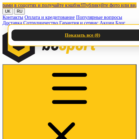
в соцсетях и получайте кэшбэк!
Публикуйте фото или видео с н
UK
RU
Контакты
Оплата и кредитование
Популярные вопросы
Доставка
Сотрудничество
Гарантия и сервис
Акции
Блог
Показать все (
0
)