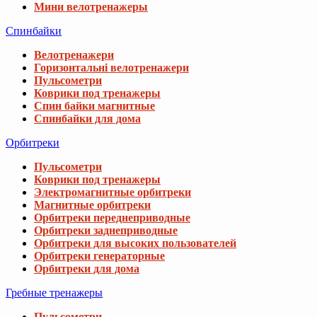
Мини велотренажеры
Спинбайки
Велотренажери
Горизонтальні велотренажери
Пульсометри
Коврики под тренажеры
Спин байки магнитные
Спинбайки для дома
Орбитреки
Пульсометри
Коврики под тренажеры
Электромагнитные орбитреки
Магнитные орбитреки
Орбитреки переднеприводные
Орбитреки заднеприводные
Орбитреки для высоких пользователей
Орбитреки генераторные
Орбитреки для дома
Гребные тренажеры
Пульсометри