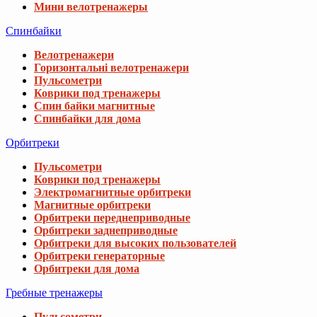
Мини велотренажеры
Спинбайки
Велотренажери
Горизонтальні велотренажери
Пульсометри
Коврики под тренажеры
Спин байки магнитные
Спинбайки для дома
Орбитреки
Пульсометри
Коврики под тренажеры
Электромагнитные орбитреки
Магнитные орбитреки
Орбитреки переднеприводные
Орбитреки заднеприводные
Орбитреки для высоких пользователей
Орбитреки генераторные
Орбитреки для дома
Гребные тренажеры
Пульсометри