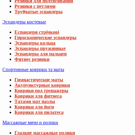
Резинки для подтягивания
Резинки с петлями
Трубчатые эспандеры
Эспандеры кистевые
Еспандери стрічкові
Гироскопические эспандеры
Эспандеры кольца
Эспандеры пружинные
Эспандеры для пальцев
Фитнес резинки
Спортивные коврики та маты
Гимнастические маты
Акупунктурные коврики
Коврики под тренажеры
Коврики для фитнеса
Татами мат пазлы
Коврики для йоги
Коврики для пилатеса
Массажные мячи и ролики
Гладкие массажные ролики