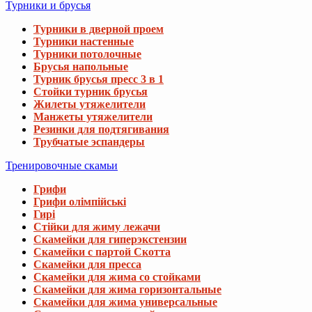
Турники и брусья
Турники в дверной проем
Турники настенные
Турники потолочные
Брусья напольные
Турник брусья пресс 3 в 1
Стойки турник брусья
Жилеты утяжелители
Манжеты утяжелители
Резинки для подтягивания
Трубчатые эспандеры
Тренировочные скамьи
Грифи
Грифи олімпійські
Гирі
Стійки для жиму лежачи
Скамейки для гиперэкстензии
Скамейки с партой Скотта
Скамейки для пресса
Скамейки для жима со стойками
Скамейки для жима горизонтальные
Скамейки для жима универсальные