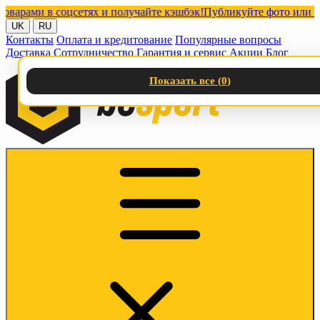
ми в соцсетях и получайте кэшбэк!
Публикуйте фото или видео 
UK
RU
Контакты
Оплата и кредитование
Популярные вопросы
Доставка
Сотрудничество
Гарантия и сервис
Акции
Блог
Показать все (
0
)