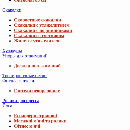
Фитболы 85 см
Скакалки
Скоростные скакалки
Скакалки с утяжелителем
Скакалки с подшипниками
Скакалки со счетчиком
Жилеты утяжелители
Хулахупы
Упоры для отжиманий
Доски для отжиманий
Тренировочные петли
Фитнес гантели
Гантели неопреновые
Ролики для пресса
Йога
Еспандери стрічкові
Масажні м'ячі та ролики
Фітнес м'ячі