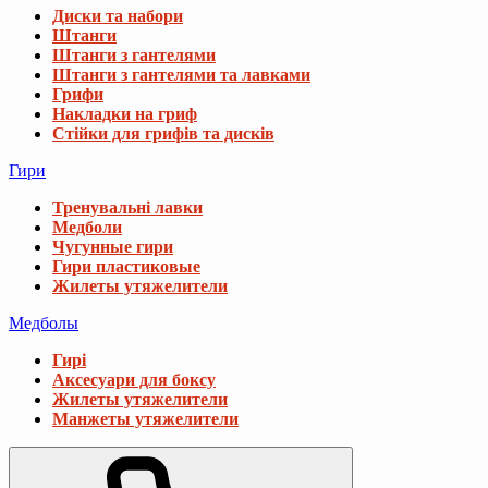
Диски та набори
Штанги
Штанги з гантелями
Штанги з гантелями та лавками
Грифи
Накладки на гриф
Стійки для грифів та дисків
Гири
Тренувальні лавки
Медболи
Чугунные гири
Гири пластиковые
Жилеты утяжелители
Медболы
Гирі
Аксесуари для боксу
Жилеты утяжелители
Манжеты утяжелители