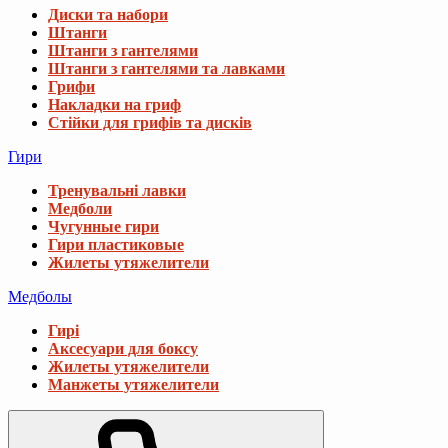
Диски та набори
Штанги
Штанги з гантелями
Штанги з гантелями та лавками
Грифи
Накладки на гриф
Стійки для грифів та дисків
Гири
Тренувальні лавки
Медболи
Чугунные гири
Гири пластиковые
Жилеты утяжелители
Медболы
Гирі
Аксесуари для боксу
Жилеты утяжелители
Манжеты утяжелители