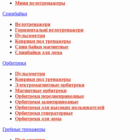
Мини велотренажеры
Спинбайки
Велотренажери
Горизонтальні велотренажери
Пульсометри
Коврики под тренажеры
Спин байки магнитные
Спинбайки для дома
Орбитреки
Пульсометри
Коврики под тренажеры
Электромагнитные орбитреки
Магнитные орбитреки
Орбитреки переднеприводные
Орбитреки заднеприводные
Орбитреки для высоких пользователей
Орбитреки генераторные
Орбитреки для дома
Гребные тренажеры
Пульсометри