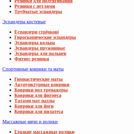
Резинки для подтягивания
Резинки с петлями
Трубчатые эспандеры
Эспандеры кистевые
Еспандери стрічкові
Гироскопические эспандеры
Эспандеры кольца
Эспандеры пружинные
Эспандеры для пальцев
Фитнес резинки
Спортивные коврики та маты
Гимнастические маты
Акупунктурные коврики
Коврики под тренажеры
Коврики для фитнеса
Татами мат пазлы
Коврики для йоги
Коврики для пилатеса
Массажные мячи и ролики
Гладкие массажные ролики