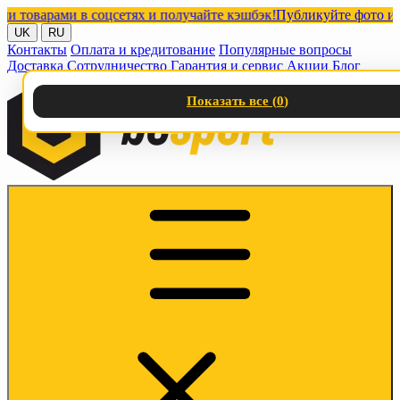
арами в соцсетях и получайте кэшбэк!
Публикуйте фото или вид
UK
RU
Контакты
Оплата и кредитование
Популярные вопросы
Доставка
Сотрудничество
Гарантия и сервис
Акции
Блог
Показать все (
0
)