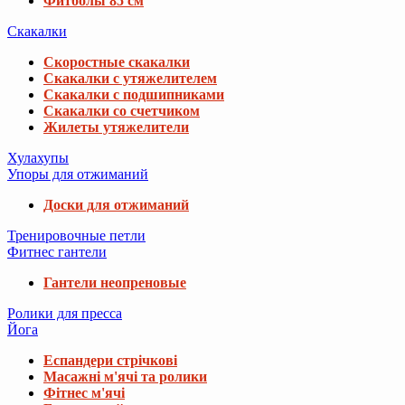
Фитболы 85 см
Скакалки
Скоростные скакалки
Скакалки с утяжелителем
Скакалки с подшипниками
Скакалки со счетчиком
Жилеты утяжелители
Хулахупы
Упоры для отжиманий
Доски для отжиманий
Тренировочные петли
Фитнес гантели
Гантели неопреновые
Ролики для пресса
Йога
Еспандери стрічкові
Масажні м'ячі та ролики
Фітнес м'ячі