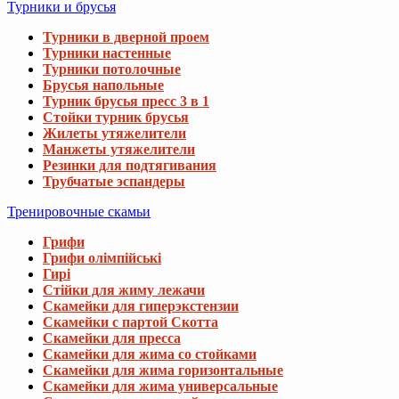
Турники и брусья
Турники в дверной проем
Турники настенные
Турники потолочные
Брусья напольные
Турник брусья пресс 3 в 1
Стойки турник брусья
Жилеты утяжелители
Манжеты утяжелители
Резинки для подтягивания
Трубчатые эспандеры
Тренировочные скамьи
Грифи
Грифи олімпійські
Гирі
Стійки для жиму лежачи
Скамейки для гиперэкстензии
Скамейки с партой Скотта
Скамейки для пресса
Скамейки для жима со стойками
Скамейки для жима горизонтальные
Скамейки для жима универсальные