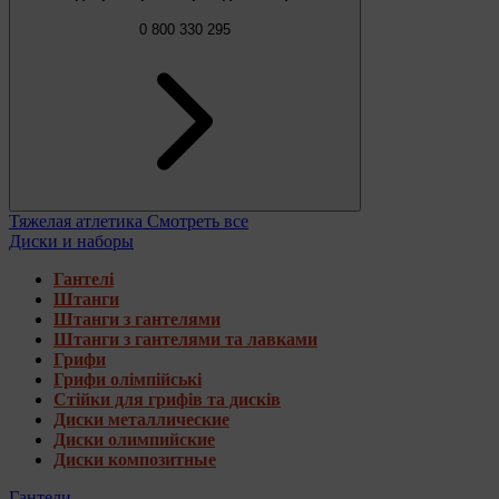
0 800 330 295
Тяжелая атлетика
Смотреть все
Диски и наборы
Гантелі
Штанги
Штанги з гантелями
Штанги з гантелями та лавками
Грифи
Грифи олімпійські
Стійки для грифів та дисків
Диски металлические
Диски олимпийские
Диски композитные
Гантели