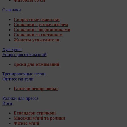
Фитболы 85 см
Скакалки
Скоростные скакалки
Скакалки с утяжелителем
Скакалки с подшипниками
Скакалки со счетчиком
Жилеты утяжелители
Хулахупы
Упоры для отжиманий
Доски для отжиманий
Тренировочные петли
Фитнес гантели
Гантели неопреновые
Ролики для пресса
Йога
Еспандери стрічкові
Масажні м'ячі та ролики
Фітнес м'ячі