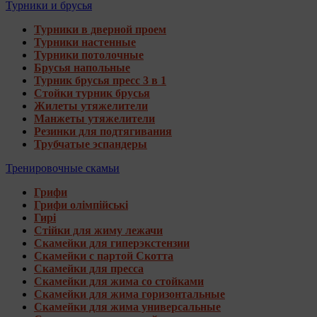
Турники и брусья
Турники в дверной проем
Турники настенные
Турники потолочные
Брусья напольные
Турник брусья пресс 3 в 1
Стойки турник брусья
Жилеты утяжелители
Манжеты утяжелители
Резинки для подтягивания
Трубчатые эспандеры
Тренировочные скамьи
Грифи
Грифи олімпійські
Гирі
Стійки для жиму лежачи
Скамейки для гиперэкстензии
Скамейки с партой Скотта
Скамейки для пресса
Скамейки для жима со стойками
Скамейки для жима горизонтальные
Скамейки для жима универсальные