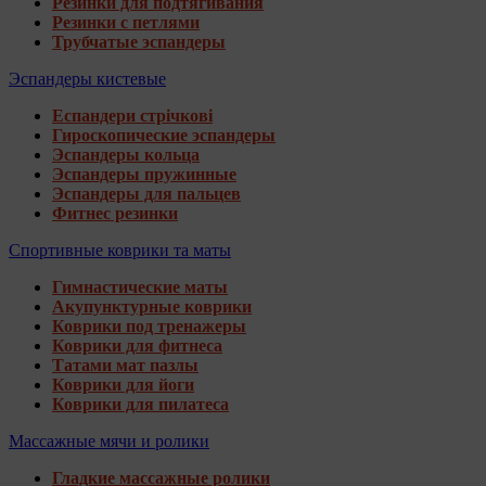
Резинки для подтягивания
Резинки с петлями
Трубчатые эспандеры
Эспандеры кистевые
Еспандери стрічкові
Гироскопические эспандеры
Эспандеры кольца
Эспандеры пружинные
Эспандеры для пальцев
Фитнес резинки
Спортивные коврики та маты
Гимнастические маты
Акупунктурные коврики
Коврики под тренажеры
Коврики для фитнеса
Татами мат пазлы
Коврики для йоги
Коврики для пилатеса
Массажные мячи и ролики
Гладкие массажные ролики