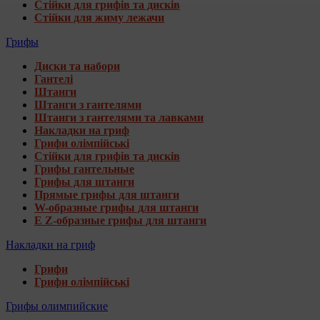
Стійки для грифів та дисків
Стійки для жиму лежачи
Грифы
Диски та набори
Гантелі
Штанги
Штанги з гантелями
Штанги з гантелями та лавками
Накладки на гриф
Грифи олімпійські
Стійки для грифів та дисків
Грифы гантельные
Грифы для штанги
Прямые грифы для штанги
W-образные грифы для штанги
E Z-образные грифы для штанги
Накладки на гриф
Грифи
Грифи олімпійські
Грифы олимпийские