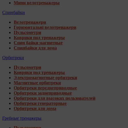
Мини велотренажеры
Спинбайки
Велотренажери
Горизонтальні велотренажери
Пульсометри
Коврики под тренажеры
Спин байки магнитные
Спинбайки для дома
Орбитреки
Пульсометри
Коврики под тренажеры
Электромагнитные орбитреки
Магнитные орбитреки
Орбитреки переднеприводные
Орбитреки заднеприводные
Орбитреки для высоких пользователей
Орбитреки генераторные
Орбитреки для дома
Гребные тренажеры
Пульсометри