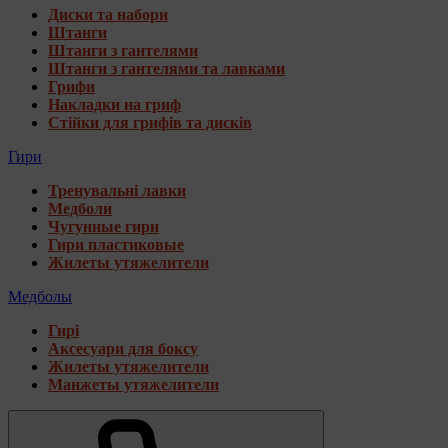
Диски та набори
Штанги
Штанги з гантелями
Штанги з гантелями та лавками
Грифи
Накладки на гриф
Стійки для грифів та дисків
Гири
Тренувальні лавки
Медболи
Чугунные гири
Гири пластиковые
Жилеты утяжелители
Медболы
Гирі
Аксесуари для боксу
Жилеты утяжелители
Манжеты утяжелители