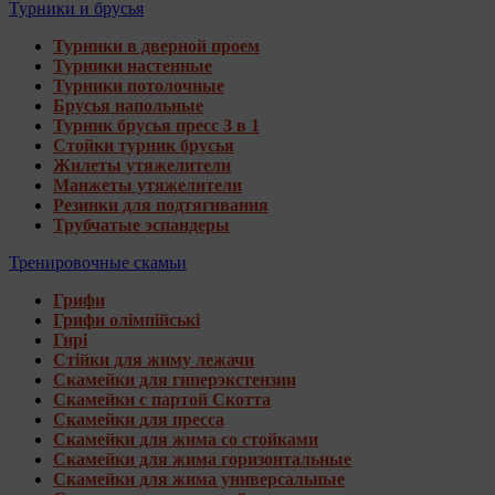
Турники и брусья
Турники в дверной проем
Турники настенные
Турники потолочные
Брусья напольные
Турник брусья пресс 3 в 1
Стойки турник брусья
Жилеты утяжелители
Манжеты утяжелители
Резинки для подтягивания
Трубчатые эспандеры
Тренировочные скамьи
Грифи
Грифи олімпійські
Гирі
Стійки для жиму лежачи
Скамейки для гиперэкстензии
Скамейки с партой Скотта
Скамейки для пресса
Скамейки для жима со стойками
Скамейки для жима горизонтальные
Скамейки для жима универсальные