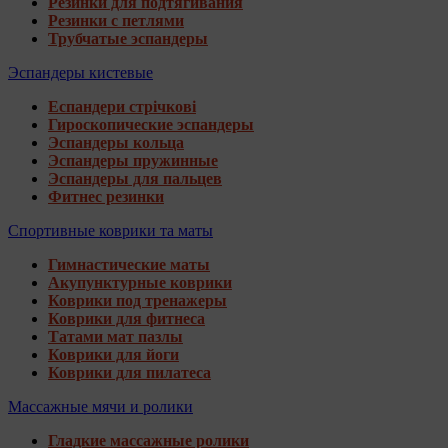
Резинки для подтягивания
Резинки с петлями
Трубчатые эспандеры
Эспандеры кистевые
Еспандери стрічкові
Гироскопические эспандеры
Эспандеры кольца
Эспандеры пружинные
Эспандеры для пальцев
Фитнес резинки
Спортивные коврики та маты
Гимнастические маты
Акупунктурные коврики
Коврики под тренажеры
Коврики для фитнеса
Татами мат пазлы
Коврики для йоги
Коврики для пилатеса
Массажные мячи и ролики
Гладкие массажные ролики