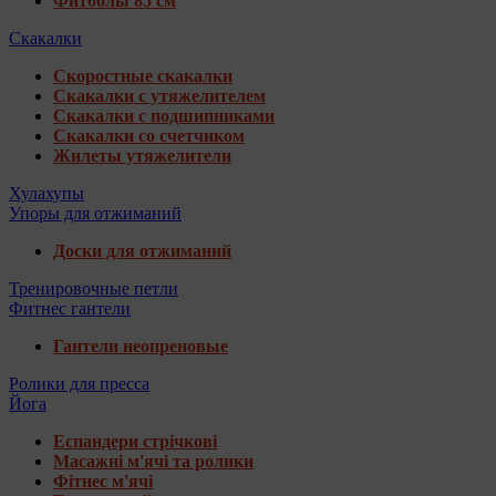
Фитболы 85 см
Скакалки
Скоростные скакалки
Скакалки с утяжелителем
Скакалки с подшипниками
Скакалки со счетчиком
Жилеты утяжелители
Хулахупы
Упоры для отжиманий
Доски для отжиманий
Тренировочные петли
Фитнес гантели
Гантели неопреновые
Ролики для пресса
Йога
Еспандери стрічкові
Масажні м'ячі та ролики
Фітнес м'ячі