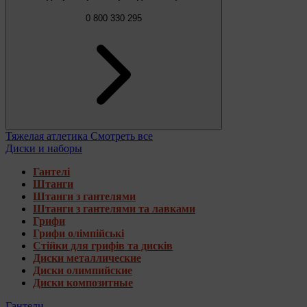
0 800 330 295
Тяжелая атлетика
Смотреть все
Диски и наборы
Гантелі
Штанги
Штанги з гантелями
Штанги з гантелями та лавками
Грифи
Грифи олімпійські
Стійки для грифів та дисків
Диски металлические
Диски олимпийские
Диски композитные
Гантели