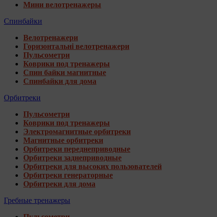
Мини велотренажеры
Спинбайки
Велотренажери
Горизонтальні велотренажери
Пульсометри
Коврики под тренажеры
Спин байки магнитные
Спинбайки для дома
Орбитреки
Пульсометри
Коврики под тренажеры
Электромагнитные орбитреки
Магнитные орбитреки
Орбитреки переднеприводные
Орбитреки заднеприводные
Орбитреки для высоких пользователей
Орбитреки генераторные
Орбитреки для дома
Гребные тренажеры
Пульсометри