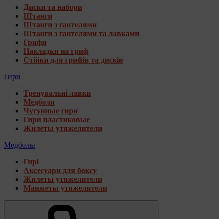
Диски та набори
Штанги
Штанги з гантелями
Штанги з гантелями та лавками
Грифи
Накладки на гриф
Стійки для грифів та дисків
Гири
Тренувальні лавки
Медболи
Чугунные гири
Гири пластиковые
Жилеты утяжелители
Медболы
Гирі
Аксесуари для боксу
Жилеты утяжелители
Манжеты утяжелители