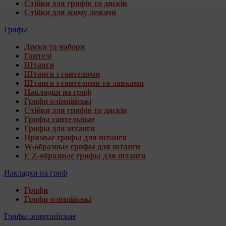
Стійки для грифів та дисків
Стійки для жиму лежачи
Грифы
Диски та набори
Гантелі
Штанги
Штанги з гантелями
Штанги з гантелями та лавками
Накладки на гриф
Грифи олімпійські
Стійки для грифів та дисків
Грифы гантельные
Грифы для штанги
Прямые грифы для штанги
W-образные грифы для штанги
E Z-образные грифы для штанги
Накладки на гриф
Грифи
Грифи олімпійські
Грифы олимпийские