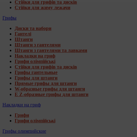
Стійки для грифів та дисків
Стійки для жиму лежачи
Грифы
Диски та набори
Гантелі
Штанги
Штанги з гантелями
Штанги з гантелями та лавками
Накладки на гриф
Грифи олімпійські
Стійки для грифів та дисків
Грифы гантельные
Грифы для штанги
Прямые грифы для штанги
W-образные грифы для штанги
E Z-образные грифы для штанги
Накладки на гриф
Грифи
Грифи олімпійські
Грифы олимпийские