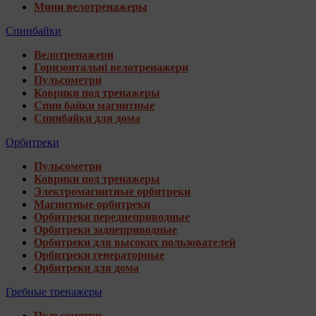
Мини велотренажеры
Спинбайки
Велотренажери
Горизонтальні велотренажери
Пульсометри
Коврики под тренажеры
Спин байки магнитные
Спинбайки для дома
Орбитреки
Пульсометри
Коврики под тренажеры
Электромагнитные орбитреки
Магнитные орбитреки
Орбитреки переднеприводные
Орбитреки заднеприводные
Орбитреки для высоких пользователей
Орбитреки генераторные
Орбитреки для дома
Гребные тренажеры
Пульсометри