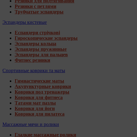
Резинки для подтягивания
Резинки с петлями
Трубчатые эспандеры
Эспандеры кистевые
Еспандери стрічкові
Гироскопические эспандеры
Эспандеры кольца
Эспандеры пружинные
Эспандеры для пальцев
Фитнес резинки
Спортивные коврики та маты
Гимнастические маты
Акупунктурные коврики
Коврики под тренажеры
Коврики для фитнеса
Татами мат пазлы
Коврики для йоги
Коврики для пилатеса
Массажные мячи и ролики
Гладкие массажные ролики