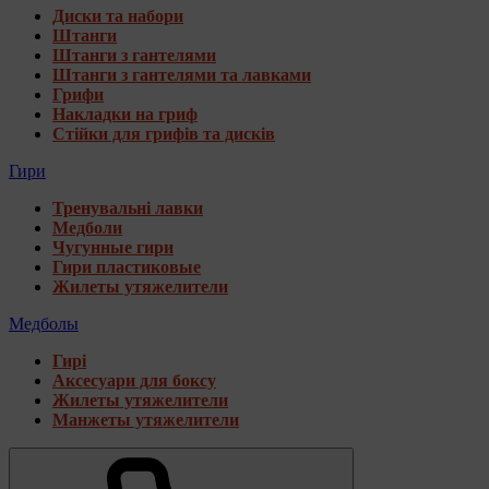
Диски та набори
Штанги
Штанги з гантелями
Штанги з гантелями та лавками
Грифи
Накладки на гриф
Стійки для грифів та дисків
Гири
Тренувальні лавки
Медболи
Чугунные гири
Гири пластиковые
Жилеты утяжелители
Медболы
Гирі
Аксесуари для боксу
Жилеты утяжелители
Манжеты утяжелители