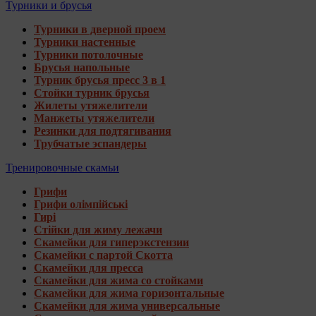
Турники и брусья
Турники в дверной проем
Турники настенные
Турники потолочные
Брусья напольные
Турник брусья пресс 3 в 1
Стойки турник брусья
Жилеты утяжелители
Манжеты утяжелители
Резинки для подтягивания
Трубчатые эспандеры
Тренировочные скамьи
Грифи
Грифи олімпійські
Гирі
Стійки для жиму лежачи
Скамейки для гиперэкстензии
Скамейки с партой Скотта
Скамейки для пресса
Скамейки для жима со стойками
Скамейки для жима горизонтальные
Скамейки для жима универсальные