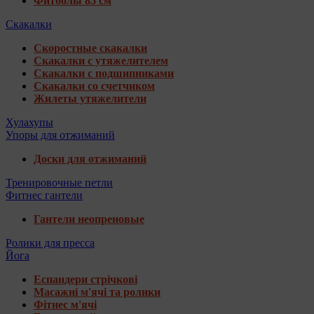
Фитболы 85 см
Скакалки
Скоростные скакалки
Скакалки с утяжелителем
Скакалки с подшипниками
Скакалки со счетчиком
Жилеты утяжелители
Хулахупы
Упоры для отжиманий
Доски для отжиманий
Тренировочные петли
Фитнес гантели
Гантели неопреновые
Ролики для пресса
Йога
Еспандери стрічкові
Масажні м'ячі та ролики
Фітнес м'ячі