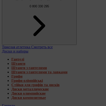
0 800 330 295
Тяжелая атлетика
Смотреть все
Диски и наборы
Гантелі
Штанги
Штанги з гантелями
Штанги з гантелями та лавками
Грифи
Грифи олімпійські
Стійки для грифів та дисків
Диски металлические
Диски олимпийские
Диски композитные
Гантели