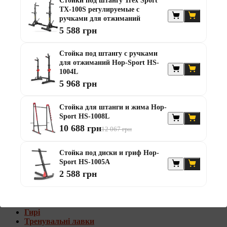
Стойки под штангу Trex Sport
Штанги с w-образным грифом
TX-100S регулируемые с
Жилеты утяжелители
ручками для отжиманий
5 588 грн
Штанги с гантелями
Диски та набори
Стойка под штангу с ручками
Гантелі
для отжиманий Hop-Sport HS-
Штанги
1004L
Штанги з гантелями та лавками
5 968 грн
Грифи
Грифи олімпійські
Тренувальні лавки
Стойка для штанги и жима Hop-
Стійки для грифів та дисків
Sport HS-1008L
Стійки для жиму лежачи
10 688 грн
12 067 грн
Штанги с гантелями и лавками
Стойка под диски и гриф Hop-
Диски та набори
Sport HS-1005A
Гантелі
2 588 грн
Штанги
Штанги з гантелями
Грифи
Грифи олімпійські
Гирі
Тренувальні лавки