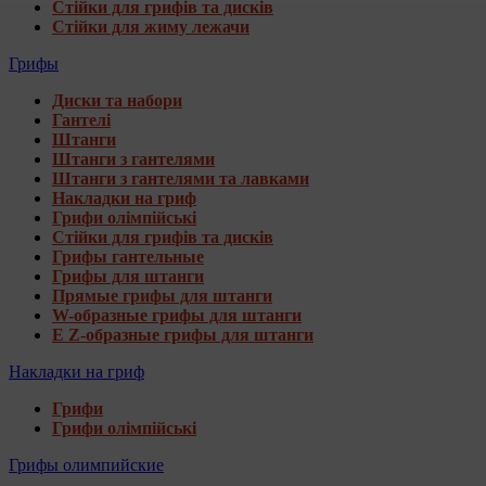
Стійки для грифів та дисків
Стійки для жиму лежачи
Грифы
Диски та набори
Гантелі
Штанги
Штанги з гантелями
Штанги з гантелями та лавками
Накладки на гриф
Грифи олімпійські
Стійки для грифів та дисків
Грифы гантельные
Грифы для штанги
Прямые грифы для штанги
W-образные грифы для штанги
E Z-образные грифы для штанги
Накладки на гриф
Грифи
Грифи олімпійські
Грифы олимпийские