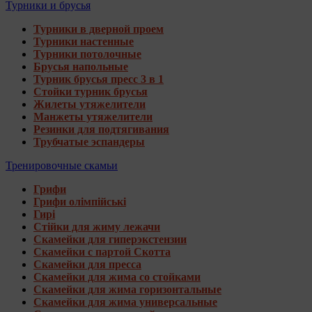
Турники и брусья
Турники в дверной проем
Турники настенные
Турники потолочные
Брусья напольные
Турник брусья пресс 3 в 1
Стойки турник брусья
Жилеты утяжелители
Манжеты утяжелители
Резинки для подтягивания
Трубчатые эспандеры
Тренировочные скамьи
Грифи
Грифи олімпійські
Гирі
Стійки для жиму лежачи
Скамейки для гиперэкстензии
Скамейки с партой Скотта
Скамейки для пресса
Скамейки для жима со стойками
Скамейки для жима горизонтальные
Скамейки для жима универсальные