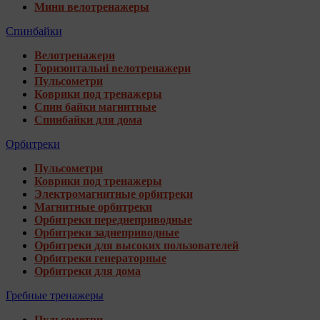
Мини велотренажеры
Спинбайки
Велотренажери
Горизонтальні велотренажери
Пульсометри
Коврики под тренажеры
Спин байки магнитные
Спинбайки для дома
Орбитреки
Пульсометри
Коврики под тренажеры
Электромагнитные орбитреки
Магнитные орбитреки
Орбитреки переднеприводные
Орбитреки заднеприводные
Орбитреки для высоких пользователей
Орбитреки генераторные
Орбитреки для дома
Гребные тренажеры
Пульсометри