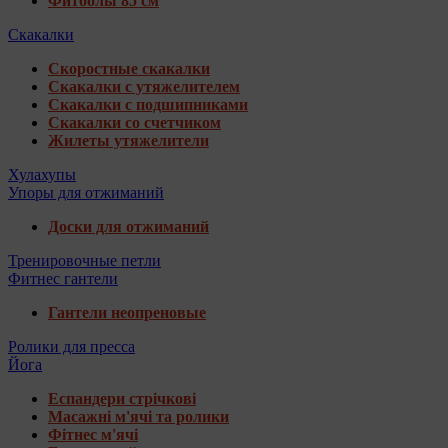
Фитболы 85 см
Скакалки
Скоростные скакалки
Скакалки с утяжелителем
Скакалки с подшипниками
Скакалки со счетчиком
Жилеты утяжелители
Хулахупы
Упоры для отжиманий
Доски для отжиманий
Тренировочные петли
Фитнес гантели
Гантели неопреновые
Ролики для пресса
Йога
Еспандери стрічкові
Масажні м'ячі та ролики
Фітнес м'ячі