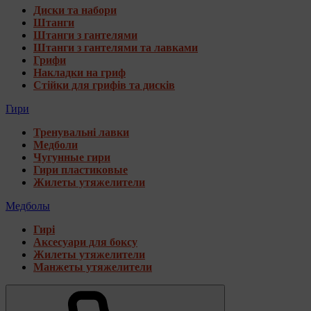
Диски та набори
Штанги
Штанги з гантелями
Штанги з гантелями та лавками
Грифи
Накладки на гриф
Стійки для грифів та дисків
Гири
Тренувальні лавки
Медболи
Чугунные гири
Гири пластиковые
Жилеты утяжелители
Медболы
Гирі
Аксесуари для боксу
Жилеты утяжелители
Манжеты утяжелители