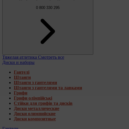
0 800 330 295
Тяжелая атлетика
Смотреть все
Диски и наборы
Гантелі
Штанги
Штанги з гантелями
Штанги з гантелями та лавками
Грифи
Грифи олімпійські
Стійки для грифів та дисків
Диски металлические
Диски олимпийские
Диски композитные
Гантели