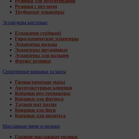
Резинки для подтягивания
Резинки с петлями
Трубчатые эспандеры
Эспандеры кистевые
Еспандери стрічкові
Гироскопические эспандеры
Эспандеры кольца
Эспандеры пружинные
Эспандеры для пальцев
Фитнес резинки
Спортивные коврики та маты
Гимнастические маты
Акупунктурные коврики
Коврики под тренажеры
Коврики для фитнеса
Татами мат пазлы
Коврики для йоги
Коврики для пилатеса
Массажные мячи и ролики
Гладкие массажные ролики