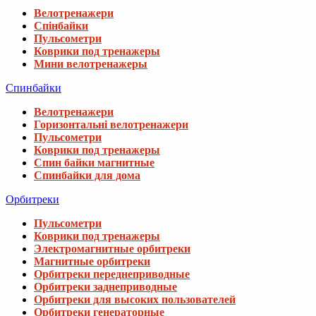
Велотренажери
Спінбайки
Пульсометри
Коврики под тренажеры
Мини велотренажеры
Спинбайки
Велотренажери
Горизонтальні велотренажери
Пульсометри
Коврики под тренажеры
Спин байки магнитные
Спинбайки для дома
Орбитреки
Пульсометри
Коврики под тренажеры
Электромагнитные орбитреки
Магнитные орбитреки
Орбитреки переднеприводные
Орбитреки заднеприводные
Орбитреки для высоких пользователей
Орбитреки генераторные