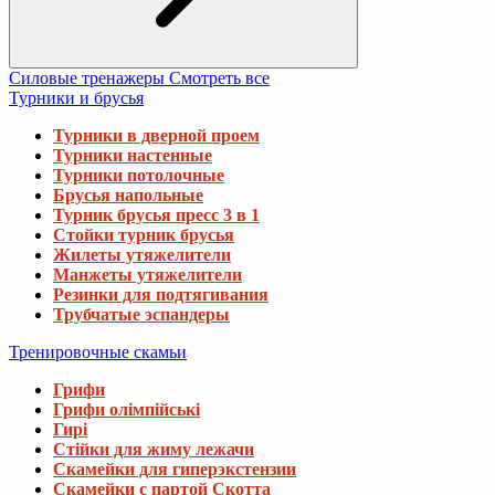
Силовые тренажеры
Смотреть все
Турники и брусья
Турники в дверной проем
Турники настенные
Турники потолочные
Брусья напольные
Турник брусья пресс 3 в 1
Стойки турник брусья
Жилеты утяжелители
Манжеты утяжелители
Резинки для подтягивания
Трубчатые эспандеры
Тренировочные скамьи
Грифи
Грифи олімпійські
Гирі
Стійки для жиму лежачи
Скамейки для гиперэкстензии
Скамейки с партой Скотта