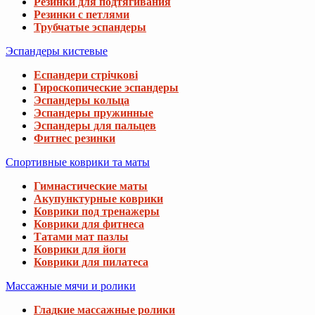
Резинки для подтягивания
Резинки с петлями
Трубчатые эспандеры
Эспандеры кистевые
Еспандери стрічкові
Гироскопические эспандеры
Эспандеры кольца
Эспандеры пружинные
Эспандеры для пальцев
Фитнес резинки
Спортивные коврики та маты
Гимнастические маты
Акупунктурные коврики
Коврики под тренажеры
Коврики для фитнеса
Татами мат пазлы
Коврики для йоги
Коврики для пилатеса
Массажные мячи и ролики
Гладкие массажные ролики