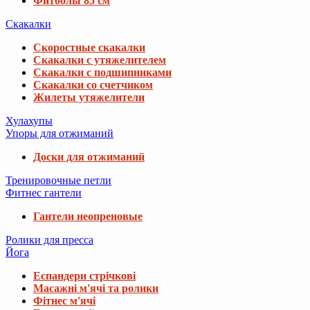
Фитболы 85 см
Скакалки
Скоростные скакалки
Скакалки с утяжелителем
Скакалки с подшипниками
Скакалки со счетчиком
Жилеты утяжелители
Хулахупы
Упоры для отжиманий
Доски для отжиманий
Тренировочные петли
Фитнес гантели
Гантели неопреновые
Ролики для пресса
Йога
Еспандери стрічкові
Масажні м'ячі та ролики
Фітнес м'ячі