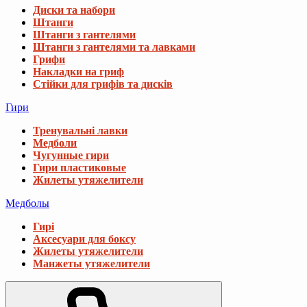
Диски та набори
Штанги
Штанги з гантелями
Штанги з гантелями та лавками
Грифи
Накладки на гриф
Стійки для грифів та дисків
Гири
Тренувальні лавки
Медболи
Чугунные гири
Гири пластиковые
Жилеты утяжелители
Медболы
Гирі
Аксесуари для боксу
Жилеты утяжелители
Манжеты утяжелители