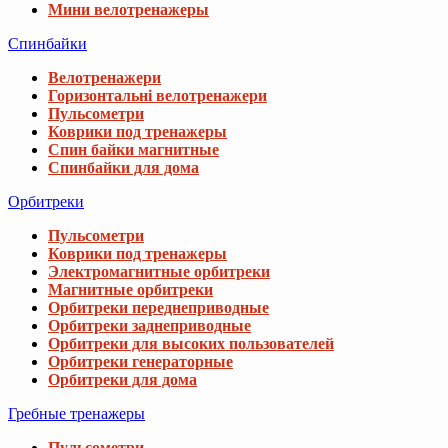
Мини велотренажеры
Спинбайки
Велотренажери
Горизонтальні велотренажери
Пульсометри
Коврики под тренажеры
Спин байки магнитные
Спинбайки для дома
Орбитреки
Пульсометри
Коврики под тренажеры
Электромагнитные орбитреки
Магнитные орбитреки
Орбитреки переднеприводные
Орбитреки заднеприводные
Орбитреки для высоких пользователей
Орбитреки генераторные
Орбитреки для дома
Гребные тренажеры
Пульсометри