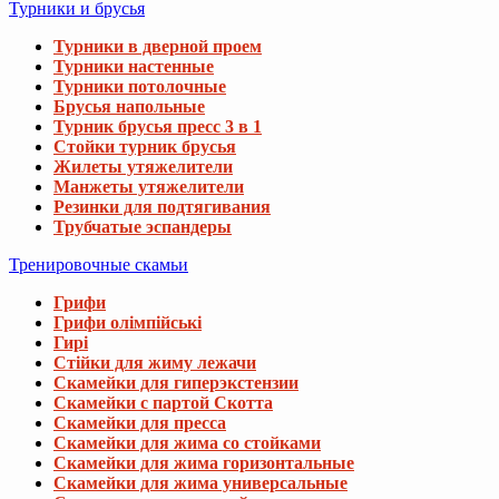
Турники и брусья
Турники в дверной проем
Турники настенные
Турники потолочные
Брусья напольные
Турник брусья пресс 3 в 1
Стойки турник брусья
Жилеты утяжелители
Манжеты утяжелители
Резинки для подтягивания
Трубчатые эспандеры
Тренировочные скамьи
Грифи
Грифи олімпійські
Гирі
Стійки для жиму лежачи
Скамейки для гиперэкстензии
Скамейки с партой Скотта
Скамейки для пресса
Скамейки для жима со стойками
Скамейки для жима горизонтальные
Скамейки для жима универсальные