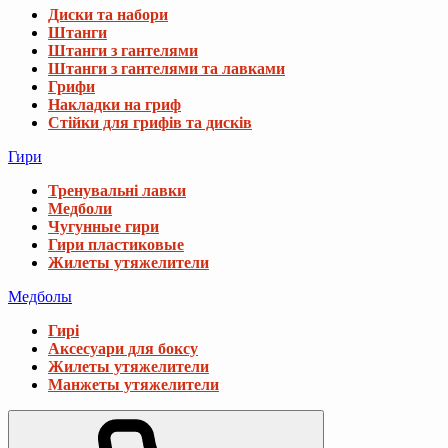
Диски та набори
Штанги
Штанги з гантелями
Штанги з гантелями та лавками
Грифи
Накладки на гриф
Стійки для грифів та дисків
Гири
Тренувальні лавки
Медболи
Чугунные гири
Гири пластиковые
Жилеты утяжелители
Медболы
Гирі
Аксесуари для боксу
Жилеты утяжелители
Манжеты утяжелители