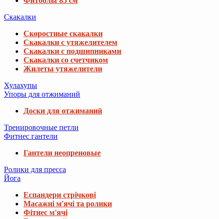
Фитболы 85 см
Скакалки
Скоростные скакалки
Скакалки с утяжелителем
Скакалки с подшипниками
Скакалки со счетчиком
Жилеты утяжелители
Хулахупы
Упоры для отжиманий
Доски для отжиманий
Тренировочные петли
Фитнес гантели
Гантели неопреновые
Ролики для пресса
Йога
Еспандери стрічкові
Масажні м'ячі та ролики
Фітнес м'ячі