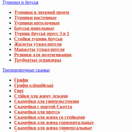
Турники и брусья
Турники в дверной проем
Турники настенные
Турники потолочные
Брусья напольные
Турник брусья пресс 3 в 1
Стойки турник брусья
Жилеты утяжелители
Манжеты утяжелители
Резинки для подтягивания
Трубчатые эспандеры
Тренировочные скамьи
Грифи
Грифи олімпійські
Гирі
Стійки для жиму лежачи
Скамейки для гиперэкстензии
Скамейки с партой Скотта
Скамейки для пресса
Скамейки для жима со стойками
Скамейки для жима горизонтальные
Скамейки для жима универсальные