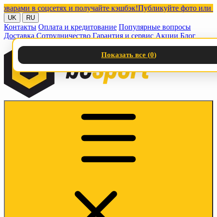
ами в соцсетях и получайте кэшбэк!
Публикуйте фото или видео 
UK
RU
Контакты
Оплата и кредитование
Популярные вопросы
Доставка
Сотрудничество
Гарантия и сервис
Акции
Блог
Показать все (
0
)