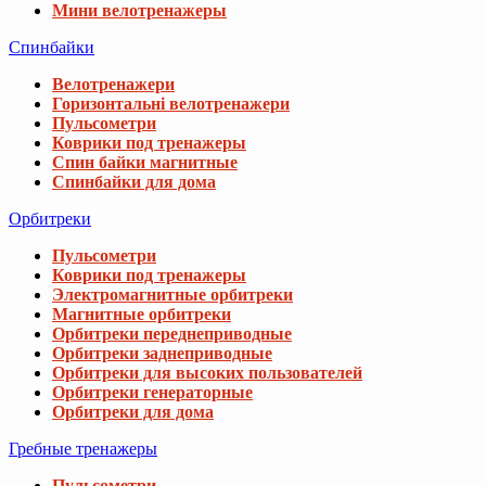
Мини велотренажеры
Спинбайки
Велотренажери
Горизонтальні велотренажери
Пульсометри
Коврики под тренажеры
Спин байки магнитные
Спинбайки для дома
Орбитреки
Пульсометри
Коврики под тренажеры
Электромагнитные орбитреки
Магнитные орбитреки
Орбитреки переднеприводные
Орбитреки заднеприводные
Орбитреки для высоких пользователей
Орбитреки генераторные
Орбитреки для дома
Гребные тренажеры
Пульсометри