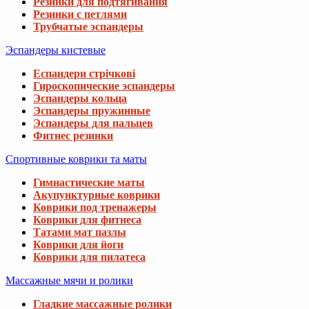
Резинки для подтягивания
Резинки с петлями
Трубчатые эспандеры
Эспандеры кистевые
Еспандери стрічкові
Гироскопические эспандеры
Эспандеры кольца
Эспандеры пружинные
Эспандеры для пальцев
Фитнес резинки
Спортивные коврики та маты
Гимнастические маты
Акупунктурные коврики
Коврики под тренажеры
Коврики для фитнеса
Татами мат пазлы
Коврики для йоги
Коврики для пилатеса
Массажные мячи и ролики
Гладкие массажные ролики