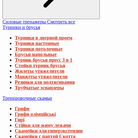
Силовые тренажеры
Смотреть все
Турники и брусья
Турники в дверной проем
Турники настенные
Турники потолочные
Брусья напольные
Турник брусья пресс 3 в 1
Стойки турник брусья
Жилеты утяжелители
Манжеты утяжелители
Резинки для подтягивания
Трубчатые эспандеры
Тренировочные скамьи
Грифи
Грифи олімпійські
Гирі
Стійки для жиму лежачи
Скамейки для гиперэкстензии
Скамейки с партой Скотта