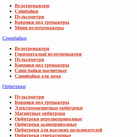
Велотренажери
Спінбайки
Пульсометри
Коврики под тренажеры
Мини велотренажеры
Спинбайки
Велотренажери
Горизонтальні велотренажери
Пульсометри
Коврики под тренажеры
Спин байки магнитные
Спинбайки для дома
Орбитреки
Пульсометри
Коврики под тренажеры
Электромагнитные орбитреки
Магнитные орбитреки
Орбитреки переднеприводные
Орбитреки заднеприводные
Орбитреки для высоких пользователей
Орбитреки генераторные