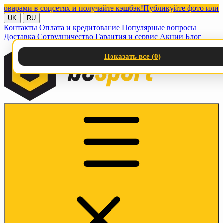
ами в соцсетях и получайте кэшбэк!
Публикуйте фото или видео 
UK
RU
Контакты
Оплата и кредитование
Популярные вопросы
Доставка
Сотрудничество
Гарантия и сервис
Акции
Блог
Показать все (
0
)