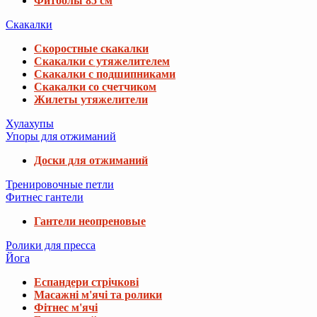
Фитболы 85 см
Скакалки
Скоростные скакалки
Скакалки с утяжелителем
Скакалки с подшипниками
Скакалки со счетчиком
Жилеты утяжелители
Хулахупы
Упоры для отжиманий
Доски для отжиманий
Тренировочные петли
Фитнес гантели
Гантели неопреновые
Ролики для пресса
Йога
Еспандери стрічкові
Масажні м'ячі та ролики
Фітнес м'ячі