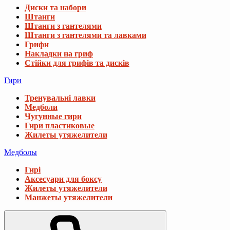
Диски та набори
Штанги
Штанги з гантелями
Штанги з гантелями та лавками
Грифи
Накладки на гриф
Стійки для грифів та дисків
Гири
Тренувальні лавки
Медболи
Чугунные гири
Гири пластиковые
Жилеты утяжелители
Медболы
Гирі
Аксесуари для боксу
Жилеты утяжелители
Манжеты утяжелители