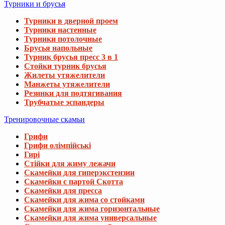
Турники и брусья
Турники в дверной проем
Турники настенные
Турники потолочные
Брусья напольные
Турник брусья пресс 3 в 1
Стойки турник брусья
Жилеты утяжелители
Манжеты утяжелители
Резинки для подтягивания
Трубчатые эспандеры
Тренировочные скамьи
Грифи
Грифи олімпійські
Гирі
Стійки для жиму лежачи
Скамейки для гиперэкстензии
Скамейки с партой Скотта
Скамейки для пресса
Скамейки для жима со стойками
Скамейки для жима горизонтальные
Скамейки для жима универсальные