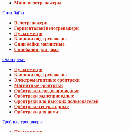
Мини велотренажеры
Спинбайки
Велотренажери
Горизонтальні велотренажери
Пульсометри
Коврики под тренажеры
Спин байки магнитные
Спинбайки для дома
Орбитреки
Пульсометри
Коврики под тренажеры
Электромагнитные орбитреки
Магнитные орбитреки
Орбитреки переднеприводные
Орбитреки заднеприводные
Орбитреки для высоких пользователей
Орбитреки генераторные
Орбитреки для дома
Гребные тренажеры
Пульсометри