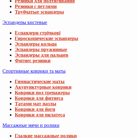
Резинки для подтягивания
Резинки с петлями
Трубчатые эспандеры
Эспандеры кистевые
Еспандери стрічкові
Гироскопические эспандеры
Эспандеры кольца
Эспандеры пружинные
Эспандеры для пальцев
Фитнес резинки
Спортивные коврики та маты
Гимнастические маты
Акупунктурные коврики
Коврики под тренажеры
Коврики для фитнеса
Татами мат пазлы
Коврики для йоги
Коврики для пилатеса
Массажные мячи и ролики
Гладкие массажные ролики