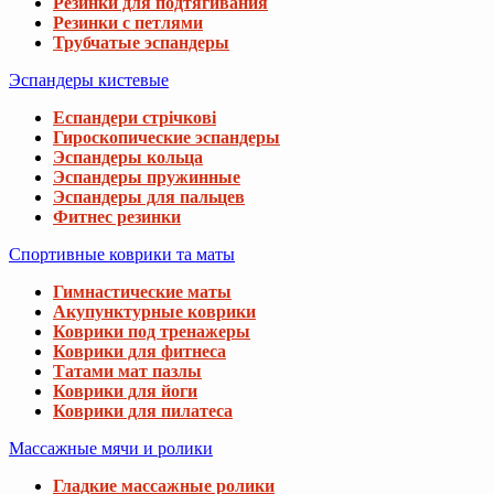
Резинки для подтягивания
Резинки с петлями
Трубчатые эспандеры
Эспандеры кистевые
Еспандери стрічкові
Гироскопические эспандеры
Эспандеры кольца
Эспандеры пружинные
Эспандеры для пальцев
Фитнес резинки
Спортивные коврики та маты
Гимнастические маты
Акупунктурные коврики
Коврики под тренажеры
Коврики для фитнеса
Татами мат пазлы
Коврики для йоги
Коврики для пилатеса
Массажные мячи и ролики
Гладкие массажные ролики