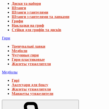
Диски та набори
Штанги
Штанги з гантелями
Штанги з гантелями та лавками
Грифи
Накладки на гриф
Стійки для грифів та дисків
Гири
Тренувальні лавки
Медболи
Чугунные гири
Гири пластиковые
Жилеты утяжелители
Медболы
Гирі
Аксесуари для боксу
Жилеты утяжелители
Манжеты утяжелители