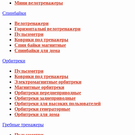
Мини велотренажеры
Спинбайки
Велотренажери
Горизонтальні велотренажери
Пульсометри
Коврики под тренажеры
Спин байки магнитные
Спинбайки для дома
Орбитреки
Пульсометри
Коврики под тренажеры
Электромагнитные орбитреки
Магнитные орбитреки
Орбитреки переднеприводные
Орбитреки заднеприводные
Орбитреки для высоких пользователей
Орбитреки генераторные
Орбитреки для дома
Гребные тренажеры
Пульсометри