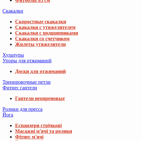
Фитболы 85 см
Скакалки
Скоростные скакалки
Скакалки с утяжелителем
Скакалки с подшипниками
Скакалки со счетчиком
Жилеты утяжелители
Хулахупы
Упоры для отжиманий
Доски для отжиманий
Тренировочные петли
Фитнес гантели
Гантели неопреновые
Ролики для пресса
Йога
Еспандери стрічкові
Масажні м'ячі та ролики
Фітнес м'ячі