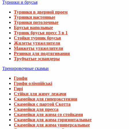
Турники и брусья
Турники в дверной проем
Турники настенные
Турники потолочные
Брусья напольные
Турник брусья пресс 3 в 1
Стойки турник брусья
Жилеты утяжелители
Манжеты утяжелители
Резинки для подтягивания
Трубчатые эспандеры
Тренировочные скамьи
Грифи
Грифи олімпійські
Гирі
Стійки для жиму лежачи
Скамейки для гиперэкстензии
Скамейки с партой Скотта
Скамейки для пресса
Скамейки для жима со стойками
Скамейки для жима горизонтальные
Скамейки для жима универсальные