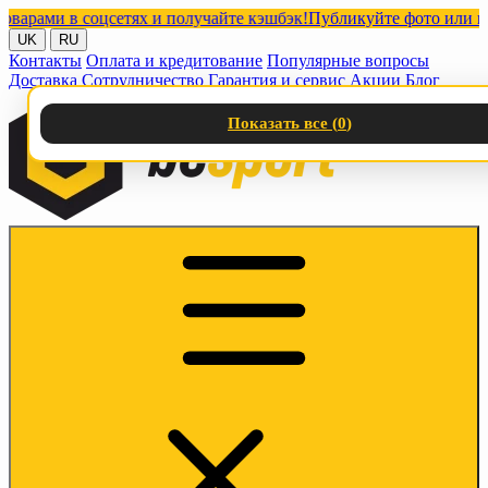
ми в соцсетях и получайте кэшбэк!
Публикуйте фото или видео 
UK
RU
Контакты
Оплата и кредитование
Популярные вопросы
Доставка
Сотрудничество
Гарантия и сервис
Акции
Блог
Показать все (
0
)