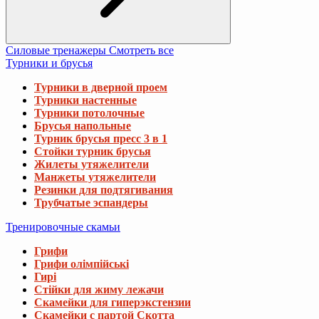
Силовые тренажеры
Смотреть все
Турники и брусья
Турники в дверной проем
Турники настенные
Турники потолочные
Брусья напольные
Турник брусья пресс 3 в 1
Стойки турник брусья
Жилеты утяжелители
Манжеты утяжелители
Резинки для подтягивания
Трубчатые эспандеры
Тренировочные скамьи
Грифи
Грифи олімпійські
Гирі
Стійки для жиму лежачи
Скамейки для гиперэкстензии
Скамейки с партой Скотта