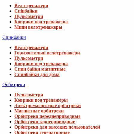
Велотренажери
Спінбайки
Пульсометри
Коврики под тренажеры
Мини велотренажеры
Спинбайки
Велотренажери
Горизонтальні велотренажери
Пульсометри
Коврики под тренажеры
Спин байки магнитные
Спинбайки для дома
Орбитреки
Пульсометри
Коврики под тренажеры
Электромагнитные орбитреки
Магнитные орбитреки
Орбитреки переднеприводные
Орбитреки заднеприводные
Орбитреки для высоких пользователей
Орбитреки генераторные