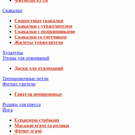
Фитболы 85 см
Скакалки
Скоростные скакалки
Скакалки с утяжелителем
Скакалки с подшипниками
Скакалки со счетчиком
Жилеты утяжелители
Хулахупы
Упоры для отжиманий
Доски для отжиманий
Тренировочные петли
Фитнес гантели
Гантели неопреновые
Ролики для пресса
Йога
Еспандери стрічкові
Масажні м'ячі та ролики
Фітнес м'ячі