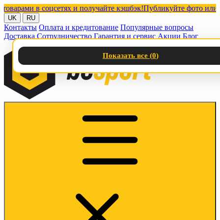
рами в соцсетях и получайте кэшбэк!
Публикуйте фото или видео
UK
RU
Контакты
Оплата и кредитование
Популярные вопросы
Доставка
Сотрудничество
Гарантия и сервис
Акции
Блог
Показать все (
0
)