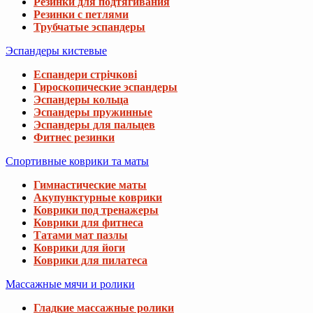
Резинки для подтягивания
Резинки с петлями
Трубчатые эспандеры
Эспандеры кистевые
Еспандери стрічкові
Гироскопические эспандеры
Эспандеры кольца
Эспандеры пружинные
Эспандеры для пальцев
Фитнес резинки
Спортивные коврики та маты
Гимнастические маты
Акупунктурные коврики
Коврики под тренажеры
Коврики для фитнеса
Татами мат пазлы
Коврики для йоги
Коврики для пилатеса
Массажные мячи и ролики
Гладкие массажные ролики