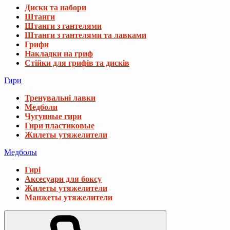
Диски та набори
Штанги
Штанги з гантелями
Штанги з гантелями та лавками
Грифи
Накладки на гриф
Стійки для грифів та дисків
Гири
Тренувальні лавки
Медболи
Чугунные гири
Гири пластиковые
Жилеты утяжелители
Медболы
Гирі
Аксесуари для боксу
Жилеты утяжелители
Манжеты утяжелители