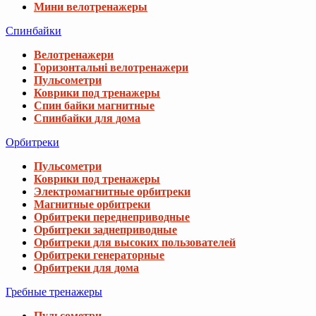
Мини велотренажеры
Спинбайки
Велотренажери
Горизонтальні велотренажери
Пульсометри
Коврики под тренажеры
Спин байки магнитные
Спинбайки для дома
Орбитреки
Пульсометри
Коврики под тренажеры
Электромагнитные орбитреки
Магнитные орбитреки
Орбитреки переднеприводные
Орбитреки заднеприводные
Орбитреки для высоких пользователей
Орбитреки генераторные
Орбитреки для дома
Гребные тренажеры
Пульсометри