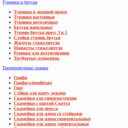
Турники и брусья
Турники в дверной проем
Турники настенные
Турники потолочные
Брусья напольные
Турник брусья пресс 3 в 1
Стойки турник брусья
Жилеты утяжелители
Манжеты утяжелители
Резинки для подтягивания
Трубчатые эспандеры
Тренировочные скамьи
Грифи
Грифи олімпійські
Гирі
Стійки для жиму лежачи
Скамейки для гиперэкстензии
Скамейки с партой Скотта
Скамейки для пресса
Скамейки для жима со стойками
Скамейки для жима горизонтальные
Скамейки для жима универсальные