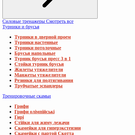
Турники потолочные
Брусья напольные
Турник брусья пресс 3 в 1
Стойки турник брусья
Жилеты утяжелители
Манжеты утяжелители
Резинки для подтягивания
Трубчатые эспандеры
Тренировочные скамьи
Грифи
Грифи олімпійські
Гирі
Стійки для жиму лежачи
Скамейки для гиперэкстензии
Скамейки с партой Скотта
Скамейки для пресса
Скамейки для жима со стойками
Скамейки для жима горизонтальные
Скамейки для жима универсальные
Скамьи для приседаний
Стойки для грифов и дисков
Диски та набори