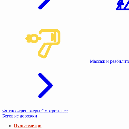
Туризм и кемпинг
Фитнес-тренажеры
Смотреть все
Беговые дорожки
Пульсометри
Коврики под тренажеры
Беговые дорожки компактные
Беговые дорожки складные
Беговые дорожки для ходьбы
Беговые дорожки с регулировкой угла наклона
Беговые дорожки с широким полотном
Беговые дорожки с виртуальной тренировкой
Беговые дорожки для дома
Беговые дорожки без поручней.