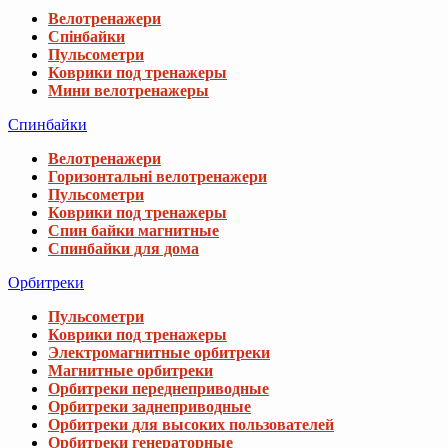
Велотренажери
Горизонтальні велотренажери
Пульсометри
Коврики под тренажеры
Спин байки магнитные
Спинбайки для дома
Орбитреки
Пульсометри
Коврики под тренажеры
Электромагнитные орбитреки
Магнитные орбитреки
Орбитреки переднеприводные
Орбитреки заднеприводные
Орбитреки для высоких пользователей
Орбитреки генераторные
Орбитреки для дома
Извините, этот товар отсутствуе
Гребные тренажеры
Пульсометри
Мы подобрали для вас похожие товары
Коврики под тренажеры
Аэромагнитные гребные тренажеры
Электромагнитные гребные тренажеры
Бразильское кресло - гамак Outtec Boho 
Магнитные гребные тренажеры