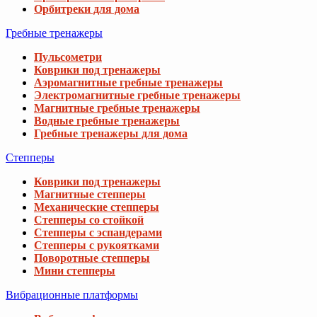
1 718 грн
Водные гребные тренажеры
3 901 грн
Гребные тренажеры для дома
Степперы
Кресло-гамак Outtec Boho подвесное беже
Коврики под тренажеры
1 638 грн
2 456 грн
Магнитные степперы
Механические степперы
Степперы со стойкой
Бразильский гамак Di Volio Bari кремовый
Степперы с эспандерами
Степперы с рукоятками
1 828 грн
3 557 грн
Поворотные степперы
Мини степперы
Вибрационные платформы
Гамак Jumi Garden тканевый с чехлом тр
918 грн
1 867 грн
Виброплатформы для дома
Виброплатформы 4D
Виброплатформы 3D
Виброплатформы для похудения
Массажные виброплатформы
Пульсометры