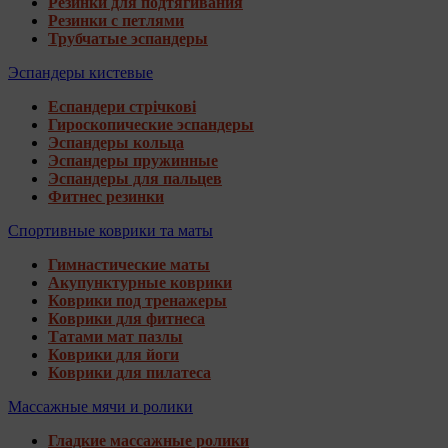
Резинки для подтягивания
Резинки с петлями
Трубчатые эспандеры
Эспандеры кистевые
Еспандери стрічкові
Гироскопические эспандеры
Эспандеры кольца
Эспандеры пружинные
Эспандеры для пальцев
Фитнес резинки
Спортивные коврики та маты
Гимнастические маты
Акупунктурные коврики
Коврики под тренажеры
Коврики для фитнеса
Татами мат пазлы
Коврики для йоги
Коврики для пилатеса
Массажные мячи и ролики
Гладкие массажные ролики