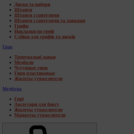
Диски та набори
Штанги
Штанги з гантелями
Штанги з гантелями та лавками
Грифи
Накладки на гриф
Стійки для грифів та дисків
Гири
Тренувальні лавки
Медболи
Чугунные гири
Гири пластиковые
Жилеты утяжелители
Медболы
Гирі
Аксесуари для боксу
Жилеты утяжелители
Манжеты утяжелители