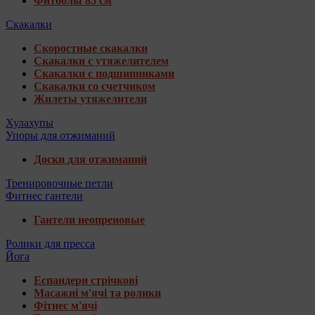
Фитболы 85 см
Скакалки
Скоростные скакалки
Скакалки с утяжелителем
Скакалки с подшипниками
Скакалки со счетчиком
Жилеты утяжелители
Хулахупы
Упоры для отжиманий
Доски для отжиманий
Тренировочные петли
Фитнес гантели
Гантели неопреновые
Ролики для пресса
Йога
Еспандери стрічкові
Масажні м'ячі та ролики
Фітнес м'ячі