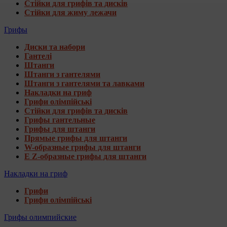
Стійки для грифів та дисків
Стійки для жиму лежачи
Грифы
Диски та набори
Гантелі
Штанги
Штанги з гантелями
Штанги з гантелями та лавками
Накладки на гриф
Грифи олімпійські
Стійки для грифів та дисків
Грифы гантельные
Грифы для штанги
Прямые грифы для штанги
W-образные грифы для штанги
E Z-образные грифы для штанги
Накладки на гриф
Грифи
Грифи олімпійські
Грифы олимпийские