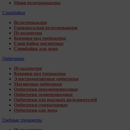
Мини велотренажеры
Спинбайки
Велотренажери
Горизонтальні велотренажери
Пульсометри
Коврики под тренажеры
Спин байки магнитные
Спинбайки для дома
Орбитреки
Пульсометри
Коврики под тренажеры
Электромагнитные орбитреки
Магнитные орбитреки
Орбитреки переднеприводные
Орбитреки заднеприводные
Орбитреки для высоких пользователей
Орбитреки генераторные
Орбитреки для дома
Гребные тренажеры
Пульсометри