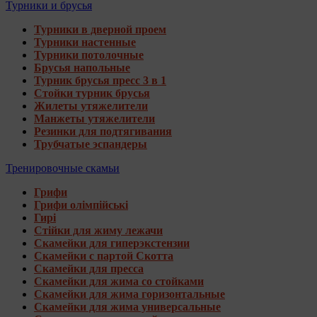
Турники и брусья
Турники в дверной проем
Турники настенные
Турники потолочные
Брусья напольные
Турник брусья пресс 3 в 1
Стойки турник брусья
Жилеты утяжелители
Манжеты утяжелители
Резинки для подтягивания
Трубчатые эспандеры
Тренировочные скамьи
Грифи
Грифи олімпійські
Гирі
Стійки для жиму лежачи
Скамейки для гиперэкстензии
Скамейки с партой Скотта
Скамейки для пресса
Скамейки для жима со стойками
Скамейки для жима горизонтальные
Скамейки для жима универсальные