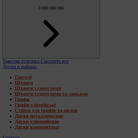
0 800 330 295
Тяжелая атлетика
Смотреть все
Диски и наборы
Гантелі
Штанги
Штанги з гантелями
Штанги з гантелями та лавками
Грифи
Грифи олімпійські
Стійки для грифів та дисків
Диски металлические
Диски олимпийские
Диски композитные
Гантели