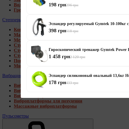
198 грн
Водные гребные тренажеры
296 грн
Гребные тренажеры для дома
Степперы
Эспандер регулируемый Gymtek 10-100кг с
Коврики под тренажеры
398 грн
618 грн
Магнитные степперы
Механические степперы
Степперы со стойкой
Гироскопический тренажер Gymtek Power 
Степперы с эспандерами
Степперы с рукоятками
1 458 грн
2 120 грн
Поворотные степперы
Мини степперы
Вибрационные платформы
Эспандер силиконовый овальный 13,6кг H
178 грн
433 грн
Виброплатформы для дома
Виброплатформы 4D
Виброплатформы 3D
Виброплатформы для похудения
Массажные виброплатформы
Пульсометры