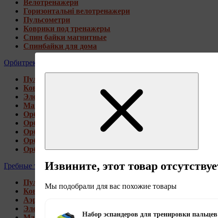
Велотренажери
Горизонтальні велотренажери
Пульсометри
Коврики под тренажеры
Спин байки магнитные
Спинбайки для дома
Орбитреки
Пульсометри
Коврики под тренажеры
Электромагнитные орбитреки
Магнитные орбитреки
Орбитреки переднеприводные
Орбитреки заднеприводные
Орбитреки для высоких пользователей
Орбитреки генераторные
Орбитреки для дома
Извините, этот товар отсутствуе
Гребные тренажеры
Пульсометри
Мы подобрали для вас похожие товары
Коврики под тренажеры
Аэромагнитные гребные тренажеры
Электромагнитные гребные тренажеры
Набор эспандеров для тренировки пальце
Магнитные гребные тренажеры