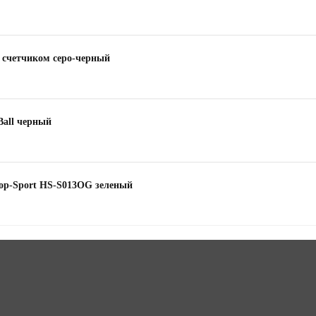
 счетчиком серо-черный
Ball черный
op-Sport HS-S013OG зеленый