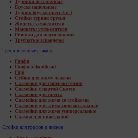
Турники потолочные
Брусья напольные
Турник брусья пресс 3 в 1
Стойки турник брусья
Жилеты утяжелители
Манжеты утяжелители
Резинки для подтягивания
Трубчатые эспандеры
Тренировочные скамьи
Грифи
Грифи олімпійські
Гирі
Стійки для жиму лежачи
Скамейки для гиперэкстензии
Скамейки с партой Скотта
Скамейки для пресса
Скамейки для жима со стойками
Скамейки для жима горизонтальные
Скамейки для жима универсальные
Скамьи для приседаний
Стойки для грифов и дисков
Диски та набори