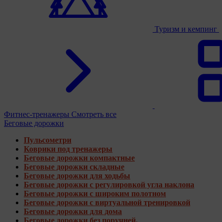
Туризм и кемпинг
Фитнес-тренажеры
Смотреть все
Беговые дорожки
Пульсометри
Коврики под тренажеры
Беговые дорожки компактные
Беговые дорожки складные
Беговые дорожки для ходьбы
Беговые дорожки с регулировкой угла наклона
Беговые дорожки с широким полотном
Беговые дорожки с виртуальной тренировкой
Беговые дорожки для дома
Беговые дорожки без поручней.