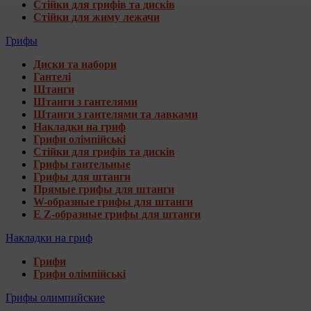
Стійки для грифів та дисків
Стійки для жиму лежачи
Грифы
Диски та набори
Гантелі
Штанги
Штанги з гантелями
Штанги з гантелями та лавками
Накладки на гриф
Грифи олімпійські
Стійки для грифів та дисків
Грифы гантельные
Грифы для штанги
Прямые грифы для штанги
W-образные грифы для штанги
E Z-образные грифы для штанги
Накладки на гриф
Грифи
Грифи олімпійські
Грифы олимпийские