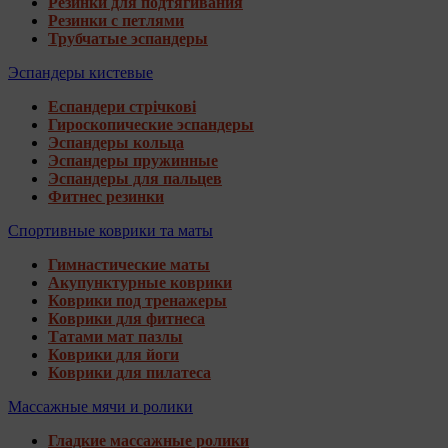
Резинки для подтягивания
Резинки с петлями
Трубчатые эспандеры
Эспандеры кистевые
Еспандери стрічкові
Гироскопические эспандеры
Эспандеры кольца
Эспандеры пружинные
Эспандеры для пальцев
Фитнес резинки
Спортивные коврики та маты
Гимнастические маты
Акупунктурные коврики
Коврики под тренажеры
Коврики для фитнеса
Татами мат пазлы
Коврики для йоги
Коврики для пилатеса
Массажные мячи и ролики
Гладкие массажные ролики