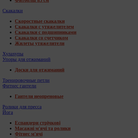
Фитболы 85 см
Скакалки
Скоростные скакалки
Скакалки с утяжелителем
Скакалки с подшипниками
Скакалки со счетчиком
Жилеты утяжелители
Хулахупы
Упоры для отжиманий
Доски для отжиманий
Тренировочные петли
Фитнес гантели
Гантели неопреновые
Ролики для пресса
Йога
Еспандери стрічкові
Масажні м'ячі та ролики
Фітнес м'ячі