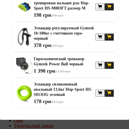
тренировки пальцев рук Hop-
Штанги с w-образным грифом
Sport HS-M003FT размер M
Жилеты утяжелители
198 грн
296 грн
Штанги с гантелями
Диски та набори
Эспандер регулируемый Gymtek
Гантелі
10-100кг с счетчиком серо-
Штанги
черный
Штанги з гантелями та лавками
378 грн
618 грн
Грифи
Грифи олімпійські
Гироскопический тренажер
Тренувальні лавки
Gymtek Power Ball черный
Стійки для грифів та дисків
Стійки для жиму лежачи
1 398 грн
2 120 грн
Штанги с гантелями и лавками
Эспандер силиконовый
Диски та набори
овальный 13,6кг Hop-Sport HS-
Гантелі
S013OG зеленый
Штанги
178 грн
433 грн
Штанги з гантелями
Грифи
Грифи олімпійські
Гирі
Тренувальні лавки