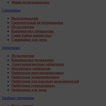
Мини велотренажеры
Спинбайки
Велотренажери
Горизонтальні велотренажери
Пульсометри
Коврики под тренажеры
Спин байки магнитные
Спинбайки для дома
Орбитреки
Пульсометри
Коврики под тренажеры
Электромагнитные орбитреки
Магнитные орбитреки
Орбитреки переднеприводные
Орбитреки заднеприводные
Орбитреки для высоких пользователей
Орбитреки генераторные
Орбитреки для дома
Гребные тренажеры
Пульсометри