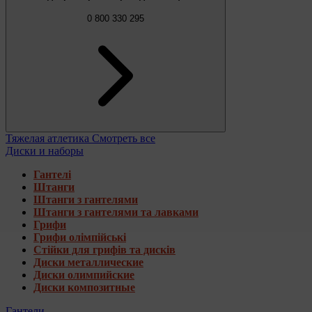
0 800 330 295
Тяжелая атлетика
Смотреть все
Диски и наборы
Гантелі
Штанги
Штанги з гантелями
Штанги з гантелями та лавками
Грифи
Грифи олімпійські
Стійки для грифів та дисків
Диски металлические
Диски олимпийские
Диски композитные
Гантели