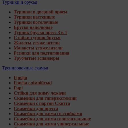
Турники и брусья
Турники в дверной проем
Турники настенные
Турники потолочные
Брусья напольные
Турник брусья пресс 3 в 1
Стойки турник брусья
Жилеты утяжелители
Манжеты утяжелители
Резинки для подтягивания
Трубчатые эспандеры
Тренировочные скамьи
Грифи
Грифи олімпійські
Гирі
Стійки для жиму лежачи
Скамейки для гиперэкстензии
Скамейки с партой Скотта
Скамейки для пресса
Скамейки для жима со стойками
Скамейки для жима горизонтальные
Скамейки для жима универсальные