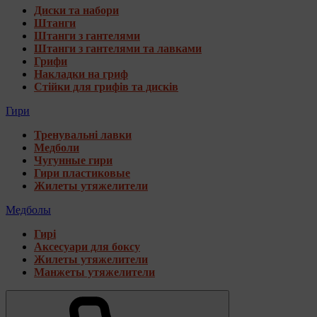
Диски та набори
Штанги
Штанги з гантелями
Штанги з гантелями та лавками
Грифи
Накладки на гриф
Стійки для грифів та дисків
Гири
Тренувальні лавки
Медболи
Чугунные гири
Гири пластиковые
Жилеты утяжелители
Медболы
Гирі
Аксесуари для боксу
Жилеты утяжелители
Манжеты утяжелители