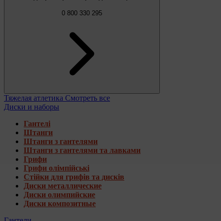
0 800 330 295
Тяжелая атлетика
Смотреть все
Диски и наборы
Гантелі
Штанги
Штанги з гантелями
Штанги з гантелями та лавками
Грифи
Грифи олімпійські
Стійки для грифів та дисків
Диски металлические
Диски олимпийские
Диски композитные
Гантели