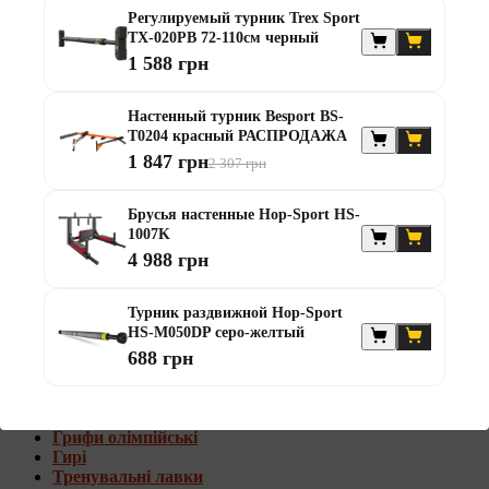
Штанги с w-образным грифом
Регулируемый турник Trex Sport
Жилеты утяжелители
TX-020PB 72-110см черный
1 588 грн
Штанги с гантелями
Диски та набори
Настенный турник Besport BS-
Гантелі
T0204 красный РАСПРОДАЖА
Штанги
1 847 грн
2 307 грн
Штанги з гантелями та лавками
Грифи
Грифи олімпійські
Брусья настенные Hop-Sport HS-
Тренувальні лавки
1007K
Стійки для грифів та дисків
4 988 грн
Стійки для жиму лежачи
Штанги с гантелями и лавками
Турник раздвижной Hop-Sport
HS-M050DP серо-желтый
Диски та набори
688 грн
Гантелі
Штанги
Штанги з гантелями
Грифи
Грифи олімпійські
Гирі
Тренувальні лавки