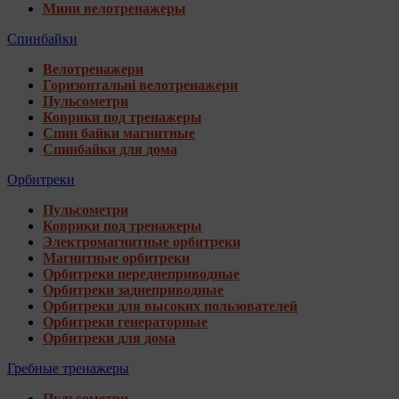
Мини велотренажеры
Спинбайки
Велотренажери
Горизонтальні велотренажери
Пульсометри
Коврики под тренажеры
Спин байки магнитные
Спинбайки для дома
Орбитреки
Пульсометри
Коврики под тренажеры
Электромагнитные орбитреки
Магнитные орбитреки
Орбитреки переднеприводные
Орбитреки заднеприводные
Орбитреки для высоких пользователей
Орбитреки генераторные
Орбитреки для дома
Гребные тренажеры
Пульсометри