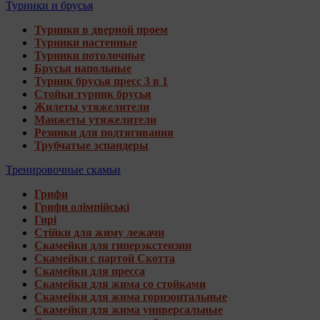
Турники и брусья
Турники в дверной проем
Турники настенные
Турники потолочные
Брусья напольные
Турник брусья пресс 3 в 1
Стойки турник брусья
Жилеты утяжелители
Манжеты утяжелители
Резинки для подтягивания
Трубчатые эспандеры
Тренировочные скамьи
Грифи
Грифи олімпійські
Гирі
Стійки для жиму лежачи
Скамейки для гиперэкстензии
Скамейки с партой Скотта
Скамейки для пресса
Скамейки для жима со стойками
Скамейки для жима горизонтальные
Скамейки для жима универсальные