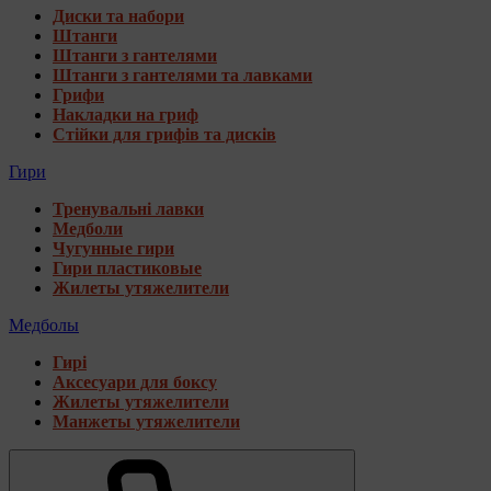
Диски та набори
Штанги
Штанги з гантелями
Штанги з гантелями та лавками
Грифи
Накладки на гриф
Стійки для грифів та дисків
Гири
Тренувальні лавки
Медболи
Чугунные гири
Гири пластиковые
Жилеты утяжелители
Медболы
Гирі
Аксесуари для боксу
Жилеты утяжелители
Манжеты утяжелители