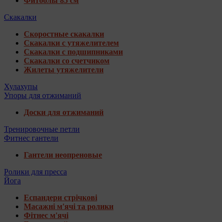
Фитболы 85 см
Скакалки
Скоростные скакалки
Скакалки с утяжелителем
Скакалки с подшипниками
Скакалки со счетчиком
Жилеты утяжелители
Хулахупы
Упоры для отжиманий
Доски для отжиманий
Тренировочные петли
Фитнес гантели
Гантели неопреновые
Ролики для пресса
Йога
Еспандери стрічкові
Масажні м'ячі та ролики
Фітнес м'ячі