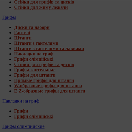
Стійки для грифів та дисків
Стійки для жиму лежачи
Грифы
Диски та набори
Гантелі
Штанги
Штанги з гантелями
Штанги з гантелями та лавками
Накладки на гриф
Грифи олімпійські
Стійки для грифів та дисків
Грифы гантельные
Грифы для штанги
Прямые грифы для штанги
W-образные грифы для штанги
E Z-образные грифы для штанги
Накладки на гриф
Грифи
Грифи олімпійські
Грифы олимпийские