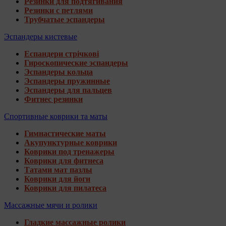
Резинки для подтягивания
Резинки с петлями
Трубчатые эспандеры
Эспандеры кистевые
Еспандери стрічкові
Гироскопические эспандеры
Эспандеры кольца
Эспандеры пружинные
Эспандеры для пальцев
Фитнес резинки
Спортивные коврики та маты
Гимнастические маты
Акупунктурные коврики
Коврики под тренажеры
Коврики для фитнеса
Татами мат пазлы
Коврики для йоги
Коврики для пилатеса
Массажные мячи и ролики
Гладкие массажные ролики