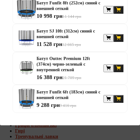
Батут Funfit 8ft (252см) синий с
Штанги с w-образным грифом
внешней сеткой
Жилеты утяжелители
10 998 грн
11 144 грн
Штанги с гантелями
Диски та набори
Батут SJ 10ft (312см) синий с
Гантелі
внешней сеткой
Штанги
11 528 грн
12 665 грн
Штанги з гантелями та лавками
Грифи
Грифи олімпійські
Батут Outtec Premium 12ft
Тренувальні лавки
(374см) черно-зеленый с
Стійки для грифів та дисків
внутренней сеткой
Стійки для жиму лежачи
16 388 грн
21 709 грн
Штанги с гантелями и лавками
Батут Funfit 6ft (183см) синий с
Диски та набори
внешней сеткой
Гантелі
9 288 грн
9 416 грн
Штанги
Штанги з гантелями
Грифи
Грифи олімпійські
Гирі
Тренувальні лавки