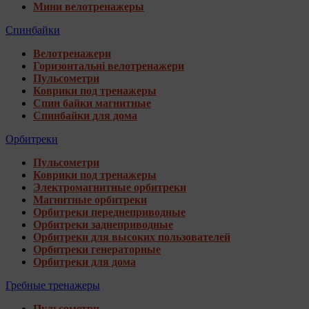
Мини велотренажеры
Спинбайки
Велотренажери
Горизонтальні велотренажери
Пульсометри
Коврики под тренажеры
Спин байки магнитные
Спинбайки для дома
Орбитреки
Пульсометри
Коврики под тренажеры
Электромагнитные орбитреки
Магнитные орбитреки
Орбитреки переднеприводные
Орбитреки заднеприводные
Орбитреки для высоких пользователей
Орбитреки генераторные
Орбитреки для дома
Гребные тренажеры
Пульсометри