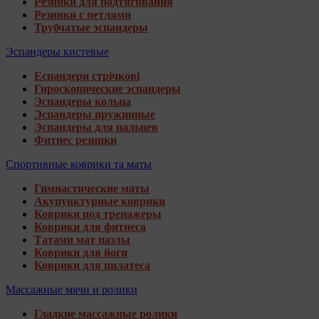
Резинки для подтягивания
Резинки с петлями
Трубчатые эспандеры
Эспандеры кистевые
Еспандери стрічкові
Гироскопические эспандеры
Эспандеры кольца
Эспандеры пружинные
Эспандеры для пальцев
Фитнес резинки
Спортивные коврики та маты
Гимнастические маты
Акупунктурные коврики
Коврики под тренажеры
Коврики для фитнеса
Татами мат пазлы
Коврики для йоги
Коврики для пилатеса
Массажные мячи и ролики
Гладкие массажные ролики