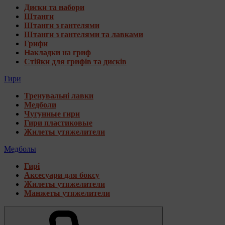
Диски та набори
Штанги
Штанги з гантелями
Штанги з гантелями та лавками
Грифи
Накладки на гриф
Стійки для грифів та дисків
Гири
Тренувальні лавки
Медболи
Чугунные гири
Гири пластиковые
Жилеты утяжелители
Медболы
Гирі
Аксесуари для боксу
Жилеты утяжелители
Манжеты утяжелители