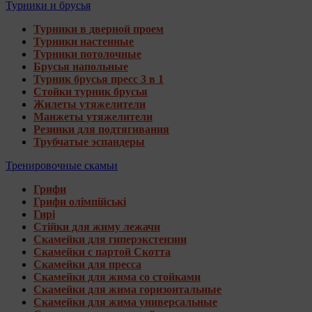
Турники и брусья
Турники в дверной проем
Турники настенные
Турники потолочные
Брусья напольные
Турник брусья пресс 3 в 1
Стойки турник брусья
Жилеты утяжелители
Манжеты утяжелители
Резинки для подтягивания
Трубчатые эспандеры
Тренировочные скамьи
Грифи
Грифи олімпійські
Гирі
Стійки для жиму лежачи
Скамейки для гиперэкстензии
Скамейки с партой Скотта
Скамейки для пресса
Скамейки для жима со стойками
Скамейки для жима горизонтальные
Скамейки для жима универсальные