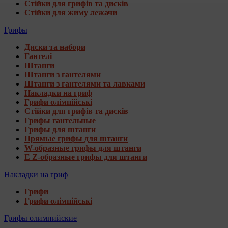
Стійки для грифів та дисків
Стійки для жиму лежачи
Грифы
Диски та набори
Гантелі
Штанги
Штанги з гантелями
Штанги з гантелями та лавками
Накладки на гриф
Грифи олімпійські
Стійки для грифів та дисків
Грифы гантельные
Грифы для штанги
Прямые грифы для штанги
W-образные грифы для штанги
E Z-образные грифы для штанги
Накладки на гриф
Грифи
Грифи олімпійські
Грифы олимпийские