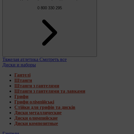
0 800 330 295
Тяжелая атлетика
Смотреть все
Диски и наборы
Гантелі
Штанги
Штанги з гантелями
Штанги з гантелями та лавками
Грифи
Грифи олімпійські
Стійки для грифів та дисків
Диски металлические
Диски олимпийские
Диски композитные
Гантели