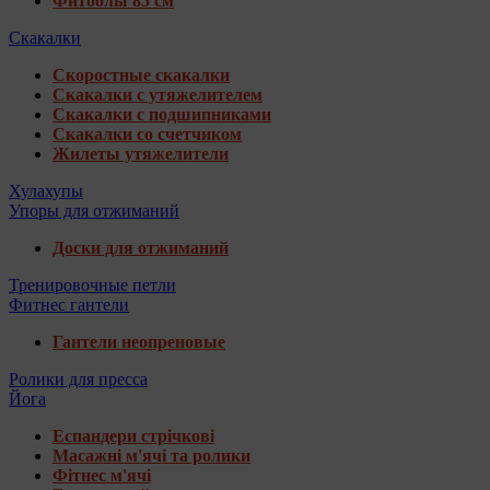
Фитболы 85 см
Скакалки
Скоростные скакалки
Скакалки с утяжелителем
Скакалки с подшипниками
Скакалки со счетчиком
Жилеты утяжелители
Хулахупы
Упоры для отжиманий
Доски для отжиманий
Тренировочные петли
Фитнес гантели
Гантели неопреновые
Ролики для пресса
Йога
Еспандери стрічкові
Масажні м'ячі та ролики
Фітнес м'ячі